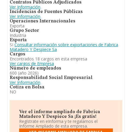
Contratos Públicos Adjudicados
empresas presentes en el territorio) frente al 2024.
Ver Información
Incidencias de Fuentes Públicas
Ver Información
Operaciones Internacionales
Exporta
Grupo Sector
Industria
Exporta
SI
Consultar información sobre exportaciones de Fabrica
Matadero Y Despiece Sa
Cargos
Encontrados 18 cargos en esta empresa
Ver cargos de Empresa
Número de empleados
600 (año 2026)
Responsabilidad Social Empresarial
Ver Información
Cotiza en Bolsa
NO
Ver el informe ampliado de Fabrica
Matadero Y Despiece Sa ¡Es gratis!
Regístrate en eInforma y te regalamos el
Informe Ampliado de esta empresa.