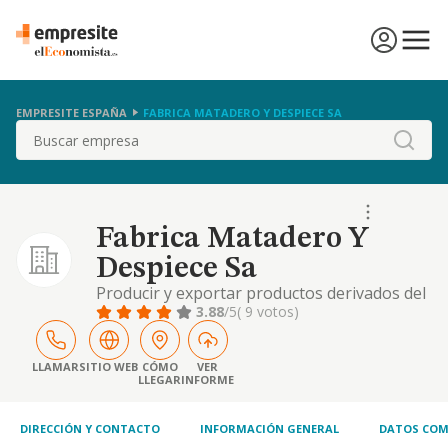
EMPRESITE ESPAÑA
FABRICA MATADERO Y DESPIECE SA
Buscar
Fabrica Matadero Y
Despiece Sa
Producir y exportar productos derivados del
cerdo blanco
3.88
/5
( 9 votos)
LLAMAR
SITIO WEB
CÓMO
VER
LLEGAR
INFORME
DIRECCIÓN Y CONTACTO
INFORMACIÓN GENERAL
DATOS COM