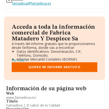
famadesa@famadesa.es
Acceda a toda la información
comercial de Fabrica
Matadero Y Despiece Sa
A través del informe gratuito que te proporcionamos
desde Einforma, donde vas a encontrar:
Datos identificativos: Denominación, CIF,
Teléfono, Domicilio.
Informe Mercantil Completo (BORME).
Ver más
Gráficos de Evolución Ventas y Empleados.
Consejo de Administración y Administradores.
QUIERO MI INFORME GRATUITO
Directivos y Ejecutivos.
Accionistas.
Participaciones y Vinculaciones en otras empresas.
Artículos de prensa publicados sobre la empresa.
Informacion de su página web
Información oficial y registral complementaria.
Información de su página web
Web
www.famadesa.es/
Titulo
Famadesa | El sabor de la Calidad