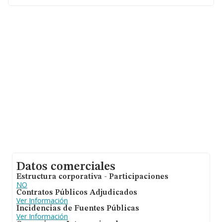
Con los datos a disposición de INFORMA sobre 12.125
empresas pertenecientes al sector, en el ámbito
nacional la facturación alcanza la cifra de 10.817
millones de euros y la media de facturación de ventas
entre todas las compañías alcanza los 892 mil euros.
Teniendo en cuenta la información sobre Melilla, en la
base de datos de INFORMA aparecen 33 empresas,
cuyas ventas han alcanzado los 2 millones de euros.
Como información adicional de interés, la antigüedad
alcanza los 19 años desde la constitución. Los
empleados de media son 2.
Datos comerciales
Estructura corporativa - Participaciones
NO
Contratos Públicos Adjudicados
Ver Información
Incidencias de Fuentes Públicas
Ver Información