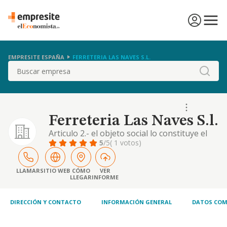
EMPRESITE ESPAÑA
FERRETERIA LAS NAVES S.L.
Buscar
Ferreteria Las Naves S.l.
Articulo 2.- el objeto social lo constituye el
comercio mayor y menor de articulos de
5
/5
( 1 votos)
construccion y ferreteria. su objeto social se
desarrollara exclusivamente en las ciudades
de ceuta y melilla, operando efectiva y mat
LLAMAR
SITIO WEB
CÓMO
VER
LLEGAR
INFORME
DIRECCIÓN Y CONTACTO
INFORMACIÓN GENERAL
DATOS COM