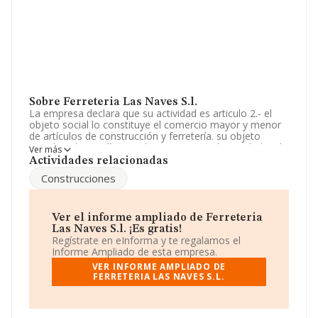
Sobre Ferreteria Las Naves S.l.
La empresa declara que su actividad es articulo 2.- el
objeto social lo constituye el comercio mayor y menor
de artículos de construcción y ferretería. su objeto
social se desarrollara exclusivamente en las ciudades de
Ver más
ceuta y melilla, operando efectiva y mat. La empresa
Actividades relacionadas
aparece inscrita en el Registro Mercantil como Sociedad
Construcciones
Limitada. Su CNAE corresponde a 4643 con código
'Comercio al por mayor de aparatos electrodomésticos'.
La sociedad no tiene actividad en mercados exteriores.
Ver el informe ampliado de Ferreteria
Para más información es posible contactar a través del
Las Naves S.l. ¡Es gratis!
teléfono 952675411 y su correo es
Regístrate en eInforma y te regalamos el
correo@ferreterianaves.com
.
Informe Ampliado de esta empresa.
VER INFORME AMPLIADO DE
La sociedad
Ferreteria Las Naves S.L
, con número de
FERRETERIA LAS NAVES S.L.
identificación fiscal B52014420, está situada en Calle
Espiga B 1, (52006), Melilla, Ciudad Autónoma De
Melilla.