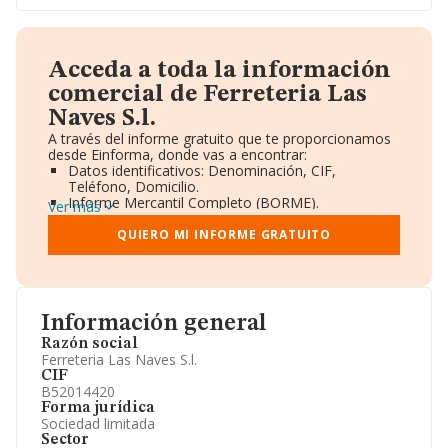
Acceda a toda la información
comercial de Ferreteria Las
Naves S.l.
A través del informe gratuito que te proporcionamos
desde Einforma, donde vas a encontrar:
Datos identificativos: Denominación, CIF,
Teléfono, Domicilio.
Informe Mercantil Completo (BORME).
Ver más
Gráficos de Evolución Ventas y Empleados.
Consejo de Administración y Administradores.
QUIERO MI INFORME GRATUITO
Directivos y Ejecutivos.
Accionistas.
Participaciones y Vinculaciones en otras empresas.
Artículos de prensa publicados sobre la empresa.
Información oficial y registral complementaria.
Información general
Razón social
Ferreteria Las Naves S.l.
CIF
B52014420
Forma jurídica
Sociedad limitada
Sector