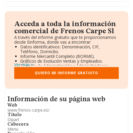
Acceda a toda la información
comercial de Frenos Carpe Sl
A través del informe gratuito que te proporcionamos
desde Einforma, donde vas a encontrar:
Datos identificativos: Denominación, CIF,
Teléfono, Domicilio.
Informe Mercantil Completo (BORME).
Gráficos de Evolución Ventas y Empleados.
Ver más
Consejo de Administración y Administradores.
Directivos y Ejecutivos.
QUIERO MI INFORME GRATUITO
Accionistas.
Participaciones y Vinculaciones en otras empresas.
Artículos de prensa publicados sobre la empresa.
Información oficial y registral complementaria.
Informacion de su página web
Información de su página web
Web
www.frenos-carpe.es/
Titulo
Dipart
Cabecera
Menu