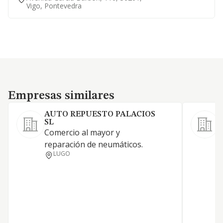
Vigo, Pontevedra
Empresas similares
Empresas similares
AUTO REPUESTO PALACIOS
SL
Comercio al mayor y
a
reparación de neumáticos.
d
LUGO
a
m
c
n
a
m