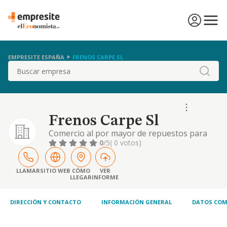
EMPRESITE ESPAÑA
FRENOS CARPE SL
Buscar
Frenos Carpe Sl
Comercio al por mayor de repuestos para
vehículos.
0
/5
( 0 votos)
LLAMAR
SITIO WEB
CÓMO
VER
LLEGAR
INFORME
DIRECCIÓN Y CONTACTO
INFORMACIÓN GENERAL
DATOS COM