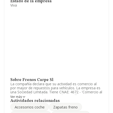
Estado de la empresa
Viva
Sobre Frenos Carpe Sl
La compañía declara que su actividad es comercio al
por mayor de repuestos para vehículos. La empresa es
una Sociedad Limitada. Tiene CNAE: 4672 - 'Comercio al
por mayor de metales y minerales metálicos'. La
Ver más
empresa es importadora y exportadora.
Actividades relacionadas
Accesorios coche
Zapatas freno
Para ponerse en contacto con sus oficinas, la empresa
facilita el número de teléfono 982585798 y su correo es