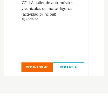
7711 Alquiler de automóviles
y vehículos de motor ligeros
(actividad principal)
ZAMORA
T
VER INFORME
VER FICHA