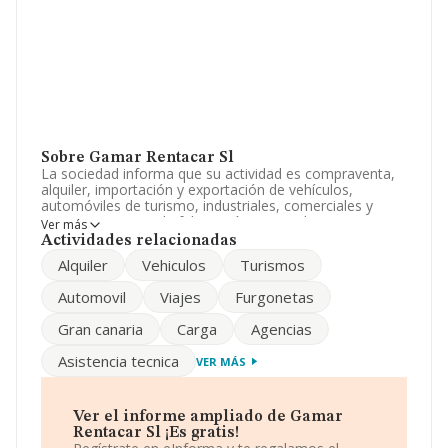
Sobre Gamar Rentacar Sl
La sociedad informa que su actividad es compraventa,
alquiler, importación y exportación de vehículos,
automóviles de turismo, industriales, comerciales y
accesorios, tanto de fabricación nacional como
Ver más
extranjera, así como la asistencia tecnica de vehículos.
Actividades relacionadas
La empresa está registrada como Sociedad Limitada.
Alquiler
Vehiculos
Turismos
Clasifica su actividad CNAE como 'Alquiler de
automóviles y vehículos de motor ligeros', código 7711.
Automovil
Viajes
Furgonetas
La empresa no tiene actividad en mercados exteriores.
Gran canaria
Carga
Agencias
El número de empleados ha sido el mismo con respecto
al 2023 y según los datos a disposición de INFORMA, ha
Asistencia tecnica
VER MÁS
tenido un número de empleados por debajo de la media
de sector.
Respecto a la posición de la empresa según los niveles
Ver el informe ampliado de Gamar
de facturación, en los distintos rankings, INFORMA
Rentacar Sl ¡Es gratis!
facilita la siguiente información: en 2024, la compañía