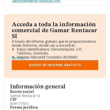
zamora@gamar-rentacar.com
Acceda a toda la información
comercial de Gamar Rentacar
Sl
A través del informe gratuito que te proporcionamos
desde Einforma, donde vas a encontrar:
Datos identificativos: Denominación, CIF,
Teléfono, Domicilio.
Informe Mercantil Completo (BORME).
Ver más
Gráficos de Evolución Ventas y Empleados.
Consejo de Administración y Administradores.
QUIERO MI INFORME GRATUITO
Directivos y Ejecutivos.
Accionistas.
Participaciones y Vinculaciones en otras empresas.
Artículos de prensa publicados sobre la empresa.
Información oficial y registral complementaria.
Información general
Razón social
Gamar Rentacar Sl
CIF
B49177363
Forma jurídica