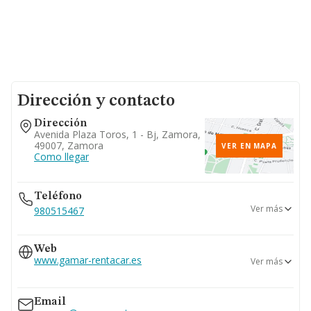
Dirección y contacto
Dirección
Avenida Plaza Toros, 1 - Bj, Zamora,
49007, Zamora
VER EN MAPA
Como llegar
Teléfono
Ver más
980515467
619...
Web
Ver teléfono 619...
www.gamar-rentacar.es
Ver más
980670034
639...
www.gamar-rentacar.com
Ver teléfono 639...
Email