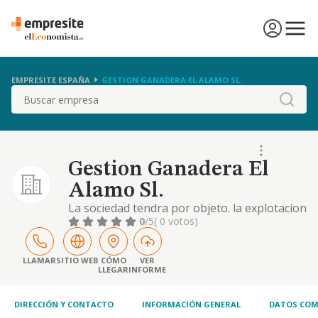
EMPRESITE ESPAÑA
GESTION GANADERA EL ALAMO SL.
Buscar
Gestion Ganadera El
Alamo Sl.
La sociedad tendra por objeto. la explotacion
de fincas rusticas incluso en arrendamiento,
0
/5
( 0 votos)
en cualquiera de sus aprovechamientos
agricolas, ganaderos, forestales y
cinegeticos, venta de los productos
LLAMAR
SITIO WEB
CÓMO
VER
LLEGAR
INFORME
obtenidos, su transf
DIRECCIÓN Y CONTACTO
INFORMACIÓN GENERAL
DATOS COM