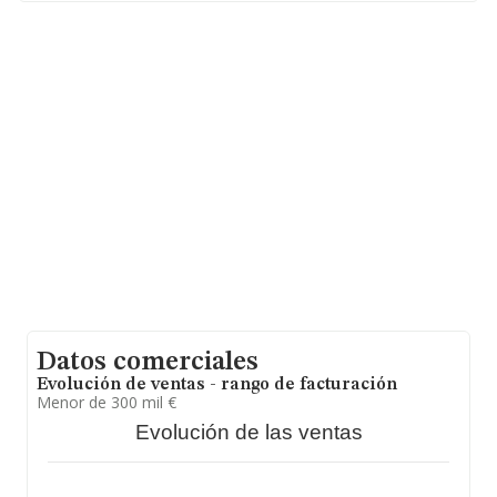
sobre 9.787 compañías, la facturación en el ámbito
nacional alcanza los 2.873 millones de euros y se estima
que el promedio de la facturación entre todas las
empresas es de 293 mil euros. Respecto a la
información de la provincia (hablamos de Córdoba), en
la base de datos INFORMA constan 411 empresas, con
ventas en 2024 de hasta 43 millones de euros. Para
aportar ulterior información de interés en el ámbito
sectorial, los empleados de media son 2; la antigüedad
alcanza los 18 años desde la constitución.
Datos comerciales
Evolución de ventas - rango de facturación
Menor de 300 mil €
Evolución de las ventas