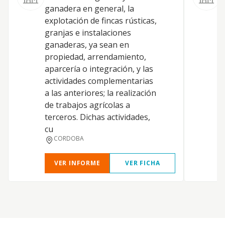
ganadera en general, la
g
explotación de fincas rústicas,
m
granjas e instalaciones
a
ganaderas, ya sean en
t
propiedad, arrendamiento,
y
aparcería o integración, y las
d
actividades complementarias
m
a las anteriores; la realización
a
de trabajos agrícolas a
d
terceros. Dichas actividades,
0
cu
d
CORDOBA
VER INFORME
VER FICHA