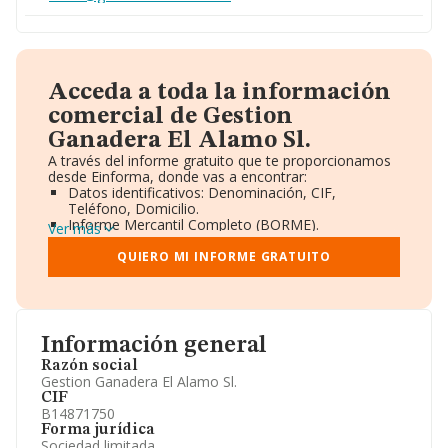
Acceda a toda la información
comercial de Gestion
Ganadera El Alamo Sl.
A través del informe gratuito que te proporcionamos
desde Einforma, donde vas a encontrar:
Datos identificativos: Denominación, CIF,
Teléfono, Domicilio.
Informe Mercantil Completo (BORME).
Ver más
Gráficos de Evolución Ventas y Empleados.
Consejo de Administración y Administradores.
QUIERO MI INFORME GRATUITO
Directivos y Ejecutivos.
Accionistas.
Participaciones y Vinculaciones en otras empresas.
Artículos de prensa publicados sobre la empresa.
Información oficial y registral complementaria.
Información general
Razón social
Gestion Ganadera El Alamo Sl.
CIF
B14871750
Forma jurídica
Sociedad limitada