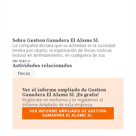
Sobre Gestion Ganadera El Alamo Sl.
La compañía declara que su actividad es la sociedad
tendra por objeto. la explotación de fincas rústicas
incluso en arrendamiento, en cualquiera de sus
aprovechamientos agrícolas, ganaderos, forestales y
Ver más
cinegeticos, venta de los productos obtenidos, su
Actividades relacionadas
transf. La empresa aparece inscrita en el Registro
Fincas
Mercantil como Sociedad Limitada. Su actividad CNAE
es 'Producción agrícola combinada con la producción
ganadera' con código 0150. La empresa no tiene
actividad en mercados exteriores.
Ver el informe ampliado de Gestion
Ganadera El Alamo Sl. ¡Es gratis!
La dirección de correo es
sonia@ganaderiaelalamo.es
.
Regístrate en eInforma y te regalamos el
La web es
www.ganaderiaelalamo.es
.
Informe Ampliado de esta empresa.
VER INFORME AMPLIADO DE GESTION
La sociedad española
Gestión Ganadera El Alamo
GANADERA EL ALAMO SL.
S.L
, NIF B14871750, se encuentra en Avenida Del
Brillante núm. 131, (14012), Córdoba, Andalucía.
En base a la información de la que dispone INFORMA