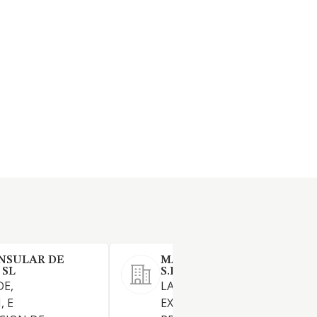
NSULAR DE
MARRERO Y MEDINA AGRI
 SL
S.L.
DE,
LA COMPRA, VENTA, CULTIVO
, E
EXPLOTACION, POR CUENTA