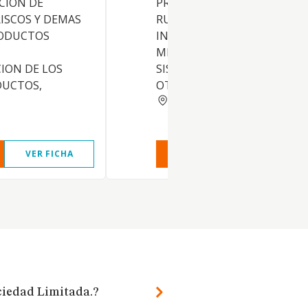
CION DE
PROPIA O AJENA, DE FINCAS
ISCOS Y DEMAS
RUSTICAS, LA DOTACION DE
RODUCTOS
INSTALACIONES PROPIAS DE
MISMAS, COMO INVERNADE
ION DE LOS
SISTEMA DE RIEGO Y CUALQ
DUCTOS,
OTRO ELEMENTO
PALMAS
VER FICHA
VER INFORME
VER FIC
ciedad Limitada.?