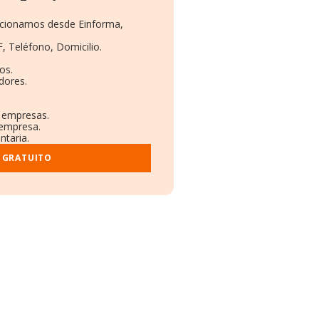
orcionamos desde Einforma,
, Teléfono, Domicilio.
os.
dores.
s empresas.
 empresa.
ntaria.
 GRATUITO