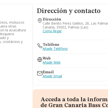
Dirección y contacto
Dirección
táceos, moluscos
Calle Benito Perez Galdos, 26, Las Palm
uiera otras
Canaria, 35002, Palmas (las)
on la acuicultura
Como llegar
lesquiera
sado y
, crustáceos y
Teléfono
Añadir Teléfono
Web
Añadir Web
Email
Añadir Email
Acceda a toda la infor
de Gran Canaria Bass C