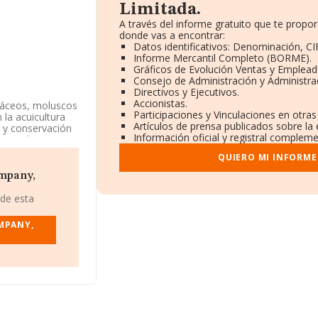
Limitada.
A través del informe gratuito que te prop
donde vas a encontrar:
Datos identificativos: Denominación, CIF
Informe Mercantil Completo (BORME).
Gráficos de Evolución Ventas y Emplead
Consejo de Administración y Administra
Directivos y Ejecutivos.
.
Accionistas.
stáceos, moluscos
Participaciones y Vinculaciones en otra
 la acuicultura
Artículos de prensa publicados sobre la
o y conservación
Información oficial y registral compleme
 en el Registro
ra marina'. La
QUIERO MI INFORME
ompany,
da
, CIF
35002), en el
 de esta
anarias.
MPANY,
compañías, la
ros y se estima
 1 millón de
s Palmas), en la
e 24 millones de
 ámbito de la
d desde la