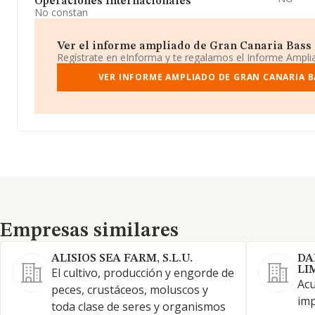
Operaciones Internacionales
No constan
Ver el informe ampliado de Gran Canaria Bass 
Regístrate en eInforma y te regalamos el Informe Ampl
VER INFORME AMPLIADO DE GRAN CANARIA B
Empresas similares
Empresas similares
ALISIOS SEA FARM, S.L.U.
DA
LI
El cultivo, producción y engorde de
Acu
peces, crustáceos, moluscos y
imp
toda clase de seres y organismos