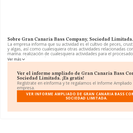
Sobre Gran Canaria Bass Company, Sociedad Limitada
La empresa informa que su actividad es el cultivo de peces, cru
y algas, así como cualesquiera otras actividades relacionadas con
marina. realización de cualesquiera actividades para el procesad
de pescados, crustáceos y moluscos. La empresa aparece inscrita
Ver más
Mercantil como Sociedad Limitada. Tiene CNAE: 0321 - 'Acuicultu
empresa no tiene actividad en mercados exteriores.
Ver el informe ampliado de Gran Canaria Bass C
La compañía
Gran Canaria Bass Company, Sociedad Limita
Sociedad Limitada. ¡Es gratis!
B72456486, está situada en Calle Benito Perez Galdos núm. 26, (
Regístrate en eInforma y te regalamos el Informe Ampliado
municipio de Las Palmas De Gran Canaria, en Las Palmas, Islas C
empresa.
VER INFORME AMPLIADO DE GRAN CANARIA BASS CO
En base a la información de la que dispone INFORMA sobre 647 
SOCIEDAD LIMITADA.
facturación en el ámbito nacional alcanza los 738 millones de eu
que el promedio de la facturación entre todas las empresas es de
euros. Respecto a la información de la provincia (hablamos de La
base de datos de INFORMA aparecen 29 empresas, con ventas d
euros. Por último, con el fin de ampliar la información relativa al
empresa, la media de empleados es de 4. La media de antigüeda
constitución es de 18 años.