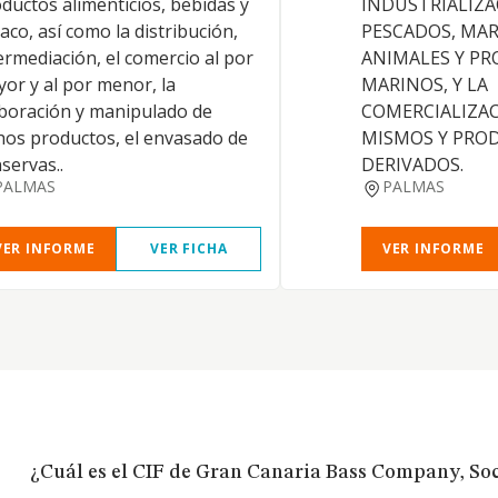
ductos alimenticios, bebidas y
INDUSTRIALIZA
aco, así como la distribución,
PESCADOS, MAR
ermediación, el comercio al por
ANIMALES Y P
or y al por menor, la
MARINOS, Y LA
boración y manipulado de
COMERCIALIZAC
hos productos, el envasado de
MISMOS Y PRO
servas..
DERIVADOS.
PALMAS
PALMAS
VER INFORME
VER FICHA
VER INFORME
¿Cuál es el CIF de Gran Canaria Bass Company, So