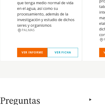
pro
que tenga medio normal de vida
tab
en el agua, así como su
int
procesamiento, además de la
may
investigación y estudio de dichos
ela
seres y organismos
dic
PALMAS
con
VER INFORME
VER FICHA
Preguntas