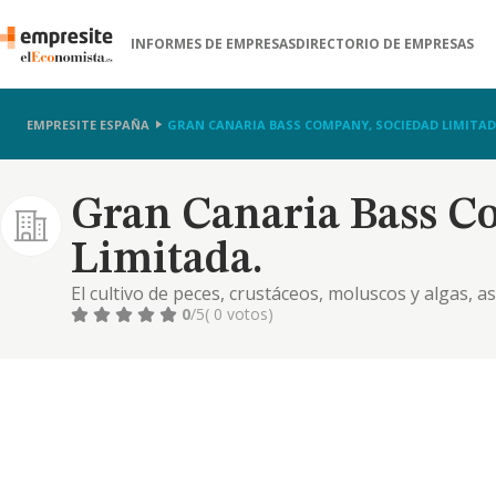
INFORMES DE EMPRESAS
DIRECTORIO DE EMPRESAS
EMPRESITE ESPAÑA
GRAN CANARIA BASS COMPANY, SOCIEDAD LIMITAD
Gran Canaria Bass C
Limitada.
El cultivo de peces, crustáceos, moluscos y algas, a
relacionadas con la acuicultura marina. realización
0
/5
( 0 votos)
conservación de pescados, crustáceos y moluscos