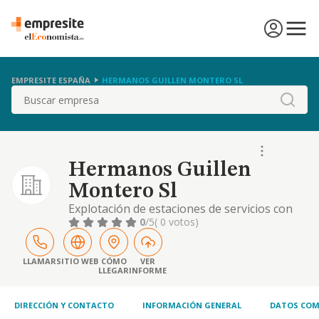
EMPRESITE ESPAÑA
HERMANOS GUILLEN MONTERO SL
Buscar
Hermanos Guillen
Montero Sl
Explotación de estaciones de servicios con
tienda y servicio de lavado.
0
/5
( 0 votos)
LLAMAR
SITIO WEB
CÓMO
VER
LLEGAR
INFORME
DIRECCIÓN Y CONTACTO
INFORMACIÓN GENERAL
DATOS COM