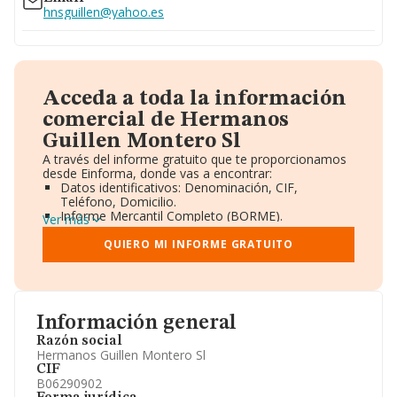
hnsguillen@yahoo.es
Acceda a toda la información
comercial de Hermanos
Guillen Montero Sl
A través del informe gratuito que te proporcionamos
desde Einforma, donde vas a encontrar:
Datos identificativos: Denominación, CIF,
Teléfono, Domicilio.
Informe Mercantil Completo (BORME).
Ver más
Gráficos de Evolución Ventas y Empleados.
Consejo de Administración y Administradores.
QUIERO MI INFORME GRATUITO
Directivos y Ejecutivos.
Accionistas.
Participaciones y Vinculaciones en otras empresas.
Artículos de prensa publicados sobre la empresa.
Información oficial y registral complementaria.
Información general
Razón social
Hermanos Guillen Montero Sl
CIF
B06290902