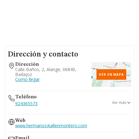
Dirección y contacto
Dirección
Calle Baños, 2, Alange, 06840,
Badajoz
VER EN MAPA
Como llegar
Teléfono
Ver más
924365573
687...
Web
Ver teléfono 687...
www.hermanosguillenmontero.com
Email