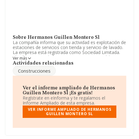
Sobre Hermanos Guillen Montero Sl
La compañía informa que su actividad es explotación de
estaciones de servicios con tienda y servicio de lavado.
La empresa está registrada como Sociedad Limitada.
Clasifica su actividad CNAE como '%cnae%', código
Ver más
4681. No realiza actividad de importación y/o
Actividades relacionadas
exportación.
Construcciones
Para comunicarse con sus oficinas, el número de
teléfono es 924365573 y su email es
hnsguillen@yahoo.es
. Su página web es
Ver el informe ampliado de Hermanos
www.hermanosguillenmontero.com
.
Guillen Montero Sl ¡Es gratis!
Regístrate en eInforma y te regalamos el
La empresa
Hermanos Guillen Montero S.L
, CIF
Informe Ampliado de esta empresa.
B06290902, se encuentra en Calle Baños núm. 2,
VER INFORME AMPLIADO DE HERMANOS
(06840), en el municipio de Alange, en Badajoz,
GUILLEN MONTERO SL
Extremadura.
En relación con el sector y disponiendo de los datos de
hasta 3.459 empresas, a nivel nacional la facturación
asciende a 68.742 millones de euros y se calcula un