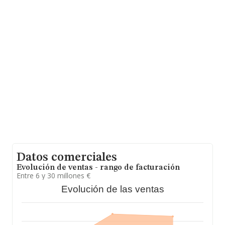
promedio de facturación de 19 millones de euros entre
todas las compañías. Como información adicional de
interés, los empleados de media son 4. La antigüedad
desde la constitución es de 17 años.
Datos comerciales
Evolución de ventas - rango de facturación
Entre 6 y 30 millones €
Evolución de las ventas