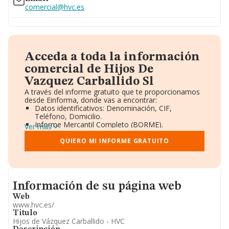
comercial@hvc.es
Acceda a toda la información
comercial de Hijos De
Vazquez Carballido Sl
A través del informe gratuito que te proporcionamos
desde Einforma, donde vas a encontrar:
Datos identificativos: Denominación, CIF,
Teléfono, Domicilio.
Informe Mercantil Completo (BORME).
Ver más
Gráficos de Evolución Ventas y Empleados.
Consejo de Administración y Administradores.
QUIERO MI INFORME GRATUITO
Directivos y Ejecutivos.
Accionistas.
Participaciones y Vinculaciones en otras empresas.
Artículos de prensa publicados sobre la empresa.
Informacion de su página web
Información oficial y registral complementaria.
Información de su página web
Web
www.hvc.es/
Titulo
Hijos de Vázquez Carballido - HVC