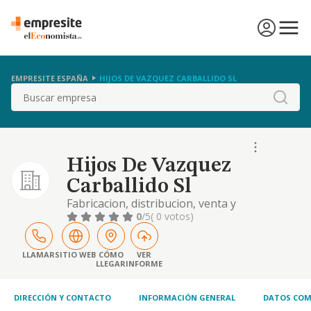
EMPRESITE ESPAÑA
HIJOS DE VAZQUEZ CARBALLIDO SL
Buscar
Hijos De Vazquez
Carballido Sl
Fabricacion, distribucion, venta y
representacion de cualquier tipo de
0
/5
( 0 votos)
producto de relojeria
LLAMAR
SITIO WEB
CÓMO
VER
LLEGAR
INFORME
DIRECCIÓN Y CONTACTO
INFORMACIÓN GENERAL
DATOS COM