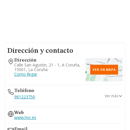
Dirección y contacto
Dirección
Calle San Agustin, 21 - 1, A Coruña,
15001, La Coruña
VER EN MAPA
Como llegar
Teléfono
Ver más
981223750
981221891
Web
981213551
www.hvc.es
Email