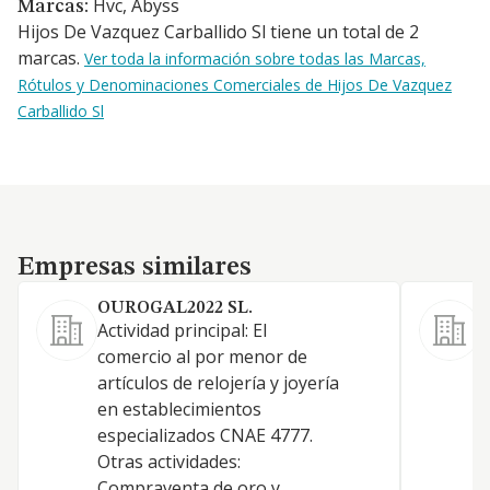
Hvc, Abyss
Marcas:
Hijos De Vazquez Carballido Sl tiene un total de 2
marcas.
Ver toda la información sobre todas las Marcas,
Rótulos y Denominaciones Comerciales de Hijos De Vazquez
Carballido Sl
Empresas similares
Empresas similares
OUROGAL2022 SL.
L
Actividad principal: El
C
comercio al por menor de
p
artículos de relojería y joyería
p
en establecimientos
e
especializados CNAE 4777.
Otras actividades:
Compraventa de oro y