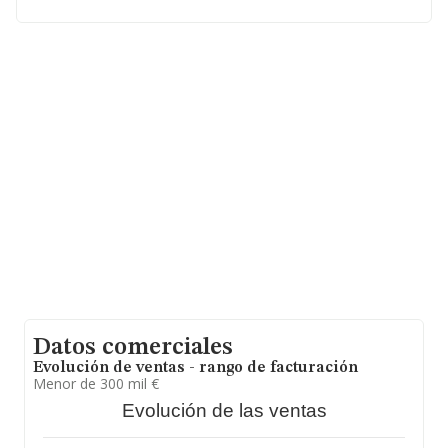
euros de ventas en 2023. En cuanto a la información
relativa a la provincia de A Coruña, en la base de datos
INFORMA constan 53 empresas, cuyas ventas han
obtenido los 8 millones de euros. Como información
adicional de interés, la antigüedad alcanza los 16 años
desde la constitución. La media de empleados es de 3.
Datos comerciales
Evolución de ventas - rango de facturación
Menor de 300 mil €
Evolución de las ventas