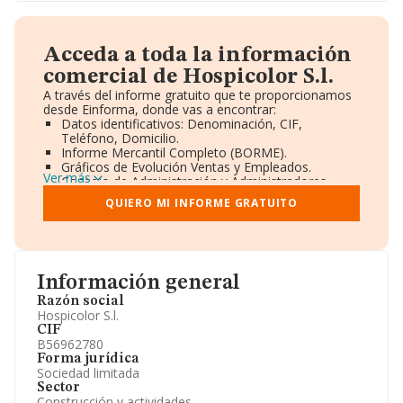
Acceda a toda la información
comercial de Hospicolor S.l.
A través del informe gratuito que te proporcionamos
desde Einforma, donde vas a encontrar:
Datos identificativos: Denominación, CIF,
Teléfono, Domicilio.
Informe Mercantil Completo (BORME).
Gráficos de Evolución Ventas y Empleados.
Ver más
Consejo de Administración y Administradores.
Directivos y Ejecutivos.
QUIERO MI INFORME GRATUITO
Accionistas.
Participaciones y Vinculaciones en otras empresas.
Artículos de prensa publicados sobre la empresa.
Información oficial y registral complementaria.
Información general
Razón social
Hospicolor S.l.
CIF
B56962780
Forma jurídica
Sociedad limitada
Sector
Construcción y actividades