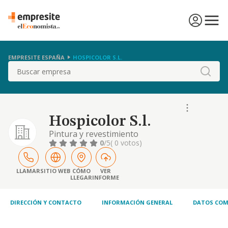
EMPRESITE ESPAÑA
HOSPICOLOR S.L.
Buscar
Hospicolor S.l.
Pintura y revestimiento
0
/5
( 0 votos)
LLAMAR
SITIO WEB
CÓMO
VER
LLEGAR
INFORME
DIRECCIÓN Y CONTACTO
INFORMACIÓN GENERAL
DATOS COM