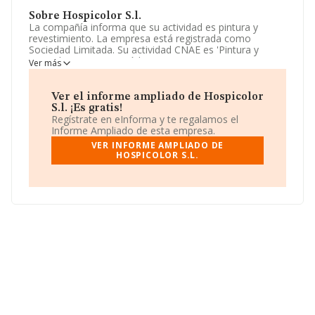
Sobre Hospicolor S.l.
La compañía informa que su actividad es pintura y
revestimiento. La empresa está registrada como
Sociedad Limitada. Su actividad CNAE es 'Pintura y
acristalamiento' con código 4334. La empresa no tiene
Ver más
actividad en mercados exteriores.
La empresa
Hospicolor S.L
, con número de
Ver el informe ampliado de Hospicolor
identificación fiscal B56962780, tiene domicilio fiscal en
S.l. ¡Es gratis!
Calle Marti I Blasi núm. 94 Bj, Loc 3, (08905),
Regístrate en eInforma y te regalamos el
L'hospitalet De Llobregat, en Barcelona, Cataluña.
Informe Ampliado de esta empresa.
VER INFORME AMPLIADO DE
En relación con el sector y disponiendo de los datos de
HOSPICOLOR S.L.
hasta 10.764 empresas, a nivel nacional la facturación
asciende a 1.399 millones de euros y la media de
facturación de ventas entre todas las compañías
alcanza los 130 mil euros. Como información adicional
de interés, la antigüedad desde la constitución es de 19
años. Los empleados de media son 2.