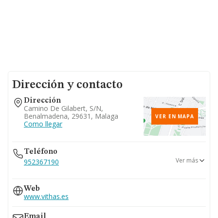
Dirección y contacto
Dirección
Camino De Gilabert, S/n,
Benalmadena, 29631, Malaga
VER EN MAPA
Como llegar
Teléfono
Ver más
952367190
952443119
Web
951012204
www.vithas.es
Email