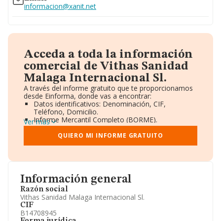
informacion@xanit.net
Acceda a toda la información
comercial de Vithas Sanidad
Malaga Internacional Sl.
A través del informe gratuito que te proporcionamos
desde Einforma, donde vas a encontrar:
Datos identificativos: Denominación, CIF,
Teléfono, Domicilio.
Informe Mercantil Completo (BORME).
Ver más
Gráficos de Evolución Ventas y Empleados.
Consejo de Administración y Administradores.
QUIERO MI INFORME GRATUITO
Directivos y Ejecutivos.
Accionistas.
Participaciones y Vinculaciones en otras empresas.
Artículos de prensa publicados sobre la empresa.
Información oficial y registral complementaria.
Información general
Razón social
Vithas Sanidad Malaga Internacional Sl.
CIF
B14708945