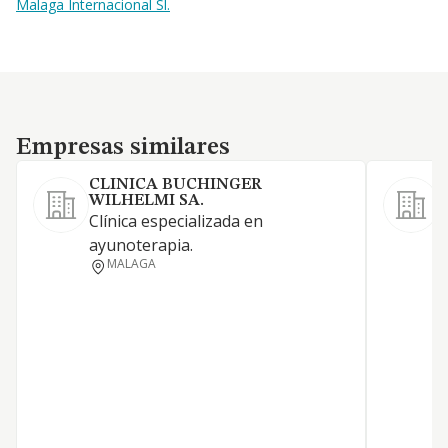
Malaga Internacional Sl.
Empresas similares
Empresas similares
CLINICA BUCHINGER
WILHELMI SA.
Clínica especializada en
L
ayunoterapia.
r
MALAGA