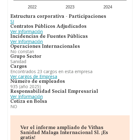
triplicado el promedio. En relación con la información de
la provincia de Málaga, en la base de datos INFORMA
2022
2023
2024
constan 130 empresas, cuyas ventas han obtenido los
Estructura corporativa - Participaciones
236 millones de euros. Finalmente, para completar los
SI
datos de sector, en 2024, la antigüedad desde la
Contratos Públicos Adjudicados
constitución es de 19 años. La media de empleados es
Ver Información
de 42.
Incidencias de Fuentes Públicas
Ver Información
En resumen,
Vithas Sanidad Málaga Internacional
Operaciones Internacionales
S.L
se emplea en servicios sanitarios. Por lo general, la
No constan
empresa ha experimentado un retroceso significativo
Grupo Sector
respecto al año anterior (2023) y se ha posicionado más
Sanidad
abajo en el ranking de provincia frente al 2023.
Cargos
Encontrados 23 cargos en esta empresa
Ver cargos de Empresa
Número de empleados
935 (año 2025)
Responsabilidad Social Empresarial
Ver Información
Cotiza en Bolsa
NO
Ver el informe ampliado de Vithas
Sanidad Malaga Internacional Sl. ¡Es
gratis!