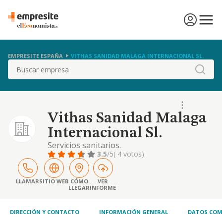
EMPRESITE ESPAÑA
VITHAS SANIDAD MALAGA INTERNACIONAL SL.
Buscar
Vithas Sanidad Malaga
Internacional Sl.
Servicios sanitarios.
3.5
/5
( 4 votos)
LLAMAR
SITIO WEB
CÓMO
VER
LLEGAR
INFORME
DIRECCIÓN Y CONTACTO
INFORMACIÓN GENERAL
DATOS COM