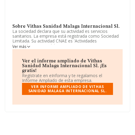
Sobre Vithas Sanidad Malaga Internacional Sl.
La sociedad declara que su actividad es servicios
sanitarios. La empresa está registrada como Sociedad
Limitada. Su actividad CNAE es 'Actividades
hospitalarias' con código 8610. La empresa no tiene
Ver más
actividad en mercados exteriores.
En función de sus características (facturación y número
Ver el informe ampliado de Vithas
de empleados), la compañía se puede calificar como
Sanidad Malaga Internacional Sl. ¡Es
macroempresa. La información presente en la base de
gratis!
datos de INFORMA refleja que la compañía ha
Regístrate en eInforma y te regalamos el
experimentado una inflexión respecto al año anterior
Informe Ampliado de esta empresa.
(2023). En el ebitda ha tenido una bajada del 161%. Ha
VER INFORME AMPLIADO DE VITHAS
decrecido un 1% en ventas y los resultados han
SANIDAD MALAGA INTERNACIONAL SL.
disminuido un 384%. El número de empleados ha
crecido un 19% y según las cifras existentes en la base
de datos de INFORMA, el número de empleados ha
estado por encima de la media de sector.
Dentro del ranking de empresas elaborado por
INFORMA, atendiendo a los niveles de facturación,
podemos decir de la compañía que: la compañía ha
escalado 1 puesto en el ranking sectorial, pasando del