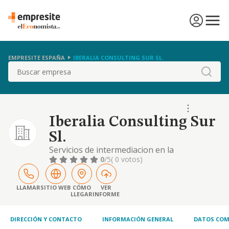
EMPRESITE ESPAÑA
IBERALIA CONSULTING SUR SL.
Buscar
Iberalia Consulting Sur
Sl.
Servicios de intermediacion en la
distribucion y comercializacion de
0
/5
( 0 votos)
suministros de electricidad y gas natural.
servicios de consultoria en la formacion y
seleccion de personal.
LLAMAR
SITIO WEB
CÓMO
VER
LLEGAR
INFORME
DIRECCIÓN Y CONTACTO
INFORMACIÓN GENERAL
DATOS COM