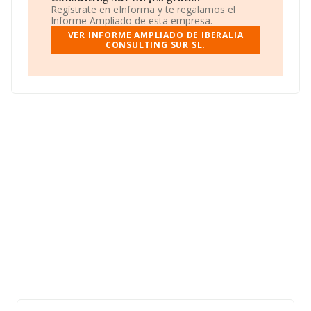
Regístrate en eInforma y te regalamos el
Es posible ponerse en contacto con la empresa a través
Informe Ampliado de esta empresa.
del teléfono 957046171 y el correo electrónico es
VER INFORME AMPLIADO DE IBERALIA
miguelf@iberaliaconsulting.es
. Puedes visitar su sitio
CONSULTING SUR SL.
web:
www.iberaliaconsulting.es
.
La sociedad española
Iberalia Consulting Sur S.L
,
B14892533, se encuentra en Avenida De La Arruzafilla
núm. 7 Piso 2 C 2, (14011), Córdoba, Andalucía.
En base a la información de la que dispone INFORMA
sobre 3.058 compañías, en el ámbito nacional la
facturación alcanza la cifra de 54.556 millones de euros
y la media entre todas las compañías es de 17 millones
de euros de ventas en 2021. En cuanto a la información
relativa a la provincia de Córdoba, en la base de datos
INFORMA constan 29 empresas, con ventas en 2021 de
hasta 284 millones de euros. Por último, con el fin de
ampliar la información relativa al ámbito de la empresa,
la media de empleados es de 4; la antigüedad desde la
constitución es de 9 años.