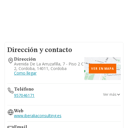
Dirección y contacto
Dirección
Avenida De La Arruzafilla, 7 - Piso 2 C
2, Cordoba, 14011, Cordoba
VER EN MAPA
Como llegar
Teléfono
Ver más
957046171
957109318
Web
www.iberaliaconsulting.es
Email