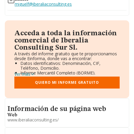
miguelf@iberaliaconsulting.es
Acceda a toda la información
comercial de Iberalia
Consulting Sur Sl.
A través del informe gratuito que te proporcionamos
desde Einforma, donde vas a encontrar:
Datos identificativos: Denominación, CIF,
Teléfono, Domicilio.
Informe Mercantil Completo (BORME).
Ver más
Gráficos de Evolución Ventas y Empleados.
Consejo de Administración y Administradores.
QUIERO MI INFORME GRATUITO
Directivos y Ejecutivos.
Accionistas.
Participaciones y Vinculaciones en otras empresas.
Artículos de prensa publicados sobre la empresa.
Informacion de su página web
Información oficial y registral complementaria.
Información de su página web
Web
www.iberaliaconsulting.es/