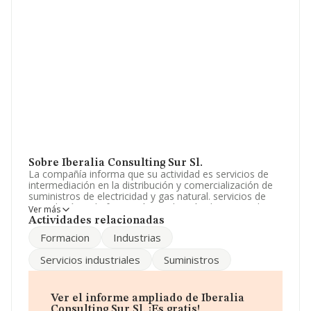
Sobre Iberalia Consulting Sur Sl.
La compañía informa que su actividad es servicios de
intermediación en la distribución y comercialización de
suministros de electricidad y gas natural. servicios de
consultoría en la formación y selección de personal. La
Ver más
empresa aparece inscrita en el Registro Mercantil como
Actividades relacionadas
Sociedad Limitada. Su actividad CNAE es 'Producción de
Formacion
Industrias
energía hidroeléctrica' con código 3515. La empresa no
tiene actividad en mercados exteriores.
Servicios industriales
Suministros
El número de empleados ha crecido y teniendo en
cuenta la información disponible en INFORMA, ha
dispuesto de un número de empleados por encima de la
Ver el informe ampliado de Iberalia
media de sector.
Consulting Sur Sl. ¡Es gratis!