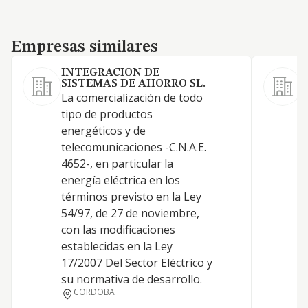
Empresas similares
Empresas similares
INTEGRACION DE
SISTEMAS DE AHORRO SL.
La comercialización de todo
L
tipo de productos
i
energéticos y de
r
telecomunicaciones -C.N.A.E.
c
4652-, en particular la
d
energía eléctrica en los
p
términos previsto en la Ley
c
54/97, de 27 de noviembre,
a
con las modificaciones
r
establecidas en la Ley
e
17/2007 Del Sector Eléctrico y
l
su normativa de desarrollo.
c
CORDOBA