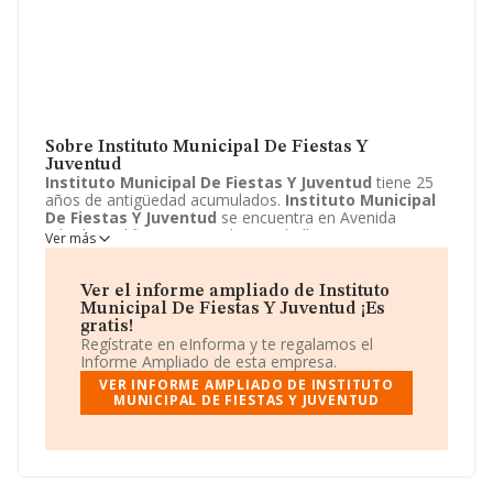
Sobre Instituto Municipal De Fiestas Y
Juventud
Instituto Municipal De Fiestas Y Juventud
tiene 25
años de antigüedad acumulados.
Instituto Municipal
De Fiestas Y Juventud
se encuentra en Avenida
Gibraltar Edificio Diego Salinas Pabellon a, S/N. Su
Ver más
actividad CNAE está incluida en 8411 - Actividades
generales de la administración pública.
Instituto
Municipal De Fiestas Y Juventud
está registrada
Ver el informe ampliado de Instituto
como Corporaciones locales.
Municipal De Fiestas Y Juventud ¡Es
gratis!
Regístrate en eInforma y te regalamos el
Informe Ampliado de esta empresa.
VER INFORME AMPLIADO DE INSTITUTO
MUNICIPAL DE FIESTAS Y JUVENTUD