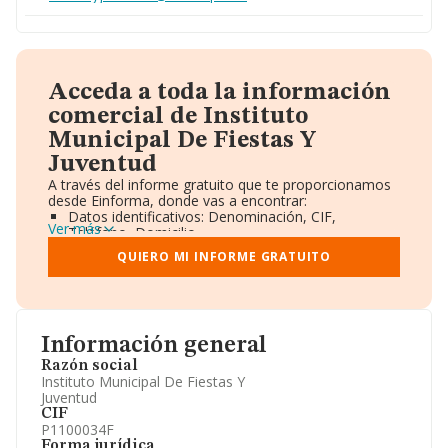
Acceda a toda la información
comercial de Instituto
Municipal De Fiestas Y
Juventud
A través del informe gratuito que te proporcionamos
desde Einforma, donde vas a encontrar:
Datos identificativos: Denominación, CIF,
Ver más
Teléfono, Domicilio.
Informe Mercantil Completo (BORME).
QUIERO MI INFORME GRATUITO
Gráficos de Evolución Ventas y Empleados.
Consejo de Administración y Administradores.
Directivos y Ejecutivos.
Accionistas.
Participaciones y Vinculaciones en otras empresas.
Información general
Artículos de prensa publicados sobre la empresa.
Información oficial y registral complementaria.
Razón social
Instituto Municipal De Fiestas Y
Juventud
CIF
P1100034F
Forma jurídica