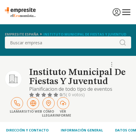
EMPRESITE ESPAÑA
INSTITUTO MUNICIPAL DE FIESTAS Y JUVENTUD
Buscar
Instituto Municipal De
Fiestas Y Juventud
Planificacion de todo tipo de eventos
festivos y culturales: concursos, conciertos,
0
/5
( 0 votos)
fiestas, etc.
LLAMAR
SITIO WEB
CÓMO
VER
LLEGAR
INFORME
DIRECCIÓN Y CONTACTO
INFORMACIÓN GENERAL
DATOS COM