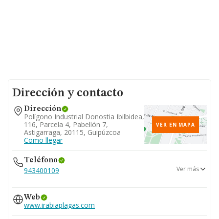
Dirección y contacto
Dirección
Polígono Industrial Donostia Ibilbidea,
116, Parcela 4, Pabellón 7,
VER EN MAPA
Astigarraga, 20115, Guipúzcoa
Como llegar
Teléfono
Ver más
943400109
697...
Web
Ver teléfono 697...
www.irabiaplagas.com
948154141