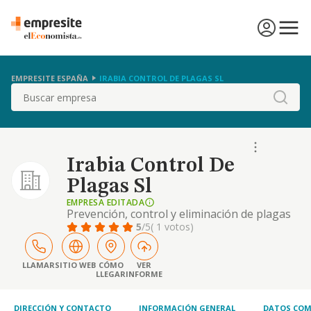
EMPRESITE ESPAÑA
IRABIA CONTROL DE PLAGAS SL
Buscar
Irabia Control De
Plagas Sl
EMPRESA EDITADA
Prevención, control y eliminación de plagas
en tu hogar o negocio
5
/5
( 1 votos)
LLAMAR
SITIO WEB
CÓMO
VER
LLEGAR
INFORME
DIRECCIÓN Y CONTACTO
INFORMACIÓN GENERAL
DATOS COM