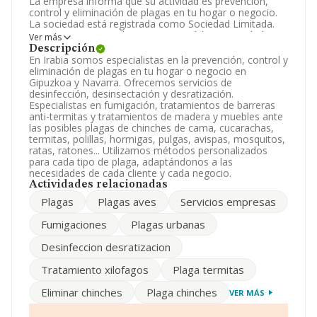
La empresa informa que su actividad es prevención,
control y eliminación de plagas en tu hogar o negocio.
La sociedad está registrada como Sociedad Limitada.
Su CNAE corresponde a 7500 con código 'Actividades
Ver más
veterinarias'. La compañía no tiene actividad en
Descripción
mercados exteriores.
En Irabia somos especialistas en la prevención, control y
eliminación de plagas en tu hogar o negocio en
Los empleados han aumentado un 33% y atendiendo a
Gipuzkoa y Navarra. Ofrecemos servicios de
los datos disponibles en INFORMA, ese número ha
desinfección, desinsectación y desratización.
estado por encima de la media de sector.
Especialistas en fumigación, tratamientos de barreras
anti-termitas y tratamientos de madera y muebles ante
Acerca de la información en los distintos rankings: en
las posibles plagas de chinches de cama, cucarachas,
2024, en la clasificación del sector, la empresa se ha
termitas, polillas, hormigas, pulgas, avispas, mosquitos,
colocado 37 puestos más abajo y su posición actual es
ratas, ratones... Utilizamos métodos personalizados
251 (el año anterior estaba en 214). En el ranking de
para cada tipo de plaga, adaptándonos a las
sectores las siguientes empresas tienen mejor posición:
necesidades de cada cliente y cada negocio.
Unavets Canarias S.L
y
Centro de Referencia
Actividades relacionadas
Servet SLP
; sin embargo, algunas de las empresas
Plagas
Plagas aves
Servicios empresas
españolas que están por debajo son
Nova Clinica
Veterinarios S.L Profesional
y
Petcondado S.L
. En
Fumigaciones
Plagas urbanas
2024 ha ocupado peor posición bajando 14.488
puestos: de la posición 231.439 a la 245.927, en el
Desinfeccion desratizacion
ranking nacional. Las siguientes empresas la superan en
el ranking:
Clinica Dental Mondent SLP
y
Tratamiento xilofagos
Plaga termitas
Neumaticos Armando Pueyo S.L
; la empresa se
posiciona mejor que las siguientes compañías:
Eliminar chinches
Plaga chinches
VER MÁS
Cafeteria Montesa S.L
y
Reparaciones Tecnicas
Srq S.L
. La empresa ha caído de 194 puestos en el