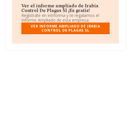
ranking provincial pasando del 4.193 al 4.387.
Ver el informe ampliado de Irabia
Para ponerse en contacto con sus oficinas, la empresa
Control De Plagas Sl ¡Es gratis!
facilita el número de teléfono 943400109 y la dirección
Regístrate en eInforma y te regalamos el
de correo es
pamplona@irabiaplagas.com
. La web es
Informe Ampliado de esta empresa.
www.irabiaplagas.com
.
VER INFORME AMPLIADO DE IRABIA
CONTROL DE PLAGAS SL
La sociedad
Irabia Control de Plagas S.L
, con NIF
B31547888, tiene domicilio fiscal en Poligono Industrial
Akerregi Ed Akarregi 10, O, (20120), Hernani, en
Guipúzcoa, País Vasco.
Con los datos a disposición de INFORMA sobre 3.883
empresas pertenecientes al sector, a nivel nacional la
facturación asciende a 1.035 millones de euros y la
media entre todas las compañías es de 266 mil euros
de ventas en 2024. En relación con la información de la
provincia de Guipúzcoa, en la base de datos INFORMA
constan 23 empresas, cuyas ventas han obtenido los 4
millones de euros. Con el fin de ampliar la información
relativa a las compañías, la media de empleados de las
empresas es de 4. La antigüedad alcanza los 14 años
desde la constitución.
Para concluir, la actividad de
Irabia Control de Plagas
S.L
es prevención, control y eliminación de plagas en tu
hogar o negocio. En el ranking de todas las empresas
en el territorio nacional, ha experimentado un retroceso.