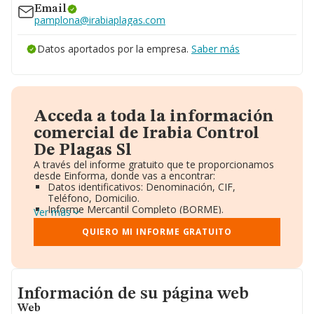
Email
pamplona@irabiaplagas.com
Datos aportados por la empresa.
Saber más
Acceda a toda la información
comercial de Irabia Control
De Plagas Sl
A través del informe gratuito que te proporcionamos
desde Einforma, donde vas a encontrar:
Datos identificativos: Denominación, CIF,
Teléfono, Domicilio.
Informe Mercantil Completo (BORME).
Ver más
Gráficos de Evolución Ventas y Empleados.
Consejo de Administración y Administradores.
QUIERO MI INFORME GRATUITO
Directivos y Ejecutivos.
Accionistas.
Participaciones y Vinculaciones en otras empresas.
Artículos de prensa publicados sobre la empresa.
Informacion de su página web
Información oficial y registral complementaria.
Información de su página web
Web