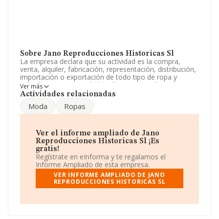
Sobre Jano Reproducciones Historicas Sl
La empresa declara que su actividad es la compra,
venta, alquiler, fabricación, representación, distribución,
importación o exportación de todo tipo de ropa y
calzado; etc. La sociedad está inscrita en el Registro
Ver más
Mercantil como Sociedad Limitada. Su actividad CNAE
Actividades relacionadas
es '%cnae%' con código 9020. No realiza actividad de
Moda
Ropas
importación y/o exportación.
Ha contado con el mismo número de profesionales y
teniendo en cuenta la información disponible en
Ver el informe ampliado de Jano
INFORMA, ha dispuesto de un número de empleados
Reproducciones Historicas Sl ¡Es
por debajo de la media de sector.
gratis!
Regístrate en eInforma y te regalamos el
La dirección de correo es
info@arqueodidac.com
.
Informe Ampliado de esta empresa.
Puedes consultar su página web aquí:
VER INFORME AMPLIADO DE JANO
www.arqueodidac.com
.
REPRODUCCIONES HISTORICAS SL
La sociedad española
Jano Reproducciones
Historicas S.L
, con número de identificación fiscal
B39555032, se encuentra en Barrio Pasadilla núm. 2,
(39724), en el municipio de Valdecilla, Cantabria.