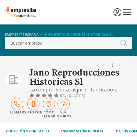
EMPRESITE ESPAÑA
JANO REPRODUCCIONES HISTORICAS SL
Buscar
Jano Reproducciones
Historicas Sl
La compra, venta, alquiler, fabricacion,
representacion, distribucion, importacion o
0
/5
( 0 votos)
exportacion de todo tipo de ropa y calzado;
etc
LLAMAR
SITIO WEB
CÓMO
VER
LLEGAR
INFORME
DIRECCIÓN Y CONTACTO
INFORMACIÓN GENERAL
DATOS COM