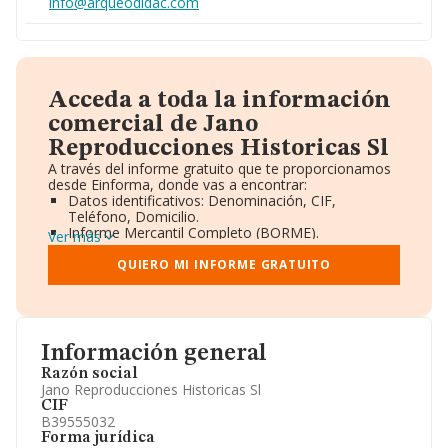
info@arqueodidac.com
Acceda a toda la información
comercial de Jano
Reproducciones Historicas Sl
A través del informe gratuito que te proporcionamos
desde Einforma, donde vas a encontrar:
Datos identificativos: Denominación, CIF,
Teléfono, Domicilio.
Informe Mercantil Completo (BORME).
Ver más
Gráficos de Evolución Ventas y Empleados.
Consejo de Administración y Administradores.
QUIERO MI INFORME GRATUITO
Directivos y Ejecutivos.
Accionistas.
Participaciones y Vinculaciones en otras empresas.
Artículos de prensa publicados sobre la empresa.
Información oficial y registral complementaria.
Información general
Razón social
Jano Reproducciones Historicas Sl
CIF
B39555032
Forma jurídica