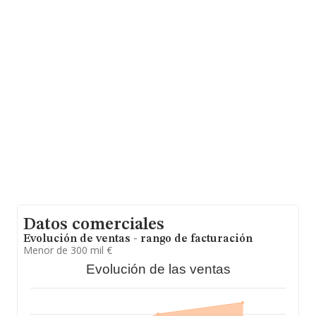
En base a la información de la que dispone INFORMA
sobre 6.998 compañías, a nivel nacional la facturación
asciende a 1.392 millones de euros y en 2024 la media
de facturación de ventas entre todas las compañías
alcanza los 199 mil euros. En relación con la
información de la provincia de Cantabria, en la base de
datos INFORMA constan 43 empresas, cuyas ventas
han obtenido los 3 millones de euros. Con el fin de
ampliar la información relativa a las compañías, la
antigüedad desde la constitución es de 12 años. Los
empleados de media son 2.
Datos comerciales
Evolución de ventas - rango de facturación
Menor de 300 mil €
Evolución de las ventas