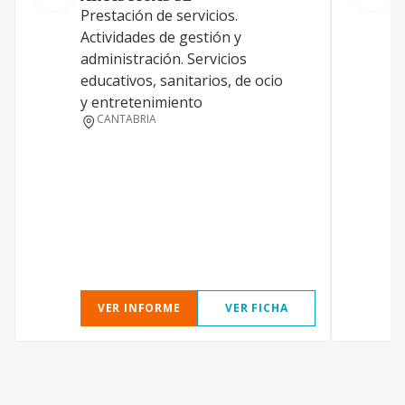
L
Prestación de servicios.
e
Actividades de gestión y
c
administración. Servicios
P
educativos, sanitarios, de ocio
t
y entretenimiento
d
CANTABRIA
p
VER INFORME
VER FICHA