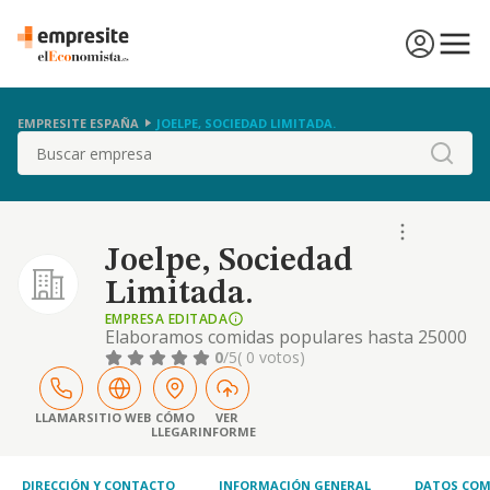
EMPRESITE ESPAÑA
JOELPE, SOCIEDAD LIMITADA.
Buscar
Joelpe, Sociedad
Limitada.
EMPRESA EDITADA
Elaboramos comidas populares hasta 25000
raciones a la vez. paellas,fideuas,asado de
0
/5
( 0 votos)
animales
enteros,/cordero,ternera,cerdo);tortillas,guisa
de toro, guisado de ternera ,bocadillos gigante
LLAMAR
SITIO WEB
CÓMO
VER
LLEGAR
INFORME
sardinadas...etc. platos autoctonos
:marmitako,empedrao, fabada
DIRECCIÓN Y CONTACTO
INFORMACIÓN GENERAL
DATOS COM