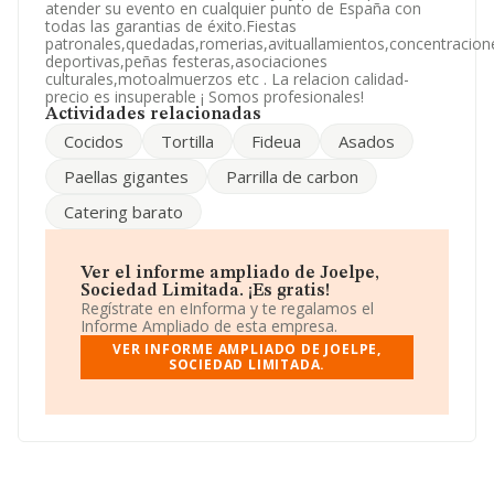
La sociedad española
Joelpe, Sociedad Limitada
, CIF
atender su evento en cualquier punto de España con
B88685615, tiene su domicilio social establecido en
todas las garantias de éxito.Fiestas
Calle Benigafull núm. 58 Piso 3 A, (12600), en el
patronales,quedadas,romerias,avituallamientos,concentracion
municipio de La Vall D'uixo, en Castellón, Comunidad
deportivas,peñas festeras,asociaciones
Valenciana.
culturales,motoalmuerzos etc . La relacion calidad-
precio es insuperable ¡ Somos profesionales!
Con los datos a disposición de INFORMA sobre 3.753
Actividades relacionadas
empresas pertenecientes al sector, en el ámbito
Cocidos
Tortilla
Fideua
Asados
nacional la facturación alcanza la cifra de 1.338 millones
de euros y la media entre todas las compañías es de
Paellas gigantes
Parrilla de carbon
356 mil euros de ventas. En cuanto a la información
relativa a la provincia de Castellón, en la base de datos
Catering barato
INFORMA constan 44 empresas, cuyas ventas han
obtenido los 785 mil euros. Con el fin de ampliar la
información relativa a las compañías, la media de
antigüedad desde la constitución es de 9 años. La
Ver el informe ampliado de Joelpe,
media de empleados es de 6.
Sociedad Limitada. ¡Es gratis!
Regístrate en eInforma y te regalamos el
Informe Ampliado de esta empresa.
VER INFORME AMPLIADO DE JOELPE,
SOCIEDAD LIMITADA.