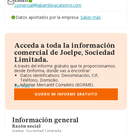
Email
comercial@labambinacatering.com
Datos aportados por la empresa.
Saber más
Acceda a toda la información
comercial de Joelpe, Sociedad
Limitada.
A través del informe gratuito que te proporcionamos
desde Einforma, donde vas a encontrar:
Datos identificativos: Denominación, CIF,
Teléfono, Domicilio.
Informe Mercantil Completo (BORME).
Ver más
Gráficos de Evolución Ventas y Empleados.
Consejo de Administración y Administradores.
QUIERO MI INFORME GRATUITO
Directivos y Ejecutivos.
Accionistas.
Participaciones y Vinculaciones en otras empresas.
Artículos de prensa publicados sobre la empresa.
Información oficial y registral complementaria.
Información general
Razón social
Joelpe, Sociedad Limitada.