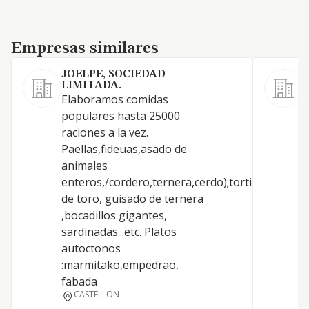
Empresas similares
Empresas similares
JOELPE, SOCIEDAD
LIMITADA.
Elaboramos comidas
S
populares hasta 25000
c
raciones a la vez.
c
Paellas,fideuas,asado de
animales
enteros,/cordero,ternera,cerdo);tortillas,guisad
de toro, guisado de ternera
,bocadillos gigantes,
sardinadas...etc. Platos
autoctonos
:marmitako,empedrao,
fabada
CASTELLON