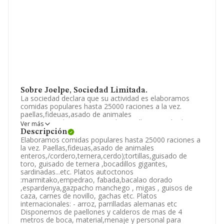
Sobre Joelpe, Sociedad Limitada.
La sociedad declara que su actividad es elaboramos
comidas populares hasta 25000 raciones a la vez.
paellas,fideuas,asado de animales
enteros,/cordero,ternera,cerdo);tortillas,guisado de
Ver más
toro, guisado de ternera, bocadillos gigantes,
Descripción
sardinadas..etc. platos autoctonos
Elaboramos comidas populares hasta 25000 raciones a
:marmitako,empedrao, fabada. La empresa está
la vez. Paellas,fideuas,asado de animales
registrada como Sociedad Limitada. Su actividad CNAE
enteros,/cordero,ternera,cerdo);tortillas,guisado de
es 'Provisión de comidas preparadas para eventos' con
toro, guisado de ternera ,bocadillos gigantes,
código 5621. La compañía no tiene actividad en
sardinadas...etc. Platos autoctonos
mercados exteriores.
:marmitako,empedrao, fabada,bacalao dorado
,espardenya,gazpacho manchego , migas , guisos de
La dirección de correo es
caza, carnes de novillo, gachas etc. Platos
comercial@labambinacatering.com
. Puedes visitar su
internacionales: - arroz, parrilladas alemanas etc
sitio web:
www.labambinacatering.com
.
Disponemos de paellones y calderos de mas de 4
metros de boca, material,menaje y personal para