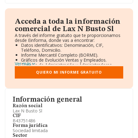
Acceda a toda la información
comercial de Lax N Busto Sl
A través del informe gratuito que te proporcionamos
desde Einforma, donde vas a encontrar:
Datos identificativos: Denominación, CIF,
Teléfono, Domicilio.
Informe Mercantil Completo (BORME).
Gráficos de Evolución Ventas y Empleados.
Ver más
Consejo de Administración y Administradores.
Directivos y Ejecutivos.
QUIERO MI INFORME GRATUITO
Accionistas.
Participaciones y Vinculaciones en otras empresas.
Artículos de prensa publicados sobre la empresa.
Información oficial y registral complementaria.
Información general
Razón social
Lax N Busto Sl
CIF
B43751486
Forma jurídica
Sociedad limitada
Sector