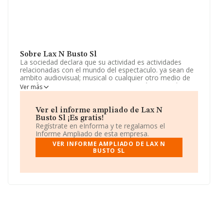
Sobre Lax N Busto Sl
La sociedad declara que su actividad es actividades
relacionadas con el mundo del espectaculo. ya sean de
ambito audiovisual; musical o cualquier otro medio de
manifestacion artistica. La empresa está registrada
Ver más
como Sociedad Limitada. Tiene CNAE: 5920 -
'Actividades de grabación de sonido y edición musical'.
No realiza actividad de importación y/o exportación.
Ver el informe ampliado de Lax N
Busto Sl ¡Es gratis!
Su teléfono es 977666554.
Regístrate en eInforma y te regalamos el
Informe Ampliado de esta empresa.
La empresa
Lax N Busto S.L
, con NIF B43751486, se
VER INFORME AMPLIADO DE LAX N
encuentra en Calle Montagut núm. 18, (43700), El
BUSTO SL
Vendrell, provincia de Tarragona, Cataluña.
En base a la información de la que dispone INFORMA
sobre 2.726 compañías, la facturación en el ámbito
nacional alcanza los 640 millones de euros y se estima
que el promedio de la facturación entre todas las
empresas es de 235 mil euros. En relación con la
información de la provincia de Tarragona, en la base de
datos de INFORMA aparecen 18 empresas, con ventas