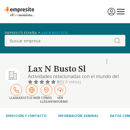
EMPRESITE ESPAÑA
LAX N BUSTO SL
Buscar
Lax N Busto Sl
Actividades relacionadas con el mundo del
espectaculo. ya sean de ambito audiovisual;
0
/5
( 0 votos)
musical o cualquier otro medio de
manifestacion artistica
LLAMAR
SITIO WEB
CÓMO
VER
LLEGAR
INFORME
DIRECCIÓN Y CONTACTO
INFORMACIÓN GENERAL
DATOS COM