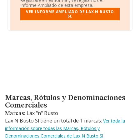
Regístrate en eInforma y te regalamos el
Informe Ampliado de esta empresa.
VER INFORME AMPLIADO DE LAX N BUSTO
SL
Marcas, Rótulos y Denominaciones Comerciales
Marcas, Rótulos y Denominaciones
Comerciales
Lax "n" Busto
Marcas:
Lax N Busto Sl tiene un total de 1 marcas.
Ver toda la
información sobre todas las Marcas, Rótulos y
Denominaciones Comerciales de Lax N Busto Sl