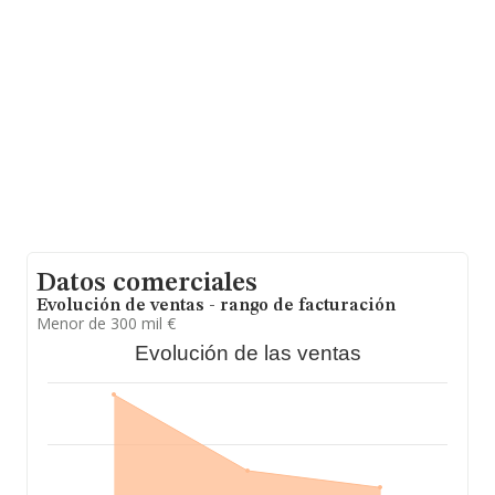
en el año 2022 de 153 mil euros. Finalmente, para
completar los datos de sector, en 2022, la media de
empleados de las empresas es de 1; la antigüedad
alcanza los 16 años desde la constitución.
Datos comerciales
Evolución de ventas - rango de facturación
Menor de 300 mil €
Evolución de las ventas