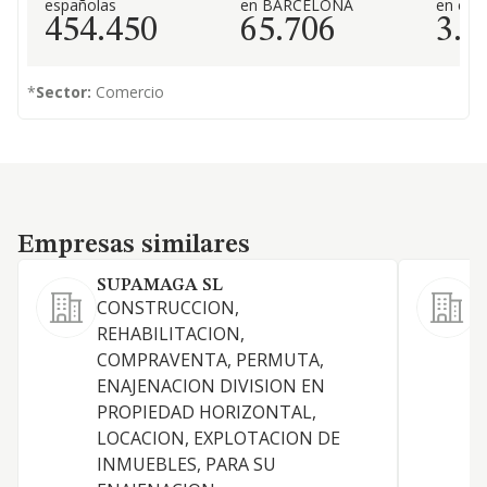
españolas
en BARCELONA
en el 
454.450
65.706
3.3
*
Sector:
Comercio
Empresas similares
Empresas similares
SUPAMAGA SL
CONSTRUCCION,
C
REHABILITACION,
v
COMPRAVENTA, PERMUTA,
p
ENAJENACION DIVISION EN
m
PROPIEDAD HORIZONTAL,
c
LOCACION, EXPLOTACION DE
INMUEBLES, PARA SU