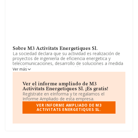
Sobre M3 Activitats Energetiques Sl.
La sociedad declara que su actividad es realización de
proyectos de ingeniería de eficiencia energetica y
telecomunicaciones, desarrollo de soluciones a medida
para eficiencia energetica en edificios, servicios
Ver más
energeticos para instalaciones de ambito.. La empresa
está registrada como Sociedad Limitada. Tiene CNAE:
4619 - 'Intermediarios del comercio de productos
Ver el informe ampliado de M3
diversos'. La compañía no tiene actividad en mercados
Activitats Energetiques Sl. ¡Es gratis!
exteriores.
Regístrate en eInforma y te regalamos el
Informe Ampliado de esta empresa.
Teniendo en cuenta la información a disposición de
VER INFORME AMPLIADO DE M3
INFORMA, ha contado con un número de empleados
ACTIVITATS ENERGETIQUES SL.
inferior a la media de sector.
Respecto a la posición de la empresa según los niveles
de facturación, en los distintos rankings, INFORMA
facilita la siguiente información: en 2024 la empresa ha
caído 32 puestos a nivel sectorial pasando a ocupar la