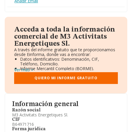
Añadir Email
Acceda a toda la información
comercial de M3 Activitats
Energetiques Sl.
A través del informe gratuito que te proporcionamos
desde Einforma, donde vas a encontrar:
Datos identificativos: Denominación, CIF,
Teléfono, Domicilio.
Informe Mercantil Completo (BORME).
Ver más
Gráficos de Evolución Ventas y Empleados.
Consejo de Administración y Administradores.
QUIERO MI INFORME GRATUITO
Directivos y Ejecutivos.
Accionistas.
Participaciones y Vinculaciones en otras empresas.
Artículos de prensa publicados sobre la empresa.
Información oficial y registral complementaria.
Información general
Razón social
M3 Activitats Energetiques Sl.
CIF
B64971716
Forma jurídica