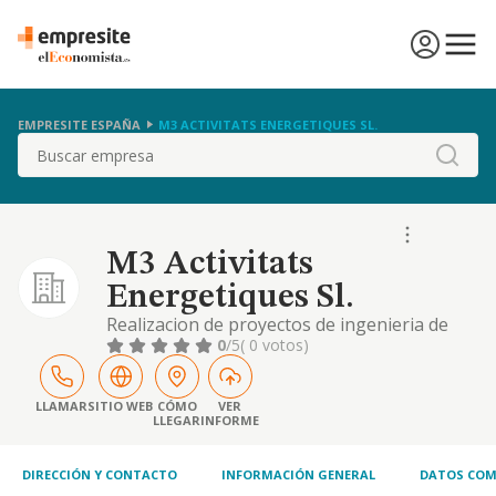
EMPRESITE ESPAÑA
M3 ACTIVITATS ENERGETIQUES SL.
Buscar
M3 Activitats
Energetiques Sl.
Realizacion de proyectos de ingenieria de
eficiencia energetica y telecomunicaciones,
0
/5
( 0 votos)
desarrollo de soluciones a medida para
eficiencia energetica en edificios, servicios
energeticos para instalaciones de ambito...
LLAMAR
SITIO WEB
CÓMO
VER
LLEGAR
INFORME
DIRECCIÓN Y CONTACTO
INFORMACIÓN GENERAL
DATOS COM