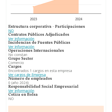
y la media entre todas las compañías es de 422 mil
euros de ventas en 2024. Como información adicional
de interés, los empleados de media son 2. La
antigüedad desde la constitución es de 12 años.
2023
2024
Para concluir,
M3 Activitats Energetiques S.L
se
Estructura corporativa - Participaciones
dedica a realización de proyectos de ingeniería de
NO
eficiencia energetica y telecomunicaciones, desarrollo
Contratos Públicos Adjudicados
de soluciones a medida para eficiencia energetica en
Ver Información
edificios, servicios energeticos para instalaciones de
Incidencias de Fuentes Públicas
ambito.. En el ranking de su sector (Intermediarios del
Ver Información
comercio de productos diversos), la compañía ha
Operaciones Internacionales
perdido posición respecto al 2023. Se ha posicionado
No constan
más abajo en el ranking nacional (de todas las
Grupo Sector
empresas presentes en el territorio) frente al 2023.
Comercio
Cargos
Encontrados 1 cargos en esta empresa
Ver cargos de Empresa
Número de empleados
0 (año 2024)
Responsabilidad Social Empresarial
Ver Información
Cotiza en Bolsa
NO