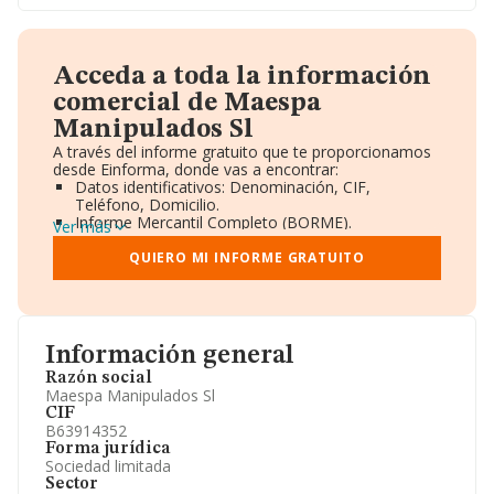
Acceda a toda la información
comercial de Maespa
Manipulados Sl
A través del informe gratuito que te proporcionamos
desde Einforma, donde vas a encontrar:
Datos identificativos: Denominación, CIF,
Teléfono, Domicilio.
Informe Mercantil Completo (BORME).
Ver más
Gráficos de Evolución Ventas y Empleados.
Consejo de Administración y Administradores.
QUIERO MI INFORME GRATUITO
Directivos y Ejecutivos.
Accionistas.
Participaciones y Vinculaciones en otras empresas.
Artículos de prensa publicados sobre la empresa.
Información oficial y registral complementaria.
Información general
Razón social
Maespa Manipulados Sl
CIF
B63914352
Forma jurídica
Sociedad limitada
Sector