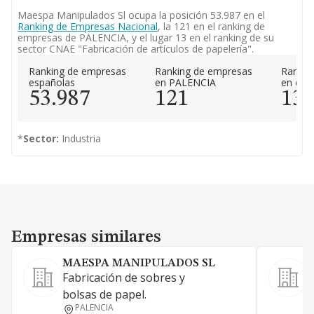
Maespa Manipulados Sl ocupa la posición 53.987 en el
Ranking de Empresas Nacional
, la 121 en el ranking de
empresas de PALENCIA, y el lugar 13 en el ranking de su
sector CNAE "Fabricación de artículos de papelería".
Ranking de empresas
Ranking de empresas
Rankin
españolas
en PALENCIA
en el 
53.987
121
13
*
Sector:
Industria
Empresas similares
Empresas similares
MAESPA MANIPULADOS SL
Fabricación de sobres y
L
bolsas de papel.
PALENCIA