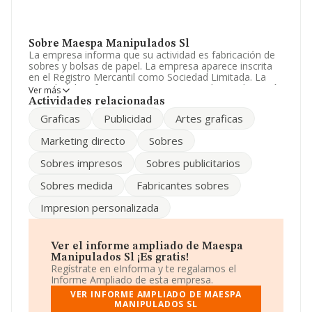
Sobre Maespa Manipulados Sl
La empresa informa que su actividad es fabricación de
sobres y bolsas de papel. La empresa aparece inscrita
en el Registro Mercantil como Sociedad Limitada. La
actividad de referencia CNAE corresponde a 'Fabricación
Ver más
de artículos de papelería', cuyo Código es 1723. La
Actividades relacionadas
empresa es importadora y exportadora.
Graficas
Publicidad
Artes graficas
Según la Recomendación 2003/361/CE de la Comisión,
Marketing directo
Sobres
de 6 de mayo de 2003, sobre la definición de
microempresas, pequeñas y medianas empresas, la
Sobres impresos
Sobres publicitarios
compañía entra en la categoría de empresas pequeñas.
Gracias a la información disponible en la base de datos
Sobres medida
Fabricantes sobres
de INFORMA, se puede afirmar que la compañía ha
experimentado un retroceso significativo respecto al
Impresion personalizada
año anterior (2024). El ebitda de la empresa ha bajado
un 58%. Ha experimentado un descenso del 9% en las
ventas y los resultados han disminuido un 79%. Los
empleados se han reducido un 3% y teniendo en cuenta
Ver el informe ampliado de Maespa
la información disponible en INFORMA, ha dispuesto de
Manipulados Sl ¡Es gratis!
un número de empleados por encima de la media de
Regístrate en eInforma y te regalamos el
sector.
Informe Ampliado de esta empresa.
VER INFORME AMPLIADO DE MAESPA
Dentro del ranking de empresas elaborado por
MANIPULADOS SL
INFORMA, atendiendo a los niveles de facturación de la