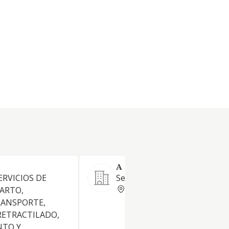
A TU HORA EXPRESS S.L.
ERVICIOS DE
Servicios de mensajería.
GUADALAJARA
PARTO,
RANSPORTE,
RETRACTILADO,
TO Y