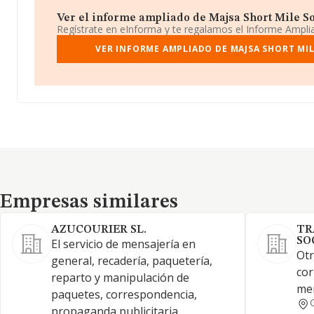
Ver el informe ampliado de Majsa Short Mile Soc
Regístrate en eInforma y te regalamos el Informe Ampl
VER INFORME AMPLIADO DE MAJSA SHORT MIL
Empresas similares
Empresas similares
AZUCOURIER SL.
TR
SO
El servicio de mensajería en
Otr
general, recadería, paquetería,
cor
reparto y manipulación de
mer
paquetes, correspondencia,
propaganda publicitaria,