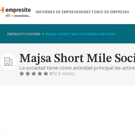
INFORMES DE EMPRESAS
DIRECTORIO DE EMPRESAS
EMPRESITE ESPAÑA
MAJSA SHORT MILE SOCIEDAD LIMITADA.
Majsa Short Mile Soc
La sociedad tiene como actividad principal las activ
actividades económicas -"cnae"- correspondiente a 
0
/5
( 0 votos)