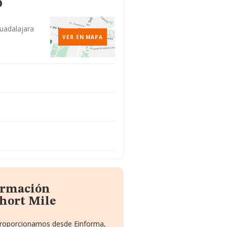
o
Guadalajara
VER EN MAPA
formación
hort Mile
 proporcionamos desde Einforma,