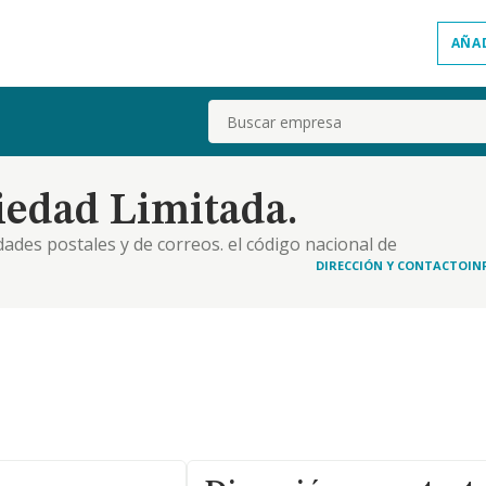
AÑA
Buscar
iedad Limitada.
idades postales y de correos. el código nacional de
dicha actividad es el número 5320
DIRECCIÓN Y CONTACTO
IN