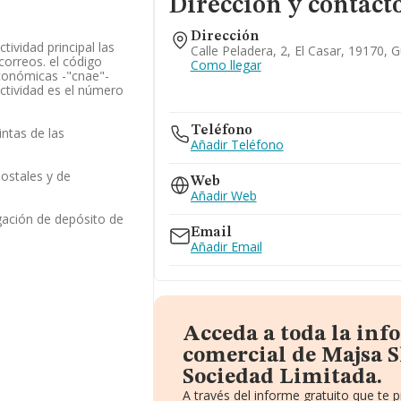
Dirección y contact
Dirección
ividad principal las
Calle Peladera, 2, El Casar, 19170, 
correos. el código
Como llegar
económicas -"cnae"-
ctividad es el número
Teléfono
intas de las
Añadir Teléfono
postales y de
Web
Añadir Web
gación de depósito de
Email
Añadir Email
Acceda a toda la in
comercial de Majsa S
Sociedad Limitada.
A través del informe gratuito que te