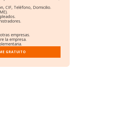
n, CIF, Teléfono, Domicilio.
ME).
pleados.
istradores.
 otras empresas.
bre la empresa.
plementaria.
RME GRATUITO