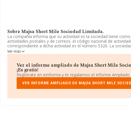
Sobre Majsa Short Mile Sociedad Limitada.
La compañía informa que su actividad es la sociedad tiene como a
actividades postales y de correos. el código nacional de activid
correspondiente a dicha actividad es el número 5320. La sociedad
como Sociedad Limitada. Tiene CNAE: 5320 - 'Otras actividades p
Ver más
La compañía no tiene actividad en mercados exteriores.
La sociedad
Majsa Short Mile Sociedad Limitada
, con número
Ver el informe ampliado de Majsa Short Mile Soci
fiscal B67651034, está situada en Calle Peladera núm. 2, (19170),
¡Es gratis!
Casar, Guadalajara, Castilla-la Mancha.
Regístrate en eInforma y te regalamos el Informe Ampliado
En base a la información de la que dispone INFORMA sobre 3.20
VER INFORME AMPLIADO DE MAJSA SHORT MILE SOCIE
ámbito nacional la facturación alcanza la cifra de 3.032 millones 
entre todas las compañías es de 946 mil euros de ventas. Respec
la provincia (hablamos de Guadalajara), en la base de datos d
empresas, con ventas de 19 millones de euros. Como información 
la antigüedad alcanza los 13 años desde la constitución. La med
empresas es de 7.