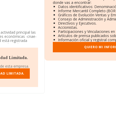
donde vas a encontrar:
Datos identificativos: Denominació
Informe Mercantil Completo (BOR
Gráficos de Evolución Ventas y Em
Consejo de Administración y Admin
Directivos y Ejecutivos.
Accionistas.
Participaciones y Vinculaciones en
ctividad principal las
Artículos de prensa publicados so
ades económicas -cnae-
Información oficial y registral com
 está registrada
ostales y de correos'.
QUIERO MI INFO
 de identificación
edad Limitada.
 en el municipio de El
 de esta empresa.
5 compañías, en el
DAD LIMITADA.
de euros y la media
to a la información de
e INFORMA aparecen 11
adicional de interés,
ia de empleados de las