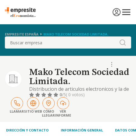
EMPRESITE ESPAÑA
MAKO TELECOM SOCIEDAD LIMITADA.
Buscar
Mako Telecom Sociedad
Limitada.
Distribucion de articulos electronicos y la de
importacion de vehiculode alemania para su
0
/5
( 0 votos)
posterior venta.
LLAMAR
SITIO WEB
CÓMO
VER
LLEGAR
INFORME
DIRECCIÓN Y CONTACTO
INFORMACIÓN GENERAL
DATOS COM