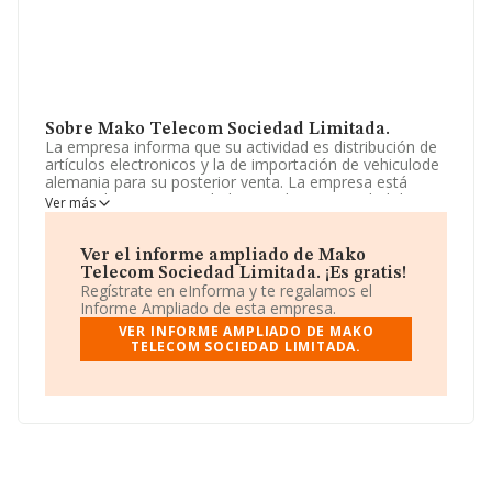
Sobre Mako Telecom Sociedad Limitada.
La empresa informa que su actividad es distribución de
artículos electronicos y la de importación de vehiculode
alemania para su posterior venta. La empresa está
registrada como Sociedad Limitada. La actividad de
Ver más
referencia CNAE corresponde a 'Comercio al por mayor
no especializado', cuyo Código es 4690. La empresa
opera en el mercado de las importaciones.
Ver el informe ampliado de Mako
Telecom Sociedad Limitada. ¡Es gratis!
La empresa española
Mako Telecom Sociedad
Regístrate en eInforma y te regalamos el
Limitada
, con CIF B02381721, se encuentra en Calle
Informe Ampliado de esta empresa.
Requena núm. 8, (02600), Villarrobledo, en Albacete,
VER INFORME AMPLIADO DE MAKO
Castilla-la Mancha.
TELECOM SOCIEDAD LIMITADA.
Con los datos a disposición de INFORMA sobre 27.708
empresas pertenecientes al sector, en el ámbito
nacional la facturación alcanza la cifra de 14.513
millones de euros y la media de facturación de ventas
entre todas las compañías alcanza los 523 mil euros.
Para aportar ulterior información de interés en el
ámbito sectorial, la media de empleados es de 2; la