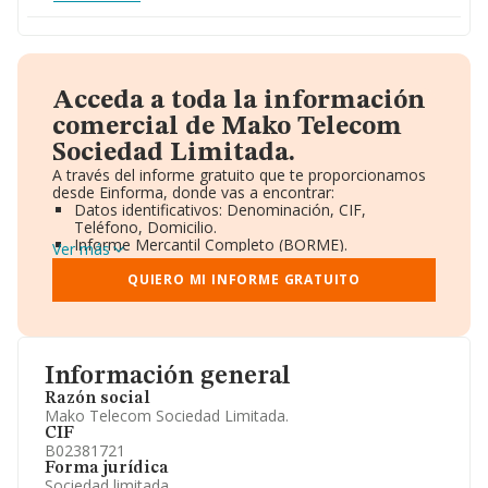
Acceda a toda la información
comercial de Mako Telecom
Sociedad Limitada.
A través del informe gratuito que te proporcionamos
desde Einforma, donde vas a encontrar:
Datos identificativos: Denominación, CIF,
Teléfono, Domicilio.
Informe Mercantil Completo (BORME).
Ver más
Gráficos de Evolución Ventas y Empleados.
Consejo de Administración y Administradores.
QUIERO MI INFORME GRATUITO
Directivos y Ejecutivos.
Accionistas.
Participaciones y Vinculaciones en otras empresas.
Artículos de prensa publicados sobre la empresa.
Información oficial y registral complementaria.
Información general
Razón social
Mako Telecom Sociedad Limitada.
CIF
B02381721
Forma jurídica
Sociedad limitada