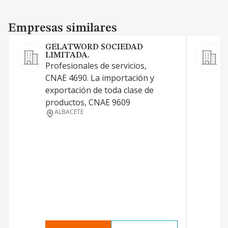
Empresas similares
Empresas similares
GELATWORD SOCIEDAD
LIMITADA.
Profesionales de servicios,
P
CNAE 4690. La importación y
p
exportación de toda clase de
C
productos, CNAE 9609
I
ALBACETE
c
m
a
p
a
t
m
d