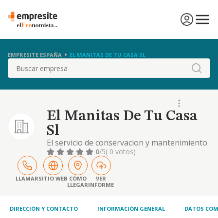
EMPRESITE ESPAÑA
EL MANITAS DE TU CASA SL
Buscar
El Manitas De Tu Casa
Sl
El servicio de conservacion y mantenimiento
de construcciones e instalaciones tanto en
0
/5
( 0 votos)
edificios publicos como privados, la
restauracion de bienes inmuebles historico-
artisticos. la compraventa de terrenos sean
LLAMAR
SITIO WEB
CÓMO
VER
LLEGAR
INFORME
rusticos o urbanos. la compraventa,
promocion y edificacion de todo tipo de
fincas rustic.
DIRECCIÓN Y CONTACTO
INFORMACIÓN GENERAL
DATOS COM