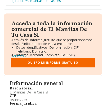
gerencia@elmanitasdetucasa.es
Acceda a toda la información
comercial de El Manitas De
Tu Casa Sl
A través del informe gratuito que te proporcionamos
desde Einforma, donde vas a encontrar:
Datos identificativos: Denominación, CIF,
Teléfono, Domicilio.
Informe Mercantil Completo (BORME).
Ver más
Gráficos de Evolución Ventas y Empleados.
Consejo de Administración y Administradores.
QUIERO MI INFORME GRATUITO
Directivos y Ejecutivos.
Accionistas.
Participaciones y Vinculaciones en otras empresas.
Artículos de prensa publicados sobre la empresa.
Información oficial y registral complementaria.
Información general
Razón social
El Manitas De Tu Casa Sl
CIF
B54482245
Forma jurídica