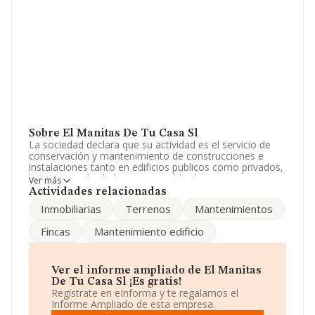
Sobre El Manitas De Tu Casa Sl
La sociedad declara que su actividad es el servicio de
conservación y mantenimiento de construcciones e
instalaciones tanto en edificios publicos como privados,
la restauración de bienes inmuebles historico-artisticos.
Ver más
la compraventa de terrenos sean rusticos o urbanos. la
Actividades relacionadas
compraventa, promoción y edificación de todo tipo de
Inmobiliarias
Terrenos
Mantenimientos
fincas rustic. La sociedad está registrada como
Sociedad Limitada. Tiene CNAE: 4331 - 'Revocamiento'.
Fincas
Mantenimiento edificio
La empresa no tiene actividad en mercados exteriores.
El número de empleados ha sido el mismo con respecto
al 2023 y atendiendo a los datos disponibles en
Ver el informe ampliado de El Manitas
INFORMA, el número de empleados de la compañía ha
De Tu Casa Sl ¡Es gratis!
estado por debajo de la media de sector.
Regístrate en eInforma y te regalamos el
Informe Ampliado de esta empresa.
Su email es
gerencia@elmanitasdetucasa.es
. Su página