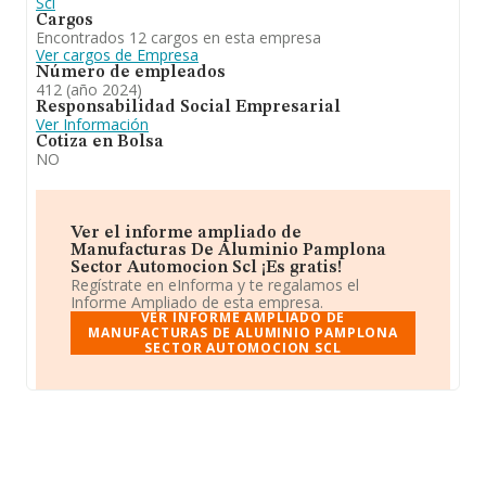
Scl
posiciones frente al 2023. En el ranking de todas las
Cargos
empresas en el territorio nacional, ha experimentado un
Encontrados 12 cargos en esta empresa
retroceso.
Ver cargos de Empresa
Número de empleados
412 (año 2024)
Responsabilidad Social Empresarial
Ver Información
Cotiza en Bolsa
NO
Ver el informe ampliado de
Manufacturas De Aluminio Pamplona
Sector Automocion Scl ¡Es gratis!
Regístrate en eInforma y te regalamos el
Informe Ampliado de esta empresa.
VER INFORME AMPLIADO DE
MANUFACTURAS DE ALUMINIO PAMPLONA
SECTOR AUTOMOCION SCL