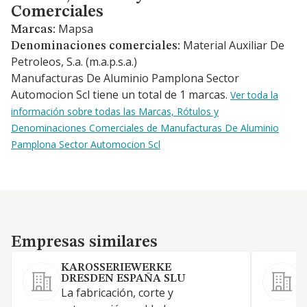
Comerciales
Mapsa
Marcas:
Material Auxiliar De
Denominaciones comerciales:
Petroleos, S.a. (m.a.p.s.a.)
Manufacturas De Aluminio Pamplona Sector
Automocion Scl tiene un total de 1 marcas.
Ver toda la
información sobre todas las Marcas, Rótulos y
Denominaciones Comerciales de Manufacturas De Aluminio
Pamplona Sector Automocion Scl
Empresas similares
Empresas similares
KAROSSERIEWERKE
DRESDEN ESPAÑA SLU
D
La fabricación, corte y
p