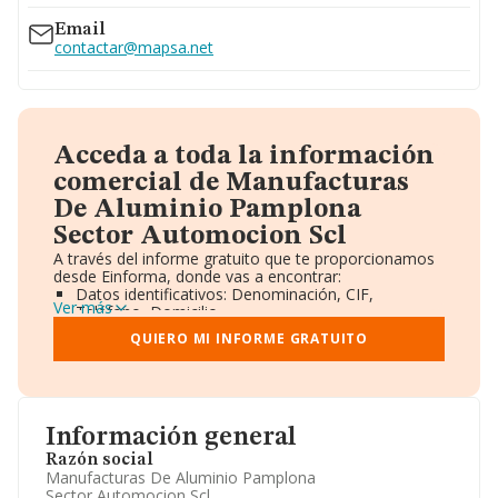
Email
contactar@mapsa.net
Acceda a toda la información
comercial de Manufacturas
De Aluminio Pamplona
Sector Automocion Scl
A través del informe gratuito que te proporcionamos
desde Einforma, donde vas a encontrar:
Datos identificativos: Denominación, CIF,
Ver más
Teléfono, Domicilio.
Informe Mercantil Completo (BORME).
QUIERO MI INFORME GRATUITO
Gráficos de Evolución Ventas y Empleados.
Consejo de Administración y Administradores.
Directivos y Ejecutivos.
Accionistas.
Participaciones y Vinculaciones en otras empresas.
Información general
Artículos de prensa publicados sobre la empresa.
Información oficial y registral complementaria.
Razón social
Manufacturas De Aluminio Pamplona
Sector Automocion Scl