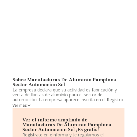
Sobre Manufacturas De Aluminio Pamplona
Sector Automocion Scl
La empresa declara que su actividad es fabricación y
venta de llantas de aluminio para el sector de
automoción. La empresa aparece inscrita en el Registro
Mercantil como Cooperativa. Su CNAE corresponde a
Ver más
2932 con código 'Fabricación de otros componentes,
piezas y accesorios para vehículos de motor'. La
empresa es importadora y exportadora.
Ver el informe ampliado de
Manufacturas De Aluminio Pamplona
Según los parámetros de referencia (facturación y
Sector Automocion Scl ¡Es gratis!
número de empleados), la compañía entra en la
Regístrate en eInforma y te regalamos el