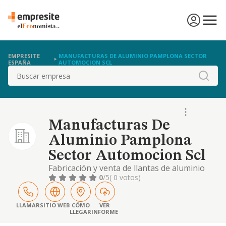
EMPRESITE
MANUFACTURAS DE ALUMINIO PAMPLONA SECTOR
ESPAÑA
AUTOMOCION SCL
Buscar
Manufacturas De
Aluminio Pamplona
Sector Automocion Scl
Fabricación y venta de llantas de aluminio
para el sector de automoción.
0
/5
( 0 votos)
LLAMAR
SITIO WEB
CÓMO
VER
LLEGAR
INFORME