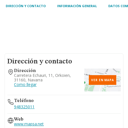
DIRECCIÓN Y CONTACTO
INFORMACIÓN GENERAL
DATOS COM
Dirección y contacto
Dirección
Carretera Echauri, 11, Orkoien,
31160, Navarra
VER EN MAPA
Como llegar
Teléfono
948325011
Web
www.mapsa.net