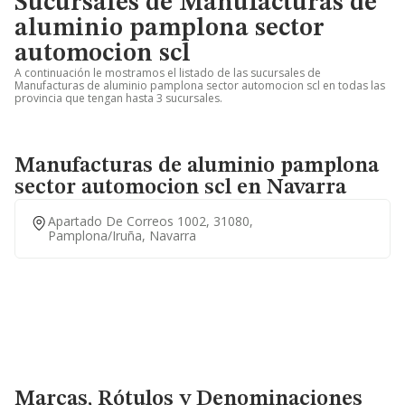
Sucursales de Manufacturas de
aluminio pamplona sector
automocion scl
A continuación le mostramos el listado de las sucursales de
Manufacturas de aluminio pamplona sector automocion scl en todas las
provincia que tengan hasta 3 sucursales.
Manufacturas de aluminio pamplona
sector automocion scl en Navarra
Apartado De Correos 1002, 31080,
Pamplona/iruña, Navarra
Marcas, Rótulos y Denominaciones Comerciales
Marcas, Rótulos y Denominaciones