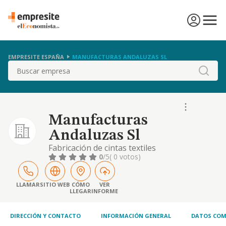
EMPRESITE ESPAÑA
MANUFACTURAS ANDALUZAS SL
Buscar
Manufacturas
Andaluzas Sl
Fabricación de cintas textiles
0
/5
( 0 votos)
LLAMAR
SITIO WEB
CÓMO
VER
LLEGAR
INFORME
DIRECCIÓN Y CONTACTO
INFORMACIÓN GENERAL
DATOS COM