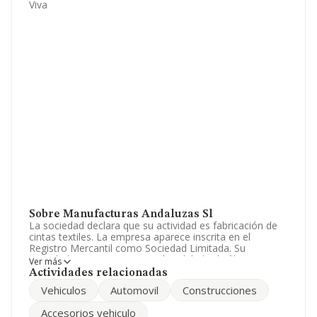
Viva
Sobre Manufacturas Andaluzas Sl
La sociedad declara que su actividad es fabricación de
cintas textiles. La empresa aparece inscrita en el
Registro Mercantil como Sociedad Limitada. Su
actividad CNAE es 'Preparación e hilado de fibras
Ver más
textiles' con código 1310. La compañía es importadora
Actividades relacionadas
y exportadora.
Vehiculos
Automovil
Construcciones
Ha tenido un 14% más de empleados y según las cifras
Accesorios vehiculo
existentes en la base de datos de INFORMA, el número