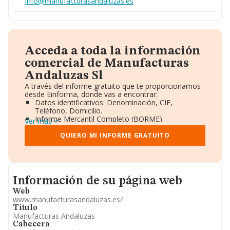
info@manufacturasandaluzas.es
Acceda a toda la información
comercial de Manufacturas
Andaluzas Sl
A través del informe gratuito que te proporcionamos
desde Einforma, donde vas a encontrar:
Datos identificativos: Denominación, CIF,
Teléfono, Domicilio.
Informe Mercantil Completo (BORME).
Ver más
Gráficos de Evolución Ventas y Empleados.
Consejo de Administración y Administradores.
QUIERO MI INFORME GRATUITO
Directivos y Ejecutivos.
Accionistas.
Participaciones y Vinculaciones en otras empresas.
Artículos de prensa publicados sobre la empresa.
Informacion de su página web
Información oficial y registral complementaria.
Información de su página web
Web
www.manufacturasandaluzas.es/
Titulo
Manufacturas Andaluzas
Cabecera