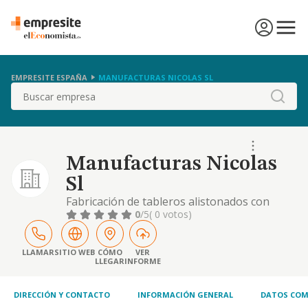
EMPRESITE ESPAÑA
MANUFACTURAS NICOLAS SL
Buscar
Manufacturas Nicolas
Sl
Fabricación de tableros alistonados con
madera de pino.
0
/5
( 0 votos)
LLAMAR
SITIO WEB
CÓMO
VER
LLEGAR
INFORME
DIRECCIÓN Y CONTACTO
INFORMACIÓN GENERAL
DATOS COM