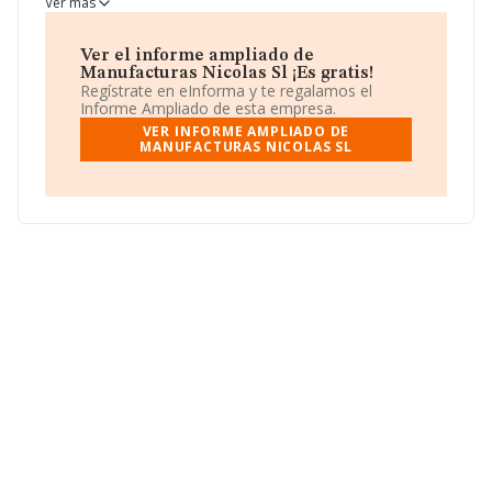
Ver más
tableros de madera'. La compañía es importadora y
exportadora.
Ver el informe ampliado de
Ha tenido el mismo número de empleados y teniendo
Manufacturas Nicolas Sl ¡Es gratis!
en cuenta la información disponible en INFORMA, ha
Regístrate en eInforma y te regalamos el
dispuesto de un número de empleados por encima de la
Informe Ampliado de esta empresa.
media de sector.
VER INFORME AMPLIADO DE
MANUFACTURAS NICOLAS SL
Respecto a la posición de la empresa según los niveles
de facturación, en los distintos rankings, INFORMA
facilita la siguiente información: en 2024, la compañía
ha perdido 3 puestos en el ranking sectorial, pasando
del 33 al 36. Se encuentran mejor posicionadas las
siguientes empresas del sector:
Riversa
Postformados La Ribera S.A
y
Iregua Chapas y
Tableros Sociedad Anónima
; por debajo se
encuentran empresas como:
Tableros de Fibra de La
Subbetica S.L
y
Contrachapados Lubadi S.L
. En el
ranking nacional, ha bajado 3.559 puestos, pasando de
la posición 33.532 a 37.091. Las siguientes empresas la
superan en el ranking:
Ss Collection Signature,
Sociedad Limitada
y
Truck And Wheel Group S.L
;
entre las compañías que se colocan peor se encuentran:
Envases Navalon S.L
y
Novelec Asturias Sociedad
Limitada
. En 2024, la empresa ha perdido 53 puestos
en el ranking provincial pasando del 620 al 673 puesto.
Para ponerse en contacto con sus oficinas, la empresa