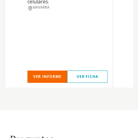
celulares.
NAVARRA
T
T
VER INFORME
VER FICHA