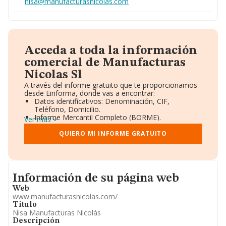
nisa@manufacturasnicolas.com
Acceda a toda la información
comercial de Manufacturas
Nicolas Sl
A través del informe gratuito que te proporcionamos
desde Einforma, donde vas a encontrar:
Datos identificativos: Denominación, CIF,
Teléfono, Domicilio.
Informe Mercantil Completo (BORME).
Ver más
Gráficos de Evolución Ventas y Empleados.
Consejo de Administración y Administradores.
QUIERO MI INFORME GRATUITO
Directivos y Ejecutivos.
Accionistas.
Participaciones y Vinculaciones en otras empresas.
Artículos de prensa publicados sobre la empresa.
Informacion de su página web
Información oficial y registral complementaria.
Información de su página web
Web
www.manufacturasnicolas.com/
Titulo
Nisa Manufacturas Nicolás
Descripción