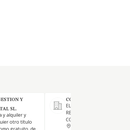
GESTION Y
COMPRESSORS I EINES SL
EL MONTAJE, MANTENIMIEN
AL SL.
REVISION DE EQUIPOS DE AI
 y alquiler y
COMPRIMIDO
uier otro título
BALEARES
omo gratuito, de