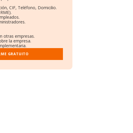
ión, CIF, Teléfono, Domicilio.
ORME).
Empleados.
inistradores.
en otras empresas.
obre la empresa.
omplementaria.
RME GRATUITO