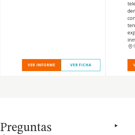
tel
dem
con
ten
exp
inm
VER INFORME
VER FICHA
Preguntas