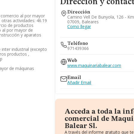
Dirección y contac
Dirección
 / comercio al por mayor
Camino Vell De Bunyola, 126 - Km
otras actividades: 46.19
07009, Baleares
rcio de productos
Como llegar
o al por mayor de
nstrucción y aparatos
Teléfono
971439366
inter industrial (excepto
tros productos ,
op
Web
www.maquinariabalear.com
mayor de máquinas
Email
Añadir Email
Acceda a toda la i
comercial de Maqui
Balear Sl.
A través del informe gratuito que 