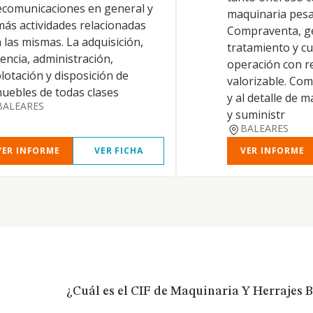
ecomunicaciones en general y
maquinaria pesad
ás actividades relacionadas
Compraventa, ge
 las mismas. La adquisición,
tratamiento y cu
encia, administración,
operación con r
lotación y disposición de
valorizable. Com
uebles de todas clases
y al detalle de 
BALEARES
y suministr
BALEARES
VER INFORME
VER FICHA
VER INFORME
¿Cuál es el CIF de Maquinaria Y Herrajes B