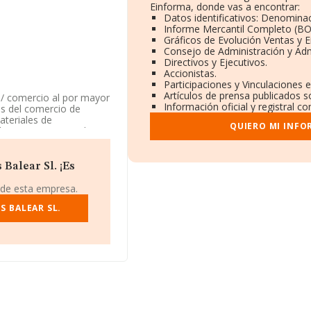
Einforma, donde vas a encontrar:
Datos identificativos: Denominac
Informe Mercantil Completo (B
Gráficos de Evolución Ventas y 
Consejo de Administración y Adm
Directivos y Ejecutivos.
Accionistas.
Participaciones y Vinculaciones 
Artículos de prensa publicados s
2 / comercio al por mayor
Información oficial y registral c
os del comercio de
ateriales de
QUIERO MI INFO
l Registro Mercantil
ponde a 'Comercio al
aliza actividad de
Balear Sl. ¡Es
1439366 y para saber más
 de esta empresa.
balear.com
.
S BALEAR SL.
B75532077, se encuentra
cia de Isles Baleares,
3 compañías, la
uros y el promedio de la
 millón de euros. Con el
eados de media son 4. La