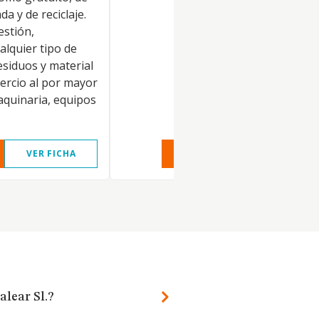
a y de reciclaje.
stión,
alquier tipo de
esiduos y material
ercio al por mayor
maquinaria, equipos
VER FICHA
VER INFORME
VER FIC
alear Sl.?