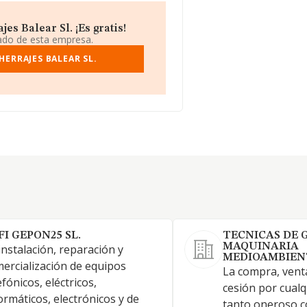
s Balear Sl. ¡Es gratis!
iado de esta empresa.
HERRAJES BALEAR SL.
FI GEPON25 SL.
TECNICAS DE 
MAQUINARIA
instalación, reparación y
MEDIOAMBIENT
ercialización de equipos
La compra, venta
efónicos, eléctricos,
cesión por cualq
ormáticos, electrónicos y de
tanto oneroso c