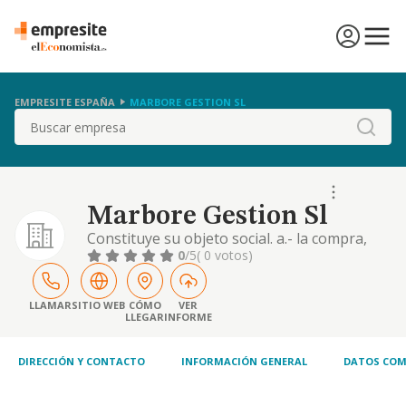
EMPRESITE ESPAÑA
MARBORE GESTION SL
Buscar
Marbore Gestion Sl
Constituye su objeto social. a.- la compra,
venta y arrendamiento de toda clase de
0
/5
( 0 votos)
bienes inmuebles. b.- la realizacion y
mediacion en todo tipo de actividades
inmobiliarias. c.- la compra, venta,
LLAMAR
SITIO WEB
CÓMO
VER
LLEGAR
INFORME
explotacion de placas s
DIRECCIÓN Y CONTACTO
INFORMACIÓN GENERAL
DATOS COM