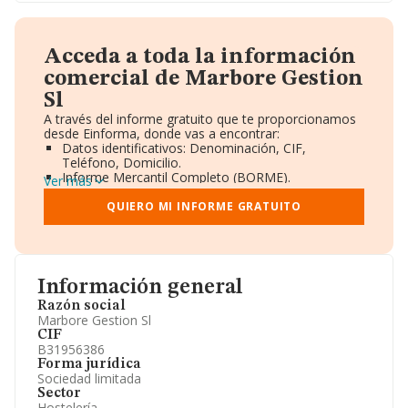
Acceda a toda la información
comercial de Marbore Gestion
Sl
A través del informe gratuito que te proporcionamos
desde Einforma, donde vas a encontrar:
Datos identificativos: Denominación, CIF,
Teléfono, Domicilio.
Informe Mercantil Completo (BORME).
Ver más
Gráficos de Evolución Ventas y Empleados.
Consejo de Administración y Administradores.
QUIERO MI INFORME GRATUITO
Directivos y Ejecutivos.
Accionistas.
Participaciones y Vinculaciones en otras empresas.
Artículos de prensa publicados sobre la empresa.
Información oficial y registral complementaria.
Información general
Razón social
Marbore Gestion Sl
CIF
B31956386
Forma jurídica
Sociedad limitada
Sector
Hostelería