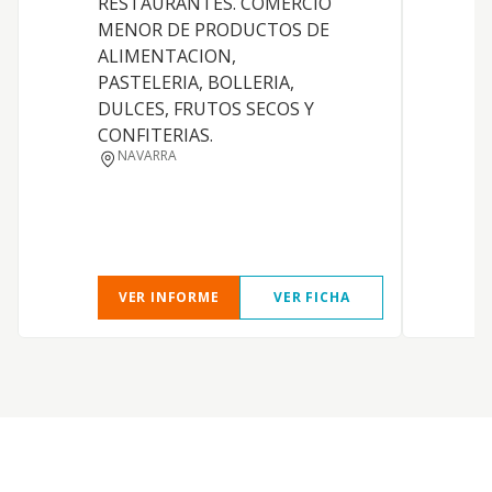
RESTAURANTES. COMERCIO
MENOR DE PRODUCTOS DE
ALIMENTACION,
C
PASTELERIA, BOLLERIA,
DULCES, FRUTOS SECOS Y
CONFITERIAS.
NAVARRA
C
VER INFORME
VER FICHA