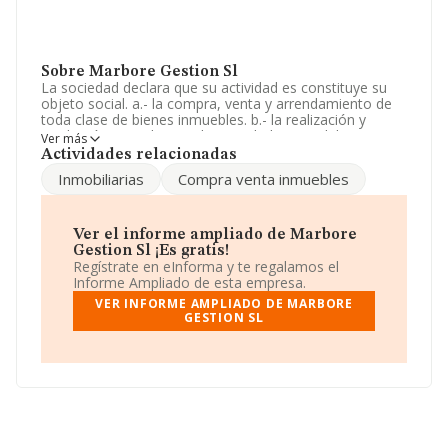
Sobre Marbore Gestion Sl
La sociedad declara que su actividad es constituye su
objeto social. a.- la compra, venta y arrendamiento de
toda clase de bienes inmuebles. b.- la realización y
mediación en todo tipo de actividades inmobiliarias. c.-
Ver más
la compra, venta, explotación de placas s. La empresa
Actividades relacionadas
está registrada como Sociedad Limitada. La actividad de
Inmobiliarias
Compra venta inmuebles
referencia CNAE corresponde a 'Servicios de bebidas',
cuyo Código es 5630. La compañía no tiene actividad en
mercados exteriores.
Ver el informe ampliado de Marbore
Ha habido un descenso en cuanto al número de
Gestion Sl ¡Es gratis!
empleados y según las cifras existentes en la base de
Regístrate en eInforma y te regalamos el
datos de INFORMA, el número de empleados ha estado
Informe Ampliado de esta empresa.
por encima de la media de sector.
VER INFORME AMPLIADO DE MARBORE
GESTION SL
La empresa
Marbore Gestión S.L
, B31956386, tiene
su domicilio social establecido en Calle José María
Ligues núm. 40, (31592), Cintruenigo, Navarra.
En relación con el sector y disponiendo de los datos de
hasta 66.566 empresas, a nivel nacional la facturación
asciende a 5.524 millones de euros y se estima que el
promedio de la facturación entre todas las empresas es