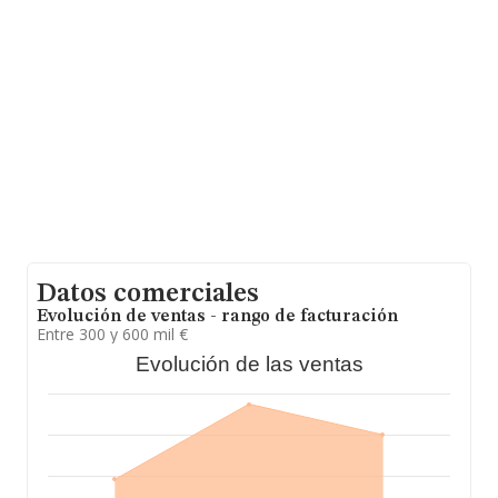
de 82 mil euros. En relación con la información de la
provincia de Navarra, en la base de datos de INFORMA
aparecen 739 empresas, cuyas ventas han obtenido los
97 millones de euros. Como información adicional de
interés, la antigüedad desde la constitución es de 16
años. Los empleados de media son 2.
Datos comerciales
Evolución de ventas - rango de facturación
Entre 300 y 600 mil €
Evolución de las ventas