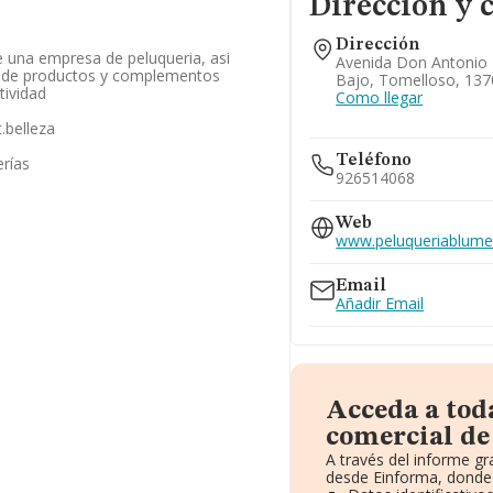
Dirección y 
Dirección
e una empresa de peluqueria, asi
Avenida Don Antonio 
n de productos y complementos
Bajo, Tomelloso, 137
tividad
Como llegar
t.belleza
Teléfono
erías
926514068
Web
www.peluqueriablume
Email
Añadir Email
Acceda a tod
comercial d
A través del informe g
desde Einforma, donde 