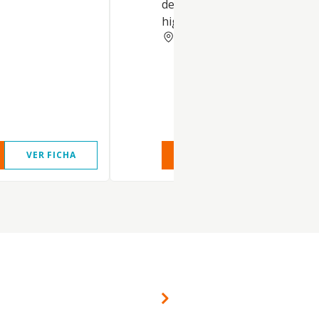
de productos de cosmética e
higiene
CIUDAD REAL
VER FICHA
VER INFORME
VER FIC