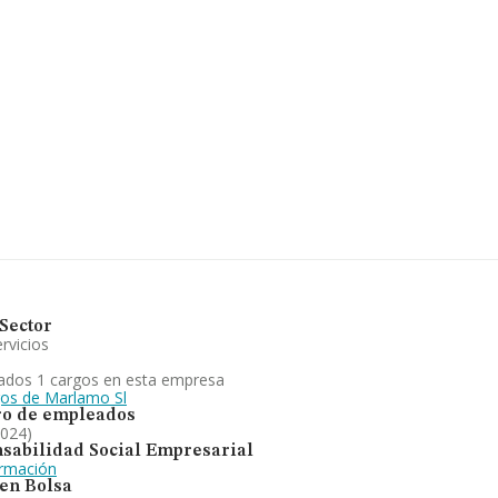
5 compañías, a nivel nacional la
 de facturación de ventas entre todas
ación de la provincia de Ciudad Real,
en el año 2024 de 4 millones de
sectorial, la media de empleados es
s propias de una empresa de
mentos relacionados con dicha
 empresa ha ganado posiciones, aunque
 España, la empresa ha retrocedido.
Sector
rvicios
ados 1 cargos en esta empresa
gos de Marlamo Sl
o de empleados
2024)
sabilidad Social Empresarial
ormación
 en Bolsa