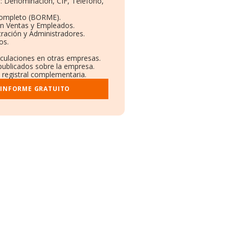
s: Denominación, CIF, Teléfono,
Completo (BORME).
ón Ventas y Empleados.
ración y Administradores.
os.
nculaciones en otras empresas.
 publicados sobre la empresa.
y registral complementaria.
 INFORME GRATUITO