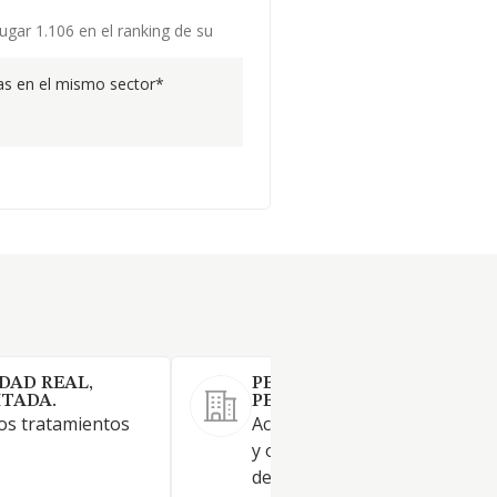
ugar 1.106 en el ranking de su
s en el mismo sector*
DAD REAL,
PELUQUERIA EL MUNDO D
ITADA.
PELO, SOCIEDAD LIMITADA
ros tratamientos
Actividades de cuidados de be
y otras actividades de tratam
de belleza. Comercio al por 