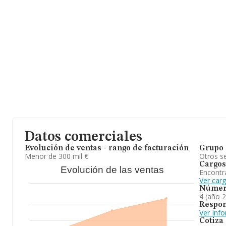
En base a la información de la que dispone INFORMA sobre 27.62
facturación asciende a 918 millones de euros y en 2024 la media
las compañías alcanza los 33 mil euros. En relación con la inform
en la base de datos INFORMA constan 153 empresas, con ventas 
euros. Para aportar ulterior información de interés en el ámbito 
de 1; la antigüedad desde la constitución es de 14 años.
Para concluir,
Marlamo S.L
está especializada en las actividade
peluqueria, así como la comercialización de productos y comple
actividad. En cuanto a la posición en el ranking de sectores, la
frente al 2023, en el ranking nacional, de todas las empresas en
Datos comerciales
Evolución de ventas - rango de facturación
Grupo 
Menor de 300 mil €
Otros se
Cargos
Evolución de las ventas
Encontr
Ver car
Númer
4 (año 
Respon
Ver Inf
Cotiza