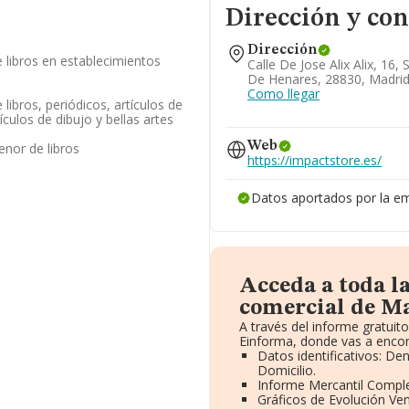
Dirección y con
Dirección
 libros en establecimientos
Calle De Jose Alix Alix, 16
De Henares, 28830, Madri
Como llegar
ibros, periódicos, artículos de
tículos de dibujo y bellas artes
Web
nor de libros
https://impactstore.es/
Datos aportados por la e
Acceda a toda l
comercial de M
A través del informe gratui
Einforma, donde vas a encon
Datos identificativos: De
Domicilio.
Informe Mercantil Compl
Gráficos de Evolución Ve