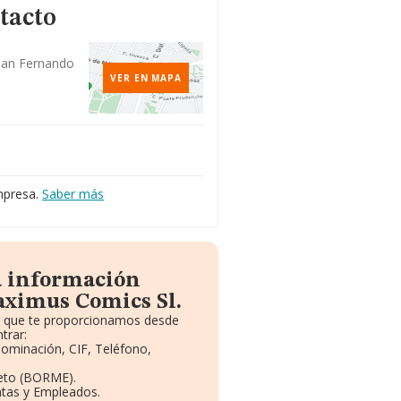
tacto
, San Fernando
d
VER EN MAPA
mpresa.
Saber más
a información
aximus Comics Sl.
to que te proporcionamos desde
trar:
nominación, CIF, Teléfono,
eto (BORME).
ntas y Empleados.