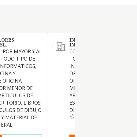
LORES
INFOGREDOS CONSUMIBLE
SL.
INFORMATICOS SL
L POR MAYOR Y AL
COMERCIO AL POR MENOR D
 TODO TIPO DE
TODO TIPO DE; CONSUMIBL
INFORMATICOS,
INFORMATICOS, EQUIPOS D
CINA Y
OFICINA Y MAQUINARIA DE
 OFICINA.
OFICINA. COMERCIO AL POR
POR MENOR DE
MENOR DE TODO TIPO DE
ARTICULOS DE
ARTICULOS DE PAPELERIA Y
CRITORIO, LIBROS
ESCRITORIO, ARTICULOS DE
ICULOS DE DIBUJO
DIBUJO Y BELLAS ARTES Y
MADRID
 Y MATERIAL DE
NERAL.