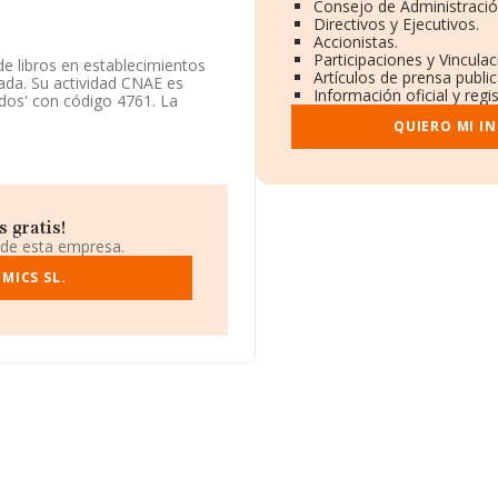
Consejo de Administració
Directivos y Ejecutivos.
Accionistas.
Participaciones y Vincula
e libros en establecimientos
Artículos de prensa publi
ada. Su actividad CNAE es
Información oficial y reg
ados' con código 4761. La
QUIERO MI I
ayo de 2003, sobre la
 compañía entra en la
es en INFORMA, ese número ha
 gratis!
ndo a los niveles de
 de esta empresa.
orial, se ha colocado en la
tán empresas como:
MICS SL.
Maideu
 Informatica S.L
; sin embargo,
air S.L
y
Verasia S.L
. En el
uientes empresas la superan en
án por debajo, se encuentran:
617 puesto en el ranking de la
 está situada en Calle De José
o De Henares, Madrid.