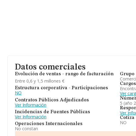
En base a la información de la que dispone INFORMA sobre 4.271
el ámbito nacional alcanza los 1.211 millones de euros y en 2024
ventas entre todas las compañías alcanza los 283 mil euros, la f
triplicado el promedio del sector. Teniendo en cuenta la informa
datos de INFORMA aparecen 1102 empresas, cuyas ventas en 20
millones de euros. Con el fin de ampliar la información relativa a
empleados es de 2. La media de antigüedad desde la constitució
Datos comerciales
Evolución de ventas - rango de facturación
Grupo 
Comerc
Entre 0,6 y 1,5 millones €
Cargos
Encontr
Estructura corporativa - Participaciones
NO
Ver car
Númer
Contratos Públicos Adjudicados
5 (año 
Ver Información
Respon
Incidencias de Fuentes Públicas
Ver Inf
Ver Información
Cotiza
NO
Operaciones Internacionales
No constan