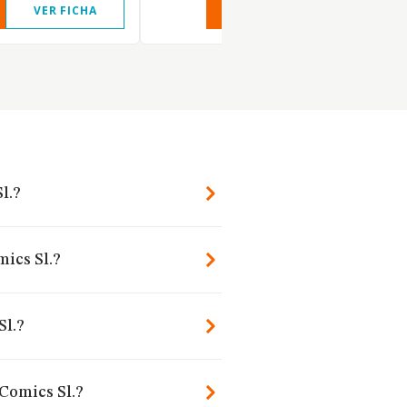
VER FICHA
VER INFORME
VER FIC
l.?
ics Sl.?
Sl.?
Comics Sl.?