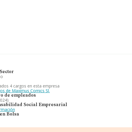
 compañías, la facturación en
 la media de facturación de
acturación de la empresa ha
ción sobre Madrid, en la base de
24 han alcanzado los 695
 las compañías, la media de
n es de 21 años.
Sector
io
ados 4 cargos en esta empresa
gos de Maximus Comics Sl.
o de empleados
2024)
sabilidad Social Empresarial
ormación
 en Bolsa