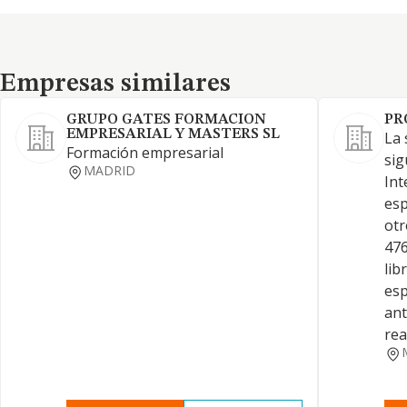
Empresas similares
Empresas similares
GRUPO GATES FORMACION
PR
EMPRESARIAL Y MASTERS SL
La 
Formación empresarial
sig
MADRID
Int
esp
otr
476
lib
esp
an
rea