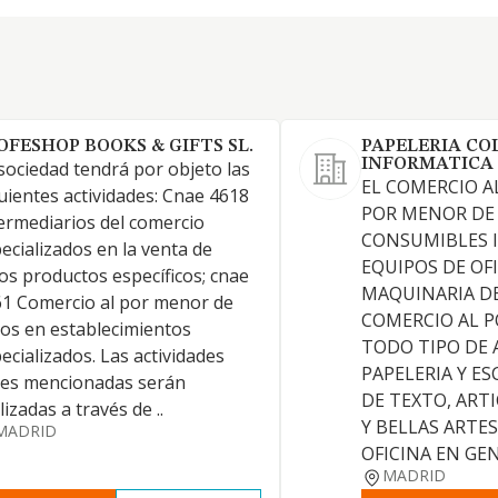
OFESHOP BOOKS & GIFTS SL.
PAPELERIA CO
INFORMATICA 
sociedad tendrá por objeto las
EL COMERCIO A
uientes actividades: Cnae 4618
POR MENOR DE
ermediarios del comercio
CONSUMIBLES 
ecializados en la venta de
EQUIPOS DE OFI
os productos específicos; cnae
MAQUINARIA DE
1 Comercio al por menor de
COMERCIO AL 
ros en establecimientos
TODO TIPO DE 
ecializados. Las actividades
PAPELERIA Y ES
tes mencionadas serán
DE TEXTO, ART
lizadas a través de ..
Y BELLAS ARTES
MADRID
OFICINA EN GE
MADRID