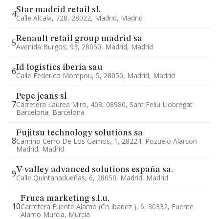
Star madrid retail sl.
4
Calle Alcala, 728, 28022, Madrid, Madrid
Renault retail group madrid sa
5
Avenida Burgos, 93, 28050, Madrid, Madrid
Id logistics iberia sau
6
Calle Federico Mompou, 5, 28050, Madrid, Madrid
Pepe jeans sl
7
Carretera Laurea Miro, 403, 08980, Sant Feliu Llobregat
Barcelona, Barcelona
Fujitsu technology solutions sa
8
Camino Cerro De Los Gamos, 1, 28224, Pozuelo Alarcon
Madrid, Madrid
V-valley advanced solutions españa sa.
9
Calle Quintanadueñas, 6, 28050, Madrid, Madrid
Fruca marketing s.l.u.
10
Carretera Fuente Alamo (cn Ibanez ), 6, 30332, Fuente
Alamo Murcia, Murcia