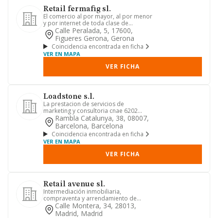
Retail fermafig sl.
El comercio al por mayor, al por menor
y por internet de toda clase de
artículos de lencería, corse...
Calle Peralada, 5, 17600,
Figueres Gerona, Gerona
Coincidencia encontrada en ficha
VER EN MAPA
VER FICHA
Loadstone s.l.
La prestacion de servicios de
marketing y consultoria cnae 6202
constitucion, participacion, invers...
Rambla Catalunya, 38, 08007,
Barcelona, Barcelona
Coincidencia encontrada en ficha
VER EN MAPA
VER FICHA
Retail avenue sl.
Intermediación inmobiliaria,
compraventa y arrendamiento de
viviendas, solares y locales;
Calle Montera, 34, 28013,
asesorami...
Madrid, Madrid