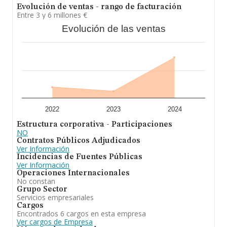
Para concluir,
Medios Activos y Aplicacion de
Evolución de ventas - rango de facturación
Servicios S.L
se dedica a ampliar a: la compra-venta de
Entre 3 y 6 millones €
vehículos, turismos, comerciales e industriales. En el
Evolución de las ventas
ranking de su sector, es decir Actividades de
contabilidad, teneduría de libros, auditoría y asesoría
fiscal, ha experimentado una subida. Se ha posicionado
mejor en el ranking nacional (de todas las empresas
presentes en el territorio) frente al 2024.
2022
2023
2024
Estructura corporativa - Participaciones
NO
Contratos Públicos Adjudicados
Ver Información
Incidencias de Fuentes Públicas
Ver Información
Operaciones Internacionales
No constan
Grupo Sector
Servicios empresariales
Cargos
Encontrados 6 cargos en esta empresa
Ver cargos de Empresa