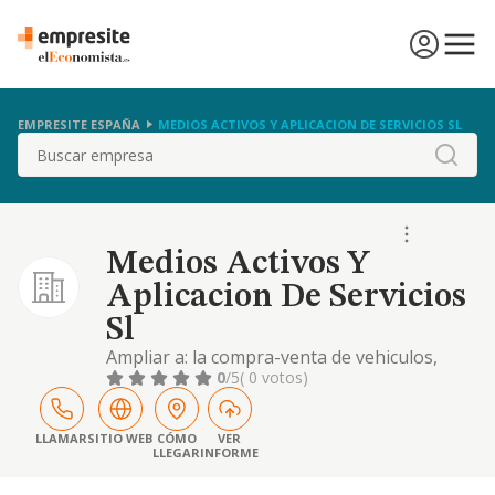
EMPRESITE ESPAÑA
MEDIOS ACTIVOS Y APLICACION DE SERVICIOS SL
Buscar
Medios Activos Y
Aplicacion De Servicios
Sl
Ampliar a: la compra-venta de vehiculos,
turismos, comerciales e industriales.
0
/5
( 0 votos)
LLAMAR
SITIO WEB
CÓMO
VER
LLEGAR
INFORME