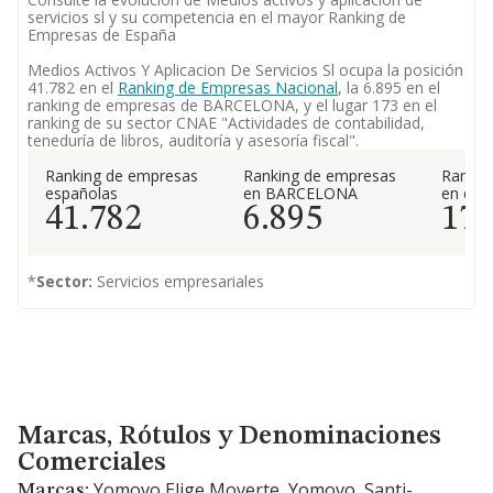
servicios sl y su competencia en el mayor Ranking de
Empresas de España
Medios Activos Y Aplicacion De Servicios Sl ocupa la posición
41.782 en el
Ranking de Empresas Nacional
, la 6.895 en el
ranking de empresas de BARCELONA, y el lugar 173 en el
ranking de su sector CNAE "Actividades de contabilidad,
teneduría de libros, auditoría y asesoría fiscal".
Ranking de empresas
Ranking de empresas
Rankin
españolas
en BARCELONA
en el 
41.782
6.895
17
*
Sector:
Servicios empresariales
Marcas, Rótulos y Denominaciones Comerciales
Marcas, Rótulos y Denominaciones
Comerciales
Yomovo Elige Moverte, Yomovo, Santi-
Marcas: