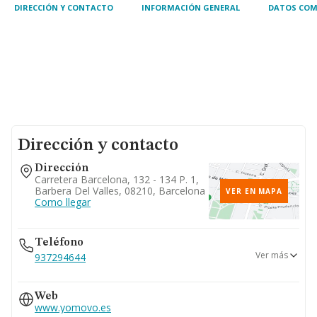
DIRECCIÓN Y CONTACTO
INFORMACIÓN GENERAL
DATOS COM
Dirección y contacto
Dirección
Carretera Barcelona, 132 - 134 P. 1,
Barbera Del Valles, 08210, Barcelona
VER EN MAPA
Como llegar
Teléfono
Ver más
937294644
931711200
Web
937181152
www.yomovo.es