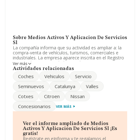
Sobre Medios Activos Y Aplicacion De Servicios
Sl
La compañía informa que su actividad es ampliar a: la
compra-venta de vehículos, turismos, comerciales e
industriales. La empresa aparece inscrita en el Registro
Mercantil como Sociedad Limitada. Su CNAE
Ver más
corresponde a 6920 con código 'Actividades de
Actividades relacionadas
contabilidad, teneduría de libros, auditoría y asesoría
Coches
Vehiculos
Servicio
fiscal'. No realiza actividad de importación y/o
exportación.
Seminuevos
Catalunya
Valles
Dentro del ranking de empresas elaborado por
Cotxes
Citroen
Nissan
INFORMA, atendiendo a los niveles de facturación de la
sociedad, se destaca que: en 2025, la empresa ha
Concesionarios
VER MÁS
ganado 13 posiciones en el ranking sectorial, pasando
del 186 al 173. Éstas son algunas de las empresas que
la superan en el ranking de sectores:
Europa
University Education Group S.L
y
Bejo Ventures S.L
;
Ver el informe ampliado de Medios
por debajo de la compañía, están empresas como:
Activos Y Aplicacion De Servicios Sl ¡Es
Unidad Asesoría y Gestión S.L
y
Fresenius Kabi
gratis!
Grupo España S.L
. Se ha posicionado mejor en el
Regístrate en eInforma y te regalamos el