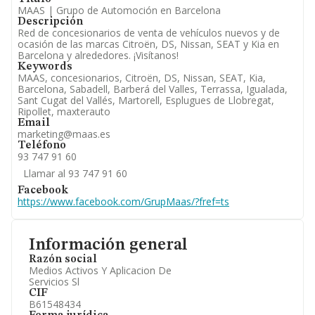
MAAS | Grupo de Automoción en Barcelona
Descripción
Red de concesionarios de venta de vehículos nuevos y de
ocasión de las marcas Citroën, DS, Nissan, SEAT y Kia en
Barcelona y alrededores. ¡Visítanos!
Keywords
MAAS, concesionarios, Citroën, DS, Nissan, SEAT, Kia,
Barcelona, Sabadell, Barberá del Valles, Terrassa, Igualada,
Sant Cugat del Vallés, Martorell, Esplugues de Llobregat,
Ripollet, maxterauto
Email
marketing@maas.es
Teléfono
93 747 91 60
Llamar al 93 747 91 60
Facebook
https://www.facebook.com/GrupMaas/?fref=ts
Información general
Razón social
Medios Activos Y Aplicacion De
Servicios Sl
CIF
B61548434