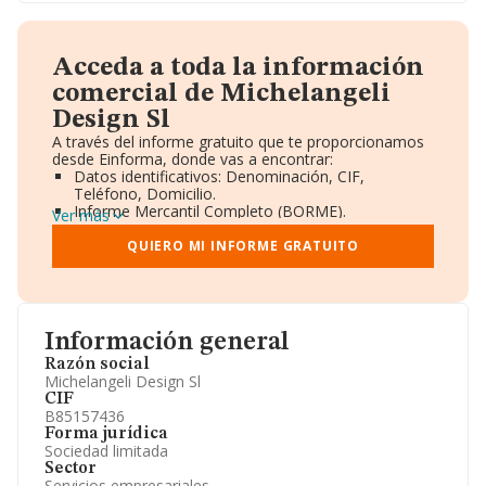
Acceda a toda la información
comercial de Michelangeli
Design Sl
A través del informe gratuito que te proporcionamos
desde Einforma, donde vas a encontrar:
Datos identificativos: Denominación, CIF,
Teléfono, Domicilio.
Informe Mercantil Completo (BORME).
Ver más
Gráficos de Evolución Ventas y Empleados.
Consejo de Administración y Administradores.
QUIERO MI INFORME GRATUITO
Directivos y Ejecutivos.
Accionistas.
Participaciones y Vinculaciones en otras empresas.
Artículos de prensa publicados sobre la empresa.
Información oficial y registral complementaria.
Información general
Razón social
Michelangeli Design Sl
CIF
B85157436
Forma jurídica
Sociedad limitada
Sector
Servicios empresariales