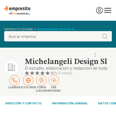
EMPRESITE ESPAÑA
MICHELANGELI DESIGN SL
Buscar
Michelangeli Design Sl
El estudio, elaboracion y redaccion de toda
clase de proyectos tecnicos en materia de
0
/5
( 0 votos)
diseno de mobiliario, moda y complementos,
obras
LLAMAR
SITIO WEB
CÓMO
VER
LLEGAR
INFORME
DIRECCIÓN Y CONTACTO
INFORMACIÓN GENERAL
DATOS COM