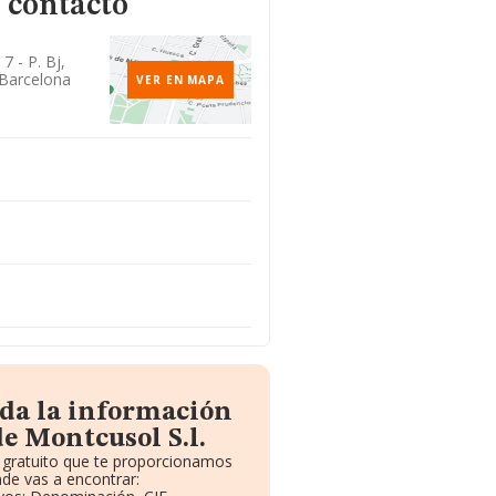
 contacto
 7 - P. Bj,
 Barcelona
VER EN MAPA
oda la información
e Montcusol S.l.
e gratuito que te proporcionamos
de vas a encontrar: