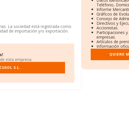
Datos identificat
Teléfono, Domicil
Informe Mercant
Gráficos de Evol
Consejo de Admin
Directivos y Ejecu
arias. La sociedad está registrada como
Accionistas.
vidad de importación y/o exportación.
Participaciones y
empresas.
l B62575709, tiene su domicilio social
Artículos de pren
ers, en Barcelona, Cataluña.
Información ofici
.991 empresas, en el ámbito nacional la
QUIERO M
s!
ma que el promedio de la facturación
 de esta empresa.
adicional de interés, la antigüedad
n 1.
USOL S.L.