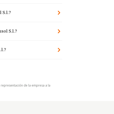
 S.l.?
sol S.l.?
l.?
u representación de la empresa a la