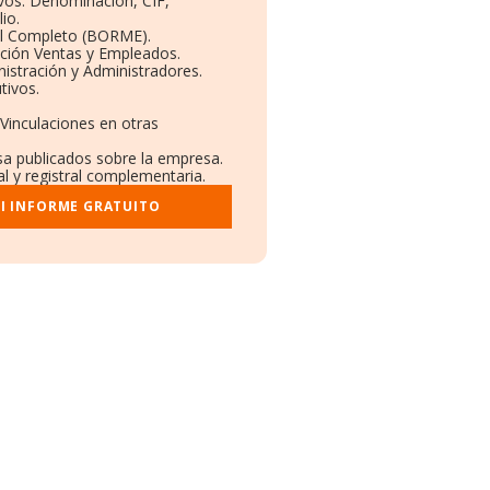
ivos: Denominación, CIF,
io.
il Completo (BORME).
ución Ventas y Empleados.
istración y Administradores.
tivos.
 Vinculaciones en otras
sa publicados sobre la empresa.
al y registral complementaria.
I INFORME GRATUITO