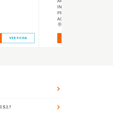
ARRENDAMIENTO DE BIENE
INMUEBLES POR CUENTA
PROPIA. LA ACTIVIDAD DE
AGENTE INMOBILIARIO...
BARCELONA
VER FICHA
VER INFORME
VER FIC
 S.l.?