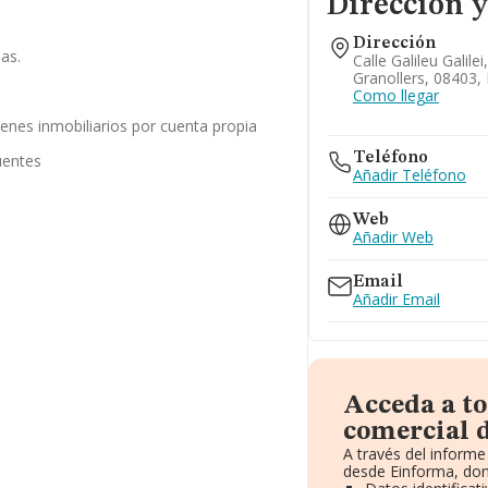
Dirección y
Dirección
ias.
Calle Galileu Galilei,
Granollers, 08403,
Como llegar
enes inmobiliarios por cuenta propia
Teléfono
uentes
Añadir Teléfono
Web
Añadir Web
Email
Añadir Email
Acceda a t
comercial d
A través del inform
desde Einforma, don