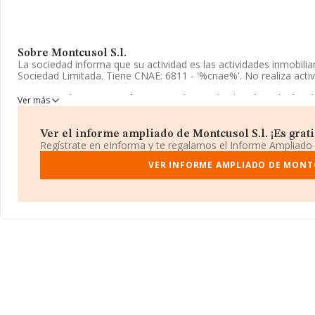
Sobre Montcusol S.l.
La sociedad informa que su actividad es las actividades inmobili
Sociedad Limitada. Tiene CNAE: 6811 - '%cnae%'. No realiza acti
La compañía
Montcusol S.L
, con número de identificación fisca
Ver más
establecido en Calle Galileu Galilei núm. 7 P. Bj, (08403), Granoll
En relación con el sector y disponiendo de los datos de hasta 67
Ver el informe ampliado de Montcusol S.l. ¡Es grati
facturación alcanza la cifra de 7.139 millones de euros y se esti
Regístrate en eInforma y te regalamos el Informe Ampliado
entre todas las empresas es de 105 mil euros. Como información 
desde la constitución es de 13 años. Los empleados de media so
VER INFORME AMPLIADO DE MONTC