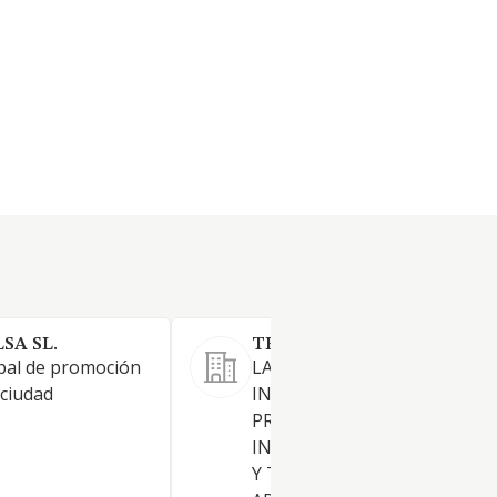
SA SL.
TEOFILO ASESORES SL
pal de promoción
LA COMPRAVENTA DE BIENE
 ciudad
INMUEBLES POR CUENTA
PROPIA.LA PROMOCION
INMOBILIARIA DE EDIFICACI
Y TERRENOS. EL