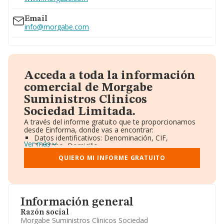
636...
Ver teléfono 636...
Email
info@morgabe.com
Acceda a toda la información
comercial de Morgabe
Suministros Clinicos
Sociedad Limitada.
A través del informe gratuito que te proporcionamos
desde Einforma, donde vas a encontrar:
Datos identificativos: Denominación, CIF,
Ver más
Teléfono, Domicilio.
Informe Mercantil Completo (BORME).
QUIERO MI INFORME GRATUITO
Gráficos de Evolución Ventas y Empleados.
Consejo de Administración y Administradores.
Directivos y Ejecutivos.
Accionistas.
Participaciones y Vinculaciones en otras empresas.
Información general
Artículos de prensa publicados sobre la empresa.
Información oficial y registral complementaria.
Razón social
Morgabe Suministros Clinicos Sociedad