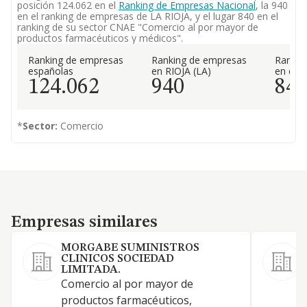
posición 124.062 en el
Ranking de Empresas Nacional
, la 940
en el ranking de empresas de LA RIOJA, y el lugar 840 en el
ranking de su sector CNAE "Comercio al por mayor de
productos farmacéuticos y médicos".
Ranking de empresas
Ranking de empresas
Rankin
españolas
en RIOJA (LA)
en el 
124.062
940
84
*
Sector:
Comercio
Empresas similares
Empresas similares
MORGABE SUMINISTROS
CLINICOS SOCIEDAD
R
LIMITADA.
C
Comercio al por mayor de
p
productos farmacéuticos,