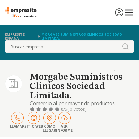
EMPRESITE
MORGABE SUMINISTROS CLINICOS SOCIEDAD
ESPAÑA
LIMITADA.
Buscar
Morgabe Suministros
Clinicos Sociedad
Limitada.
Comercio al por mayor de productos
farmacéuticos, mobiliaria e instrumental
0
/5
( 0 votos)
médico
LLAMAR
SITIO WEB
CÓMO
VER
LLEGAR
INFORME