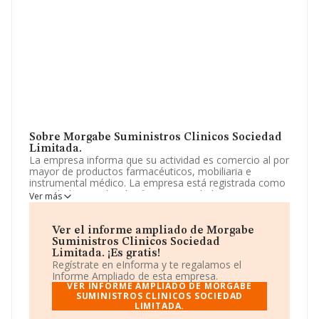
Sobre Morgabe Suministros Clinicos Sociedad
Limitada.
La empresa informa que su actividad es comercio al por
mayor de productos farmacéuticos, mobiliaria e
instrumental médico. La empresa está registrada como
Sociedad Limitada. Clasifica su actividad CNAE como
Ver más
'Comercio al por mayor de productos farmacéuticos',
código 4646. La sociedad es importadora.
Ver el informe ampliado de Morgabe
Acerca de la información disponible en INFORMA sobre
Suministros Clinicos Sociedad
los distintos rankings: la empresa ha retrocedido 141
Limitada. ¡Es gratis!
puestos en el ranking sectorial, pasando del 696 al 837.
Regístrate en eInforma y te regalamos el
Tienen mejor posición las siguientes empresas del
Informe Ampliado de esta empresa.
sector:
Science & Solutions S.L
y
Extrefarma S.L
;
VER INFORME AMPLIADO DE MORGABE
algunas de las empresas españolas que están por
SUMINISTROS CLINICOS SOCIEDAD
LIMITADA.
debajo son
Medat Diagnosis S.L
y
Atika Pharma,