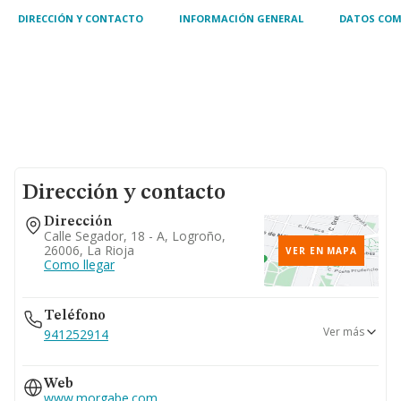
DIRECCIÓN Y CONTACTO
INFORMACIÓN GENERAL
DATOS COM
Dirección y contacto
Dirección
Calle Segador, 18 - A, Logroño,
26006, La Rioja
VER EN MAPA
Como llegar
Teléfono
Ver más
941252914
639...
Web
Ver teléfono 639...
www.morgabe.com