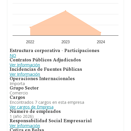
información relativa al ámbito de la empresa, la media
de empleados de las empresas es de 9. La antigüedad
desde la constitución es de 18 años.
En definitiva,
Morgabe Suministros Clinicos
Sociedad Limitada
se emplea en comercio al por
mayor de productos farmacéuticos, mobiliaria e
instrumental médico. Se ha posicionado más abajo en
el ranking de provincia frente al 2024.
2022
2023
2024
Estructura corporativa - Participaciones
NO
Contratos Públicos Adjudicados
Ver Información
Incidencias de Fuentes Públicas
Ver Información
Operaciones Internacionales
Importa
Grupo Sector
Comercio
Cargos
Encontrados 7 cargos en esta empresa
Ver cargos de Empresa
Número de empleados
1 (año 2026)
Responsabilidad Social Empresarial
Ver Información
Cotiza en Bolsa