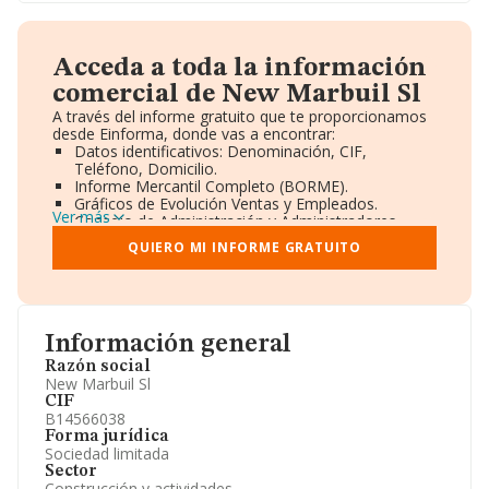
Acceda a toda la información
comercial de New Marbuil Sl
A través del informe gratuito que te proporcionamos
desde Einforma, donde vas a encontrar:
Datos identificativos: Denominación, CIF,
Teléfono, Domicilio.
Informe Mercantil Completo (BORME).
Gráficos de Evolución Ventas y Empleados.
Ver más
Consejo de Administración y Administradores.
Directivos y Ejecutivos.
QUIERO MI INFORME GRATUITO
Accionistas.
Participaciones y Vinculaciones en otras empresas.
Artículos de prensa publicados sobre la empresa.
Información oficial y registral complementaria.
Información general
Razón social
New Marbuil Sl
CIF
B14566038
Forma jurídica
Sociedad limitada
Sector
Construcción y actividades