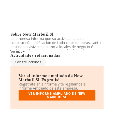
Sobre New Marbuil Sl
La empresa informa que su actividad es a) la
construcción, edificación de toda clase de obras, tanto
destinadas avivienda como a locales de negocio ó
cocheras, libres o de protección oficial, la adquisición,
Ver más
promoción y adquisición por compraventa ó permuta de
Actividades relacionadas
toda clase de bienes inmuebles, y la enajenación, por
Construcciones
cualquier título de los. La empresa es una Sociedad
Limitada. Su actividad CNAE es 'Alquiler de bienes
inmobiliarios por cuenta propia' con código 6820. La
empresa no tiene actividad en mercados exteriores.
Ver el informe ampliado de New
Marbuil Sl ¡Es gratis!
La sociedad española
New Marbuil S.L
, con número de
Regístrate en eInforma y te regalamos el
identificación fiscal B14566038, se encuentra en Calle
Informe Ampliado de esta empresa.
Gongora núm. 10 2, (14008), en el municipio de
VER INFORME AMPLIADO DE NEW
Córdoba, Andalucía.
MARBUIL SL
En relación con el sector y disponiendo de los datos de
hasta 132.555 empresas, la facturación en el ámbito
nacional alcanza los 22.737 millones de euros y se