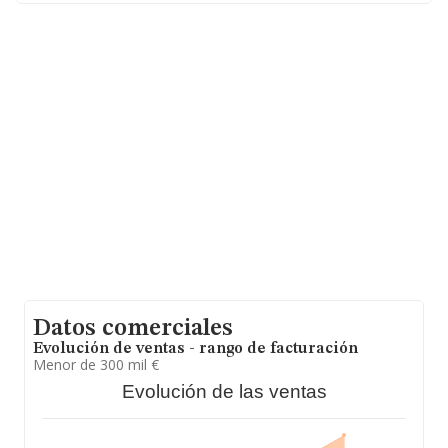
calcula un promedio de facturación de 171 mil euros
entre todas las compañías. Teniendo en cuenta la
información sobre Córdoba, en la base de datos
INFORMA constan 1113 empresas, cuyas ventas en
2024 han alcanzado los 66 millones de euros. Por
último, con el fin de ampliar la información relativa al
ámbito de la empresa, la antigüedad alcanza los 24
años desde la constitución. Los empleados de media
son 1.
Datos comerciales
Evolución de ventas - rango de facturación
Menor de 300 mil €
Evolución de las ventas