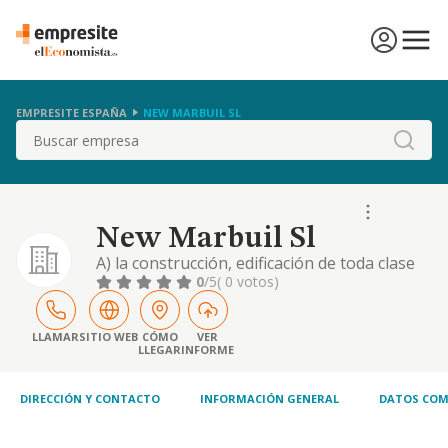
EMPRESITE ESPAÑA
NEW MARBUIL SL
Buscar
New Marbuil Sl
A) la construcción, edificación de toda clase
de obras, tanto destinadas avivienda como a
0
/5
( 0 votos)
locales de negocio ó cocheras, libres o de
protección oficial, la adquisición, promoción
y adquisición por compraventa ó permuta de
LLAMAR
SITIO WEB
CÓMO
VER
LLEGAR
INFORME
toda clase de bienes inmuebles, y la
enajenación, por cualquier título de los.
DIRECCIÓN Y CONTACTO
INFORMACIÓN GENERAL
DATOS COM