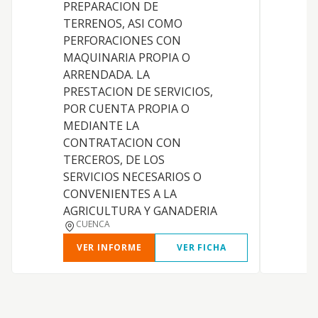
PREPARACION DE
c
TERRENOS, ASI COMO
m
PERFORACIONES CON
a
MAQUINARIA PROPIA O
s
ARRENDADA. LA
m
PRESTACION DE SERVICIOS,
t
POR CUENTA PROPIA O
n
MEDIANTE LA
l
CONTRATACION CON
TERCEROS, DE LOS
SERVICIOS NECESARIOS O
CONVENIENTES A LA
AGRICULTURA Y GANADERIA
CUENCA
VER INFORME
VER FICHA