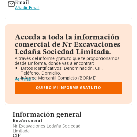
Email
Añadir Email
Acceda a toda la información
comercial de Nr Excavaciones
Ledaña Sociedad Limitada.
A través del informe gratuito que te proporcionamos
desde Einforma, donde vas a encontrar:
Datos identificativos: Denominación, CIF,
Teléfono, Domicilio.
Informe Mercantil Completo (BORME).
Ver más
Gráficos de Evolución Ventas y Empleados.
Consejo de Administración y Administradores.
QUIERO MI INFORME GRATUITO
Directivos y Ejecutivos.
Accionistas.
Participaciones y Vinculaciones en otras empresas.
Artículos de prensa publicados sobre la empresa.
Información oficial y registral complementaria.
Información general
Razón social
Nr Excavaciones Ledaña Sociedad
Limitada.
CIF