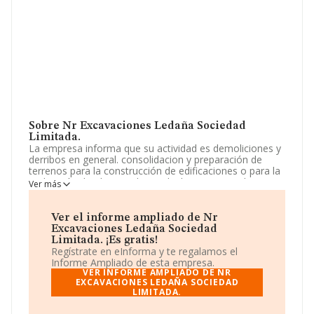
Sobre Nr Excavaciones Ledaña Sociedad
Limitada.
La empresa informa que su actividad es demoliciones y
derribos en general. consolidacion y preparación de
terrenos para la construcción de edificaciones o para la
realización de obras civiles, incluidos sistemas de
Ver más
agotamiento y dragados. La empresa es una Sociedad
Limitada. Clasifica su actividad CNAE como
'Demolición', código 4311. La empresa no tiene
Ver el informe ampliado de Nr
actividad en mercados exteriores.
Excavaciones Ledaña Sociedad
Limitada. ¡Es gratis!
Ha tenido el mismo número de profesionales y según
Regístrate en eInforma y te regalamos el
las cifras existentes en la base de datos de INFORMA, el
Informe Ampliado de esta empresa.
número de empleados ha estado por encima de la
VER INFORME AMPLIADO DE NR
media de sector.
EXCAVACIONES LEDAÑA SOCIEDAD
LIMITADA.
Acerca de la información disponible en INFORMA sobre