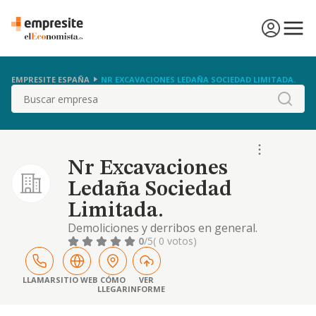
EMPRESITE ESPAÑA
NR EXCAVACIONES LEDAÑA SOCIEDAD LIMITADA.
Buscar
Nr Excavaciones
Ledaña Sociedad
Limitada.
Demoliciones y derribos en general.
consolidacion y preparacion de terrenos
0
/5
( 0 votos)
para la construccion de edificaciones o para
la realizacion de obras civiles, incluidos
sistemas de agotamiento y dragados
LLAMAR
SITIO WEB
CÓMO
VER
LLEGAR
INFORME