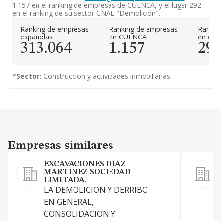
1.157 en el ranking de empresas de CUENCA, y el lugar 292
en el ranking de su sector CNAE "Demolición".
Ranking de empresas
Ranking de empresas
Rankin
españolas
en CUENCA
en el 
313.064
1.157
29
*
Sector:
Construcción y actividades inmobiliarias
Empresas similares
Empresas similares
EXCAVACIONES DIAZ
MARTINEZ SOCIEDAD
LIMITADA.
LA DEMOLICION Y DERRIBO
L
EN GENERAL,
g
CONSOLIDACION Y
p