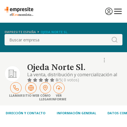
EMPRESITE ESPAÑA
OJEDA NORTE SL.
Buscar
Ojeda Norte Sl.
La venta, distribución y comercialización al
por menor y al por mayor de toda clase de
0
/5
( 0 votos)
pintura, barnices, complementos químicos,
útiles, herramientas y máquinas para su
aplicación así como los servicios
LLAMAR
SITIO WEB
CÓMO
VER
LLEGAR
INFORME
relacionados con dicha actividad
DIRECCIÓN Y CONTACTO
INFORMACIÓN GENERAL
DATOS COM