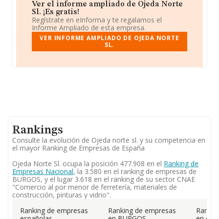
Ver el informe ampliado de Ojeda Norte
Sl. ¡Es gratis!
Regístrate en eInforma y te regalamos el
Informe Ampliado de esta empresa.
VER INFORME AMPLIADO DE OJEDA NORTE
SL.
Rankings
Consulte la evolución de Ojeda norte sl. y su competencia en
el mayor Ranking de Empresas de España
Ojeda Norte Sl. ocupa la posición 477.908 en el
Ranking de
Empresas Nacional
, la 3.580 en el ranking de empresas de
BURGOS, y el lugar 3.618 en el ranking de su sector CNAE
"Comercio al por menor de ferretería, materiales de
construcción, pinturas y vidrio".
Ranking de empresas
Ranking de empresas
Rankin
españolas
en BURGOS
en el 