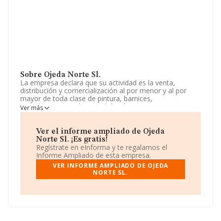
Sobre Ojeda Norte Sl.
La empresa declara que su actividad es la venta,
distribución y comercialización al por menor y al por
mayor de toda clase de pintura, barnices,
complementos químicos, útiles, herramientas y
Ver más
máquinas para su aplicación así como los servicios
relacionados con dicha actividad. La sociedad está
inscrita en el Registro Mercantil como Sociedad
Ver el informe ampliado de Ojeda
Limitada. Su CNAE corresponde a 4752 con código
Norte Sl. ¡Es gratis!
'Comercio al por menor de ferretería, pintura y vidrio en
Regístrate en eInforma y te regalamos el
establecimientos especializados'. La sociedad no tiene
Informe Ampliado de esta empresa.
actividad en mercados exteriores.
VER INFORME AMPLIADO DE OJEDA
NORTE SL.
El número de empleados ha crecido un
92.233.720.368.547.760% y atendiendo a los datos
disponibles en INFORMA, el número de empleados de la
compañía ha estado por debajo de la media de sector.
Acerca de la información en los distintos rankings: en