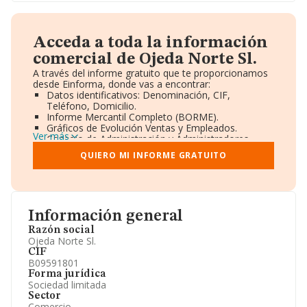
Acceda a toda la información
comercial de Ojeda Norte Sl.
A través del informe gratuito que te proporcionamos
desde Einforma, donde vas a encontrar:
Datos identificativos: Denominación, CIF,
Teléfono, Domicilio.
Informe Mercantil Completo (BORME).
Gráficos de Evolución Ventas y Empleados.
Ver más
Consejo de Administración y Administradores.
Directivos y Ejecutivos.
QUIERO MI INFORME GRATUITO
Accionistas.
Participaciones y Vinculaciones en otras empresas.
Artículos de prensa publicados sobre la empresa.
Información oficial y registral complementaria.
Información general
Razón social
Ojeda Norte Sl.
CIF
B09591801
Forma jurídica
Sociedad limitada
Sector
Comercio