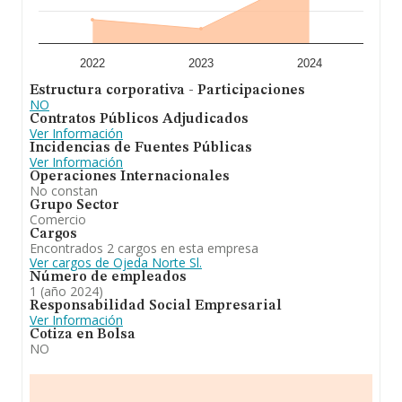
En definitiva,
Ojeda Norte S.L
está especializada en la
venta, distribución y comercialización al por menor y al
por mayor de toda clase de pintura, barnices,
complementos químicos, útiles, herramientas y
máquinas para su aplicación así como los servicios
2022
2023
2024
relacionados con dicha actividad. En el ranking de
Estructura corporativa - Participaciones
provincia, la compañía ha experimentado una subida.
NO
Contratos Públicos Adjudicados
Ver Información
Incidencias de Fuentes Públicas
Ver Información
Operaciones Internacionales
No constan
Grupo Sector
Comercio
Cargos
Encontrados 2 cargos en esta empresa
Ver cargos de Ojeda Norte Sl.
Número de empleados
1 (año 2024)
Responsabilidad Social Empresarial
Ver Información
Cotiza en Bolsa
NO