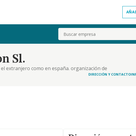
AÑA
Buscar
n Sl.
el extranjero como en españa. organización de
omo para empresas. prestación de servicios de
DIRECCIÓN Y CONTACTO
IN
n a profesores en el ámbito de la educación,..