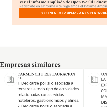
Ver el informe ampliado de Open World Education
Regístrate en eInforma y te regalamos el Informe Ampl
VER INFORME AMPLIADO DE OPEN WORL
Empresas similares
Empresas similares
CARMENCHU RESTAURACION
UN
SL.
LA
1. Dedicarse por sí o asociada a
EX
terceros a todo tipo de actividades
CO
relacionadas con servicios
MA
hoteleros, gastronómicos y afines.
DI
2. Dedicarse porsí o asociada a