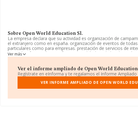
Sobre Open World Education Sl.
La empresa declara que su actividad es organización de campam
el extranjero como en españa. organización de eventos de todas 
particulares como para empresas. prestación de servicios de inte
asesoría y formación a profesores en el ámbito de la educación,
Ver más
Sociedad Limitada. Clasifica su actividad CNAE como 'Campings 
caravanas', código 5530. No realiza actividad de importación y/o
Ver el informe ampliado de Open World Education Sl
La empresa
Open World Education S.L
, B86689676, se encuent
Regístrate en eInforma y te regalamos el Informe Ampliado
15 Piso 1 Dr, (28001), Madrid, Madrid.
VER INFORME AMPLIADO DE OPEN WORLD EDU
Con los datos a disposición de INFORMA sobre 2.153 empresas pe
nivel nacional la facturación asciende a 1.012 millones de euros 
de la facturación entre todas las empresas es de 470 mil euros. E
información de la provincia de Madrid, en la base de datos de
empresas, cuyas ventas han alcanzado los 33 millones de euros. C
información relativa a las compañías, la media de antigüedad des
años. La media de empleados es de 5.