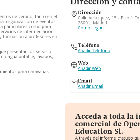
Dirección y cont
Dirección
tos de verano, tanto en el
Calle Velazquez, 15 - Piso 1 Dr
a. organización de eventos
28001, Madrid
ra particulares como para
Como llegar
ervicios de intermediación
 y formación a profesores en
..
Teléfono
Añadir Teléfono
ue presentan los servicio
mo agua potable, lavabos,
Web
Añadir Web
amientos para caravanas
Email
Añadir Email
Acceda a toda la
comercial de Ope
Education Sl.
A través del informe gratuito 