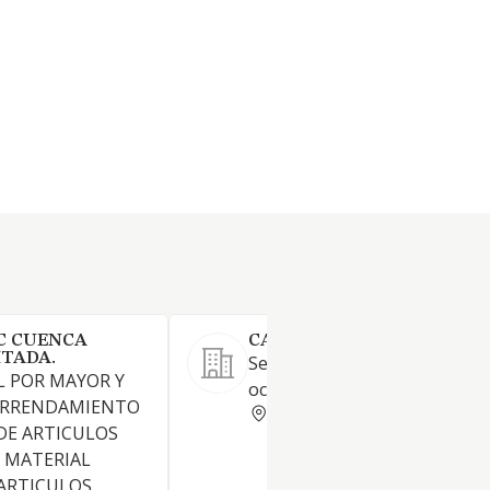
C CUENCA
CAMPING MONTE HOLIDAY
ITADA.
Servicio de camping y centro 
L POR MAYOR Y
ocio y culturismo
ARRENDAMIENTO
MADRID
DE ARTICULOS
 MATERIAL
ARTICULOS