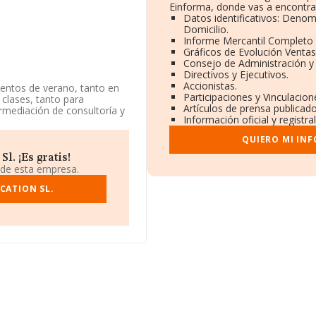
Einforma, donde vas a encontra
Datos identificativos: Denom
Domicilio.
Informe Mercantil Completo
Gráficos de Evolución Venta
Consejo de Administración y
Directivos y Ejecutivos.
Accionistas.
entos de verano, tanto en
Participaciones y Vinculacio
clases, tanto para
Artículos de prensa publicad
rmediación de consultoría y
Información oficial y registr
. La empresa es una
y aparcamientos para
QUIERO MI IN
 exportación.
. ¡Es gratis!
ra en Calle Velazquez núm.
 de esta empresa.
CATION SL.
rtenecientes al sector, a
y se estima que el promedio
n relación con la
 INFORMA aparecen 180
on el fin de ampliar la
de la constitución es de 20