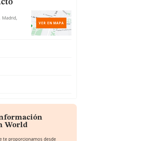
acto
, Madrid,
VER EN MAPA
 información
n World
que te proporcionamos desde