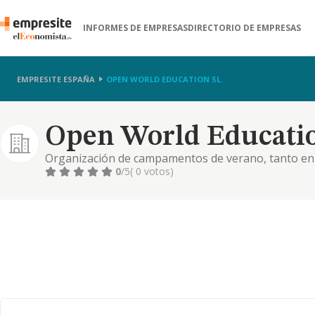
INFORMES DE EMPRESAS
DIRECTORIO DE EMPRESAS
EMPRESITE ESPAÑA
OPEN WORLD EDUCATION SL.
Open World Educatio
Organización de campamentos de verano, tanto en 
eventos de todas clases, tanto para particulares c
0
/5
( 0 votos)
intermediación de consultoría y asesoría y formació