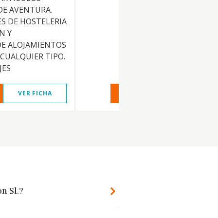
DE AVENTURA.
ES DE HOSTELERIA
N Y
DE ALOJAMIENTOS
 CUALQUIER TIPO.
JES
VER FICHA
VER INFORME
VER FIC
n Sl.?