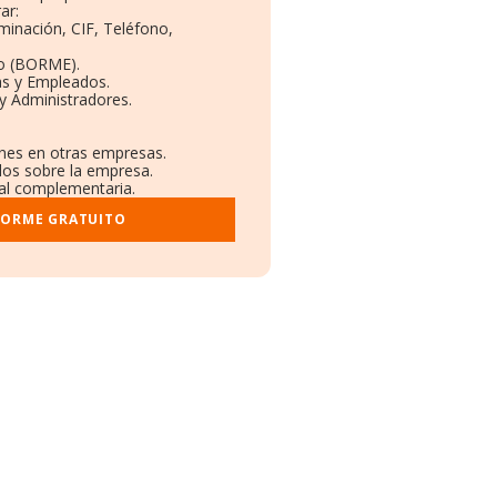
ar:
minación, CIF, Teléfono,
to (BORME).
as y Empleados.
y Administradores.
ones en otras empresas.
dos sobre la empresa.
tral complementaria.
FORME GRATUITO