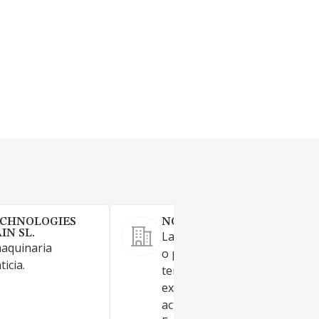
ECHNOLOGIES
NOVUSFILL IBERICA SL.
IN SL.
La realización por cuenta pro
maquinaria
o por cuenta ajena, tanto en
ticia.
territorio nacional como en e
extranjero, de las siguientes
actividades: Actividad Principal