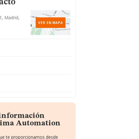
acto
,1, Madrid,
VER EN MAPA
 información
tima Automation
 que te proporcionamos desde