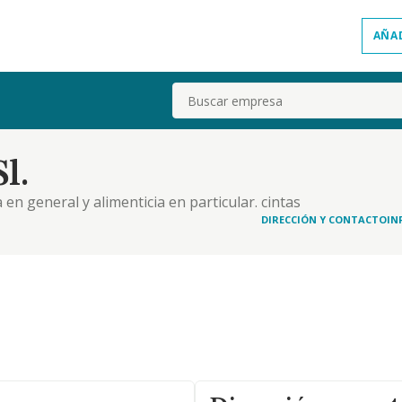
AÑA
Buscar
l.
en general y alimenticia en particular. cintas
ricación de muebles en metal, para industria y
DIRECCIÓN Y CONTACTO
IN
ión, manipulación, reparación, mantenimiento..