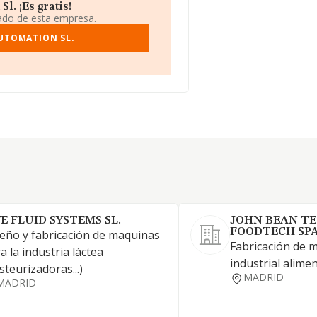
. ¡Es gratis!
iado de esta empresa.
UTOMATION SL.
VE FLUID SYSTEMS SL.
JOHN BEAN T
FOODTECH SPA
eño y fabricación de maquinas
Fabricación de 
a la industria láctea
industrial alimen
steurizadoras...)
MADRID
MADRID