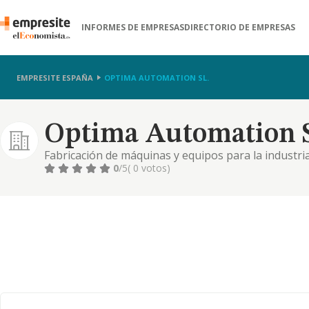
INFORMES DE EMPRESAS
DIRECTORIO DE EMPRESAS
EMPRESITE ESPAÑA
OPTIMA AUTOMATION SL.
Optima Automation S
Fabricación de máquinas y equipos para la industria 
transportadoras, envasadoras, lavadoras, etc. - fab
0
/5
( 0 votos)
comercio. - la abricación, transformación, elaborac