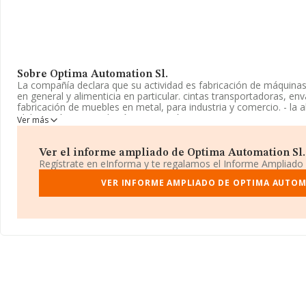
Sobre Optima Automation Sl.
La compañía declara que su actividad es fabricación de máquinas 
en general y alimenticia en particular. cintas transportadoras, env
fabricación de muebles en metal, para industria y comercio. - la 
elaboración, manipulación, reparación, mantenimiento. La empres
Ver más
Registro Mercantil como Sociedad Limitada. Clasifica su activid
maquinaria para la industria de la alimentación, bebidas y tabaco
no tiene actividad en mercados exteriores.
Ver el informe ampliado de Optima Automation Sl. ¡
Regístrate en eInforma y te regalamos el Informe Ampliado
La compañía
Optima Automation S.L
, con número de identific
encuentra en Calle Miguel Yuste núm. 29 Plt 1,1, (28037), Madrid,
VER INFORME AMPLIADO DE OPTIMA AUTOM
En base a la información de la que dispone INFORMA sobre 1.027
la facturación asciende a 1.891 millones de euros y se estima qu
facturación entre todas las empresas es de 1 millón de euros. En
de la provincia de Madrid, en la base de datos INFORMA consta
han alcanzado los 147 millones de euros. Finalmente, para comple
antigüedad alcanza los 23 años desde la constitución. La media 
empresas es de 10.