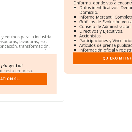
Einforma, donde vas a encontr
Datos identificativos: Deno
Domicilio.
Informe Mercantil Comple
Gráficos de Evolución Vent
Consejo de Administración 
Directivos y Ejecutivos.
Accionistas.
y equipos para la industria
Participaciones y Vinculaci
asadoras, lavadoras, etc. -
Artículos de prensa publica
abricación, transformación,
Información oficial y regis
a aparece inscrita en el
ad CNAE como 'Fabricación de
QUIERO MI IN
', código 2893. La sociedad
Es gratis!
 de esta empresa.
ación fiscal B56500903, se
 Madrid.
ATION SL.
 compañías, a nivel nacional
e el promedio de la
 relación con la información
n 86 empresas, cuyas ventas
tar los datos de sector la
de empleados de las