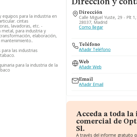
Dirección y cont
Dirección
 equipos para la industria en
Calle Miguel Yuste, 29 - Plt 1
rticular. cintas
28037, Madrid
ras, lavadoras, etc. -
Como llegar
 metal, para industria y
 transformación, elaboración,
, mantenimiento..
Teléfono
Añadir Teléfono
para las industrias
 tabaco.
Web
inaria para la industria de la
Añadir Web
abaco
Email
Añadir Email
Acceda a toda la
comercial de Op
Sl.
A través del informe gratuito