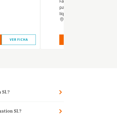
Fabricación de equipos de pr
para líneas de producción de
líquidos y similares, etc
MADRID
VER FICHA
VER INFORME
VER FIC
 Sl.?
ation Sl.?