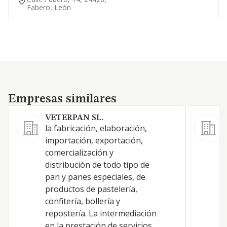
Fabero, León
Empresas similares
Empresas similares
VETERPAN SL.
la fabricación, elaboración,
importación, exportación,
comercialización y
P
distribución de todo tipo de
pan y panes especiales, de
B
productos de pastelería,
confitería, bollería y
repostería. La intermediación
en la prestación de servicios