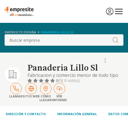
EMPRESITE ESPAÑA
PANADERIA LILLO SL
Buscar
Panaderia Lillo Sl
Fabricacion y comercio menor de todo tipo
de pan panes especiales, productos de
0
/5
( 0 votos)
pasteleria, bolleria y reposteria.
LLAMAR
SITIO WEB
CÓMO
VER
LLEGAR
INFORME
DIRECCIÓN Y CONTACTO
INFORMACIÓN GENERAL
DATOS COM