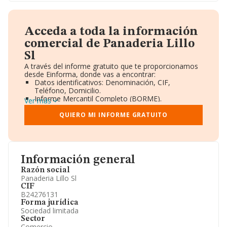
Acceda a toda la información
comercial de Panaderia Lillo
Sl
A través del informe gratuito que te proporcionamos
desde Einforma, donde vas a encontrar:
Datos identificativos: Denominación, CIF,
Teléfono, Domicilio.
Informe Mercantil Completo (BORME).
Ver más
Gráficos de Evolución Ventas y Empleados.
Consejo de Administración y Administradores.
QUIERO MI INFORME GRATUITO
Directivos y Ejecutivos.
Accionistas.
Participaciones y Vinculaciones en otras empresas.
Artículos de prensa publicados sobre la empresa.
Información oficial y registral complementaria.
Información general
Razón social
Panaderia Lillo Sl
CIF
B24276131
Forma jurídica
Sociedad limitada
Sector
Comercio