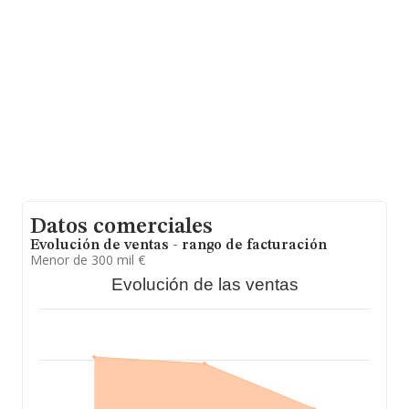
León), en la base de datos de INFORMA aparecen 53
empresas, cuyas ventas en 2024 han alcanzado los 5
millones de euros. Con el fin de ampliar la información
relativa a las compañías, la media de empleados es de
3; la antigüedad alcanza los 16 años desde la
constitución.
Datos comerciales
Evolución de ventas - rango de facturación
Menor de 300 mil €
Evolución de las ventas