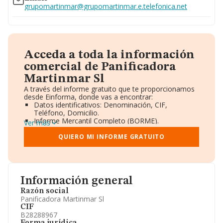
grupomartinmar@grupomartinmar.e.telefonica.net
Acceda a toda la información
comercial de Panificadora
Martinmar Sl
A través del informe gratuito que te proporcionamos
desde Einforma, donde vas a encontrar:
Datos identificativos: Denominación, CIF,
Teléfono, Domicilio.
Informe Mercantil Completo (BORME).
Ver más
Gráficos de Evolución Ventas y Empleados.
Consejo de Administración y Administradores.
QUIERO MI INFORME GRATUITO
Directivos y Ejecutivos.
Accionistas.
Participaciones y Vinculaciones en otras empresas.
Artículos de prensa publicados sobre la empresa.
Información oficial y registral complementaria.
Información general
Razón social
Panificadora Martinmar Sl
CIF
B28288967