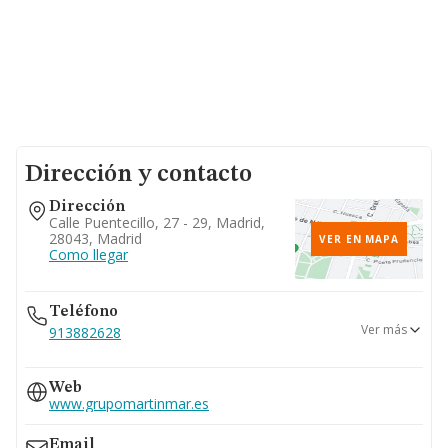
Dirección y contacto
Dirección
Calle Puentecillo, 27 - 29, Madrid,
28043, Madrid
VER EN MAPA
Como llegar
Teléfono
Ver más
913882628
917591420
Web
917595342
www.grupomartinmar.es
913811010
Email