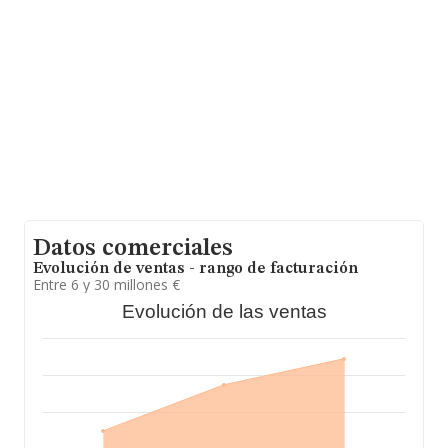
En base a la información de la que dispone INFORMA
sobre 9.764 compañías, a nivel nacional la facturación
asciende a 5.539 millones de euros y el promedio de la
facturación de ventas entre todas las compañías
asciende a los 567 mil euros. Respecto a la información
de la provincia (hablamos de Madrid), en la base de
datos INFORMA constan 1007 empresas, con ventas en
el año 2023 de 1.540 millones de euros. Para aportar
ulterior información de interés en el ámbito sectorial, la
media de empleados es de 6. La antigüedad desde la
constitución es de 20 años.
Datos comerciales
Evolución de ventas - rango de facturación
Entre 6 y 30 millones €
Evolución de las ventas