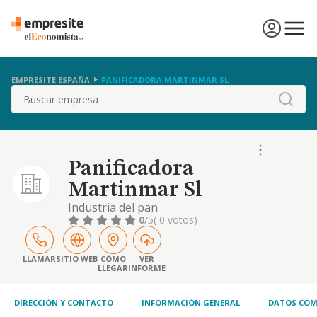
EMPRESITE ESPAÑA
PANIFICADORA MARTINMAR SL
Buscar
Panificadora
Martinmar Sl
Industria del pan
0
/5
( 0 votos)
LLAMAR
SITIO WEB
CÓMO
VER
LLEGAR
INFORME
DIRECCIÓN Y CONTACTO
INFORMACIÓN GENERAL
DATOS COM