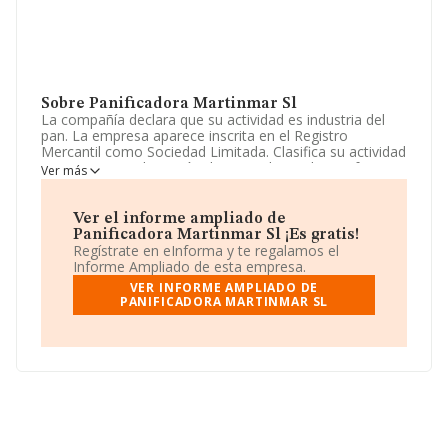
Sobre Panificadora Martinmar Sl
La compañía declara que su actividad es industria del
pan. La empresa aparece inscrita en el Registro
Mercantil como Sociedad Limitada. Clasifica su actividad
CNAE como 'Fabricación de pan y de productos frescos
Ver más
de panadería y pastelería', código 1071. La compañía no
tiene actividad en mercados exteriores.
Ver el informe ampliado de
Ha habido un incremento en cuanto al número de
Panificadora Martinmar Sl ¡Es gratis!
empleados y teniendo en cuenta la información
Regístrate en eInforma y te regalamos el
disponible en INFORMA, ha dispuesto de un número de
Informe Ampliado de esta empresa.
empleados por encima de la media de sector.
VER INFORME AMPLIADO DE
PANIFICADORA MARTINMAR SL
Para llamar las oficinas se puede hacer a través del
número 913882628 y el correo electrónico es
grupomartinmar@grupomartinmar.e.telefonica.net
. La
web es
www.grupomartinmar.es
.
La empresa
Panificadora Martinmar S.L
, con NIF
B28288967, está situada en Calle Puentecillo núm. 27
29, (28043), en el municipio de Madrid, Madrid.