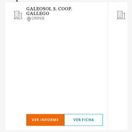
GALEOSOL S. COOP.
GALLEGO
ORENSE
E
R
VER INFORME
VER FICHA