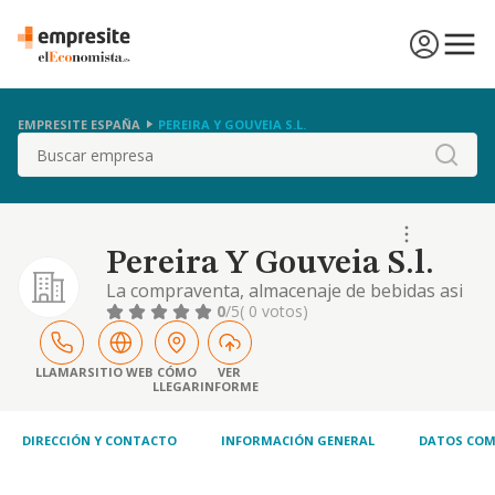
EMPRESITE ESPAÑA
PEREIRA Y GOUVEIA S.L.
Buscar
Pereira Y Gouveia S.l.
La compraventa, almacenaje de bebidas asi
como importacion y exportacion de las
0
/5
( 0 votos)
mismas.
LLAMAR
SITIO WEB
CÓMO
VER
LLEGAR
INFORME
DIRECCIÓN Y CONTACTO
INFORMACIÓN GENERAL
DATOS COM