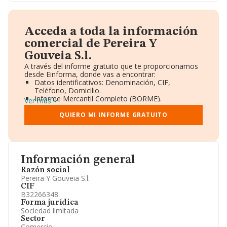
Acceda a toda la información
comercial de Pereira Y
Gouveia S.l.
A través del informe gratuito que te proporcionamos
desde Einforma, donde vas a encontrar:
Datos identificativos: Denominación, CIF,
Teléfono, Domicilio.
Informe Mercantil Completo (BORME).
Ver más
Gráficos de Evolución Ventas y Empleados.
Consejo de Administración y Administradores.
QUIERO MI INFORME GRATUITO
Directivos y Ejecutivos.
Accionistas.
Participaciones y Vinculaciones en otras empresas.
Artículos de prensa publicados sobre la empresa.
Información oficial y registral complementaria.
Información general
Razón social
Pereira Y Gouveia S.l.
CIF
B32266348
Forma jurídica
Sociedad limitada
Sector
Comercio