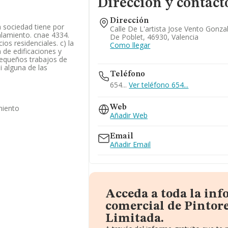
Dirección y contact
Dirección
la sociedad tiene por
Calle De L'artista Jose Vento Gonzal
talamiento. cnae 4334.
De Poblet, 46930, Valencia
cios residenciales. c) la
Como llegar
 de edificaciones y
 pequeños trabajos de
i alguna de las
Teléfono
654...
Ver teléfono 654...
miento
Web
Añadir Web
Email
Añadir Email
Acceda a toda la in
comercial de Pintor
Limitada.