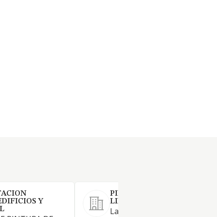
TACION
PINTURAS CAVERO SOCIE
DIFICIOS Y
LIMITADA.
L
La sociedad tendrá por objeto