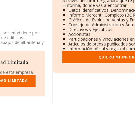
A través del informe gratuito que t
Einforma, donde vas a encontrar:
Datos identificativos: Denominaci
Informe Mercantil Completo (BO
Gráficos de Evolución Ventas y E
Consejo de Administración y Admi
Directivos y Ejecutivos.
la sociedad tiene por
Accionistas.
 de edificios
Participaciones y Vinculaciones e
rabajos de albañilería y
Artículos de prensa publicados so
tividades el. La
Información oficial y registral co
d Limitada. Tiene CNAE:
d en mercados
QUIERO MI INFO
dad Limitada.
disponible en
 de esta empresa.
e la media de sector.
AD LIMITADA.
F B42854232, está
30), Quart De Poblet,
pertenecientes al
lones de euros y la
en 2024. Teniendo en
ORMA constan 700
a aportar ulterior
 media son 3. La media