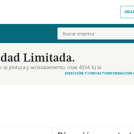
AÑA
Buscar
edad Limitada.
o: a) pintura y acristalamiento. cnae 4334. b) la
ción y conservación de edificaciones y trabajos de
DIRECCIÓN Y CONTACTO
INFORMACIÓN 
eneral. si alguna de las actividades el