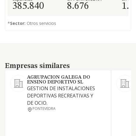
385.840
8.676
1.3
*
Sector:
Otros servicios
Empresas similares
Empresas similares
AGRUPACION GALEGA DO
ENSINO DEPORTIVO SL
GESTION DE INSTALACIONES
A
DEPORTIVAS RECREATIVAS Y
e
DE OCIO.
p
PONTEVEDRA
d
d
e