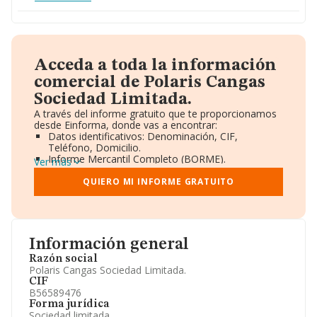
Acceda a toda la información
comercial de Polaris Cangas
Sociedad Limitada.
A través del informe gratuito que te proporcionamos
desde Einforma, donde vas a encontrar:
Datos identificativos: Denominación, CIF,
Teléfono, Domicilio.
Informe Mercantil Completo (BORME).
Ver más
Gráficos de Evolución Ventas y Empleados.
Consejo de Administración y Administradores.
QUIERO MI INFORME GRATUITO
Directivos y Ejecutivos.
Accionistas.
Participaciones y Vinculaciones en otras empresas.
Artículos de prensa publicados sobre la empresa.
Información oficial y registral complementaria.
Información general
Razón social
Polaris Cangas Sociedad Limitada.
CIF
B56589476
Forma jurídica
Sociedad limitada