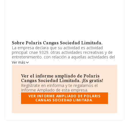
Sobre Polaris Cangas Sociedad Limitada.
La empresa declara que su actividad es actividad
principal: cnae 9329. otras actividades recreativas y de
entretenimiento. con relación a aquellas actividades del
objeto social propias de las sociedades profesionales, la
Ver más
actuación de la sociedad será exclusivamente la
intermediación. La empresa es una Sociedad Limitada.
Tiene CNAE: 9329 - 'Otras actividades recreativas y de
Ver el informe ampliado de Polaris
entretenimiento'. La empresa no tiene actividad en
Cangas Sociedad Limitada. ¡Es gratis!
mercados exteriores.
Regístrate en eInforma y te regalamos el
Informe Ampliado de esta empresa.
Ha tenido un 67% más de empleados y teniendo en
VER INFORME AMPLIADO DE POLARIS
cuenta la información disponible en INFORMA, ha
CANGAS SOCIEDAD LIMITADA.
dispuesto de un número de empleados por encima de la
media de sector.
Dentro del ranking de empresas elaborado por
INFORMA, atendiendo a los niveles de facturación de la
sociedad, se destaca que: se ha posicionado en el