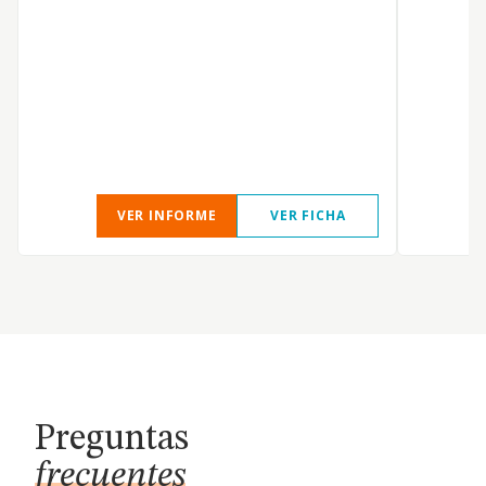
v
r
r
a
i
p
VER INFORME
VER FICHA
Preguntas
frecuentes