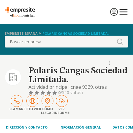
EMPRESITE ESPAÑA
POLARIS CANGAS SOCIEDAD LIMITADA.
Buscar
Polaris Cangas Sociedad
Limitada.
Actividad principal: cnae 9329. otras
actividades recreativas y de entretenimiento.
0
/5
( 0 votos)
con relación a aquellas actividades del objeto
social propias de las sociedades
profesionales, la actuación de la sociedad
LLAMAR
SITIO WEB
CÓMO
VER
LLEGAR
INFORME
será exclusivamente la intermediación
DIRECCIÓN Y CONTACTO
INFORMACIÓN GENERAL
DATOS COM