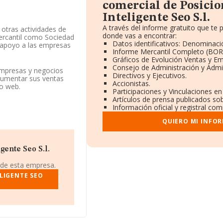
comercial de Posici
Inteligente Seo S.l.
A través del informe gratuito que t
/ otras actividades de
donde vas a encontrar:
Mercantil como Sociedad
Datos identificativos: Denominació
e apoyo a las empresas
Informe Mercantil Completo (BO
 exteriores.
Gráficos de Evolución Ventas y E
Consejo de Administración y Admi
des visitar su sitio web:
empresas y negocios
Directivos y Ejecutivos.
 aumentar sus ventas
Accionistas.
ño web.
Participaciones y Vinculaciones e
con NIF B67109066, se
Artículos de prensa publicados so
e Barcelona, Cataluña.
Información oficial y registral co
pertenecientes al
QUIERO MI INFO
 de euros y la media
in de ampliar la
las empresas es de 4.
ente Seo S.l.
 de esta empresa.
LIGENTE SEO