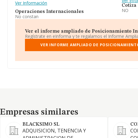
Ver Inf
Ver Información
Cotiza
NO
Operaciones Internacionales
No constan
Ver el informe ampliado de Posicionamiento Intel
Regístrate en eInforma y te regalamos el Informe Ampl
VER INFORME AMPLIADO DE POSICIONAMIENTO
Empresas similares
Empresas similares
BLACKSIMO SL
CO
ADQUISICION, TENENCIA Y
CO