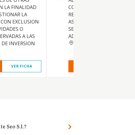
ES DE OTRAS
ADMINISTRACION,
 LA FINALIDAD
CONSTRUCCION,
ESTIONAR LA
REHABILITACION DE INMUEB
 CON EXCLUSION
ASI COMO LA PRESTACION D
VIDADES O
SERVICIOS DE ASESORAMIE
ERVADAS A LAS
ADMINISTRATIVO A EMPRES
BARCELONA
 DE INVERSION
VER FICHA
VER INFORME
VER FIC
e Seo S.l.?