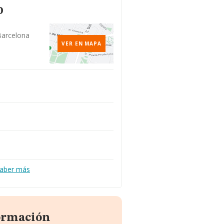
o
Barcelona
VER EN MAPA
/
aber más
formación