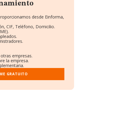
onamiento
e proporcionamos desde Einforma,
n, CIF, Teléfono, Domicilio.
RME).
mpleados.
nistradores.
n otras empresas.
bre la empresa.
mplementaria.
RME GRATUITO