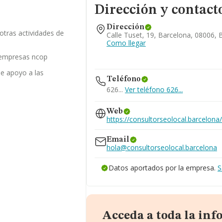
Dirección y contact
Dirección
 otras actividades de
Calle Tuset, 19, Barcelona, 08006, 
Como llegar
s empresas ncop
de apoyo a las
Teléfono
626...
Ver teléfono 626...
Web
https://consultorseolocal.barcelona
Email
hola@consultorseolocal.barcelona
Datos aportados por la empresa.
S
Acceda a toda la in