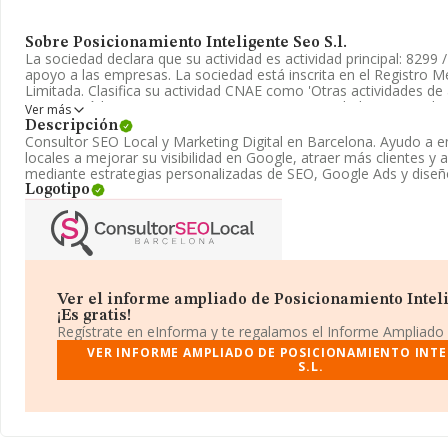
Sobre Posicionamiento Inteligente Seo S.l.
La sociedad declara que su actividad es actividad principal: 8299 
apoyo a las empresas. La sociedad está inscrita en el Registro 
Limitada. Clasifica su actividad CNAE como 'Otras actividades d
n.c.o.p.', código 8299. La empresa no tiene actividad en mercados
Ver más
Descripción
La dirección de correo es
hola@consultorseolocal.barcelona
. Pue
Consultor SEO Local y Marketing Digital en Barcelona. Ayudo a 
www.consultorseolocal.barcelona
.
locales a mejorar su visibilidad en Google, atraer más clientes y
mediante estrategias personalizadas de SEO, Google Ads y dise
La sociedad española
Posicionamiento Inteligente Seo S.L
, 
Logotipo
encuentra en Calle Tuset núm. 23 P. 4, (08006), en el municipio d
Con los datos a disposición de INFORMA sobre 24.832 empresas 
sector, a nivel nacional la facturación asciende a 12.834 millones
entre todas las compañías es de 516 mil euros de ventas. Con el f
información relativa a las compañías, la media de empleados de 
La media de antigüedad desde la constitución es de 18 años.
Ver el informe ampliado de Posicionamiento Intelig
¡Es gratis!
Regístrate en eInforma y te regalamos el Informe Ampliado
VER INFORME AMPLIADO DE POSICIONAMIENTO INTE
S.L.