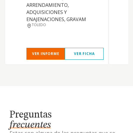
ARRENDAMIENTO,
P
ADQUISICIONES Y
i
ENAJENACIONES, GRAVAM
p
TOLEDO
g
a
VER INFORME
VER FICHA
Preguntas
frecuentes