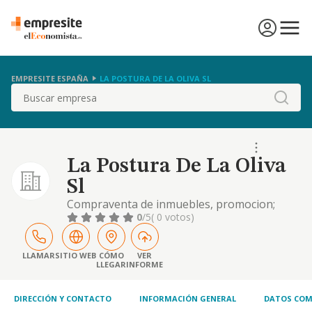
EMPRESITE ESPAÑA
LA POSTURA DE LA OLIVA SL
Buscar
La Postura De La Oliva
Sl
Compraventa de inmuebles, promocion;
parcelacion y urbanizacion de terrenos y
0
/5
( 0 votos)
fincas.- construccion y venta de viviendas,
naves industriales, locales comerciales y
edificaciones. obras. actividades relacionadas
LLAMAR
SITIO WEB
CÓMO
VER
LLEGAR
INFORME
con la al
DIRECCIÓN Y CONTACTO
INFORMACIÓN GENERAL
DATOS COM