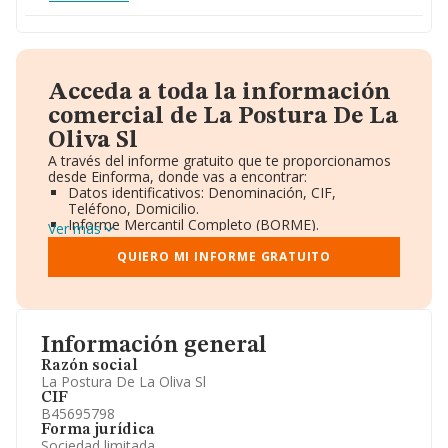
Acceda a toda la información
comercial de La Postura De La
Oliva Sl
A través del informe gratuito que te proporcionamos
desde Einforma, donde vas a encontrar:
Datos identificativos: Denominación, CIF,
Teléfono, Domicilio.
Informe Mercantil Completo (BORME).
Ver más
Gráficos de Evolución Ventas y Empleados.
Consejo de Administración y Administradores.
QUIERO MI INFORME GRATUITO
Directivos y Ejecutivos.
Accionistas.
Participaciones y Vinculaciones en otras empresas.
Artículos de prensa publicados sobre la empresa.
Información oficial y registral complementaria.
Información general
Razón social
La Postura De La Oliva Sl
CIF
B45695798
Forma jurídica
Sociedad limitada