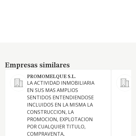
Empresas similares
Empresas similares
PROMOMELQUE S.L.
I
LA ACTIVIDAD INMOBILIARIA
I
EN SUS MAS AMPLIOS
d
SENTIDOS ENTENDIENDOSE
P
INCLUIDOS EN LA MISMA LA
i
CONSTRUCCION, LA
o
PROMOCION, EXPLOTACION
P
POR CUALQUIER TITULO,
E
COMPRAVENTA,
a