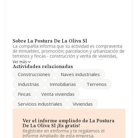
Sobre La Postura De La Oliva Sl
La compañía informa que su actividad es compraventa
de inmuebles, promoción; parcelacion y urbanización de
terrenos y fincas.- construcción y venta de viviendas,
naves industriales, locales comerciales y edificaciones.
Ver más
obras. actividades relacionadas con la al. La empresa
Actividades relacionadas
está registrada como Sociedad Limitada. Su CNAE
Construcciones
Naves industriales
corresponde a 6812 con código '%cnae%'. No realiza
actividad de importación y/o exportación.
Industrias
Inmobiliarias
Terrenos
La sociedad española
La Postura de La Oliva S.L
, con
Fincas
Venta viviendas
número de identificación fiscal B45695798, se
encuentra en Calle Juan Labrador núm. 6 Ent, (45001),
Servicios industriales
Viviendas
en el municipio de Toledo, Castilla-la Mancha.
Con los datos a disposición de INFORMA sobre 231.218
empresas pertenecientes al sector, a nivel nacional la
Ver el informe ampliado de La Postura
facturación asciende a 29.817 millones de euros y se
De La Oliva Sl ¡Es gratis!
estima que el promedio de la facturación entre todas
Regístrate en eInforma y te regalamos el
las empresas es de 128 mil euros. En relación con la
Informe Ampliado de esta empresa.