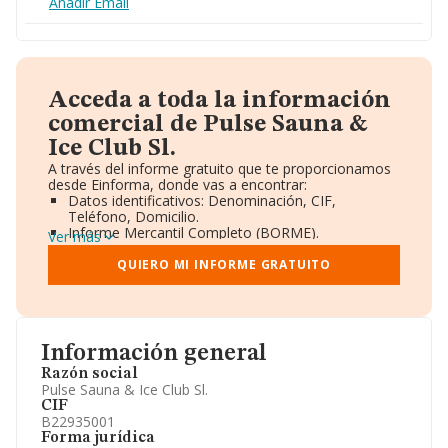
Añadir Email
Acceda a toda la información
comercial de Pulse Sauna &
Ice Club Sl.
A través del informe gratuito que te proporcionamos
desde Einforma, donde vas a encontrar:
Datos identificativos: Denominación, CIF,
Teléfono, Domicilio.
Informe Mercantil Completo (BORME).
Ver más
Gráficos de Evolución Ventas y Empleados.
Consejo de Administración y Administradores.
QUIERO MI INFORME GRATUITO
Directivos y Ejecutivos.
Accionistas.
Participaciones y Vinculaciones en otras empresas.
Artículos de prensa publicados sobre la empresa.
Información oficial y registral complementaria.
Información general
Razón social
Pulse Sauna & Ice Club Sl.
CIF
B22935001
Forma jurídica