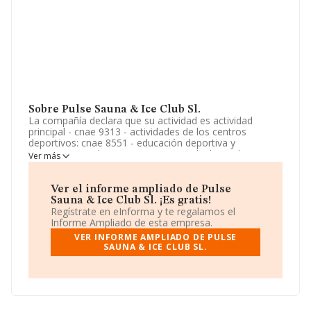
Sobre Pulse Sauna & Ice Club Sl.
La compañía declara que su actividad es actividad
principal - cnae 9313 - actividades de los centros
deportivos: cnae 8551 - educación deportiva y
recreativa: quedan expresamente excluidas todas
Ver más
aquellas actividades que, conforme a la legislación
vigente, estén reservadas a entidades de crédito,
establecimientos financieros de crédito o i. La empresa
Ver el informe ampliado de Pulse
es una Sociedad Limitada. Clasifica su actividad CNAE
Sauna & Ice Club Sl. ¡Es gratis!
como 'Actividades de los gimnasios', código 9313. No
Regístrate en eInforma y te regalamos el
realiza actividad de importación y/o exportación.
Informe Ampliado de esta empresa.
VER INFORME AMPLIADO DE PULSE
La web es
www.pulsesaunaiceclub.com
.
SAUNA & ICE CLUB SL.
La empresa
Pulse Sauna & Ice Club S.L
, con NIF
B22935001, se encuentra en Calle Pilar Calvo Ed Pz De
Tor núm. S/N, (29660), en el municipio de Nueva
Andalucia, provincia de Málaga, Andalucía.