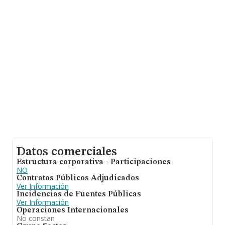
En relación con el sector y disponiendo de los datos de
hasta 4.711 empresas, a nivel nacional la facturación
asciende a 742 millones de euros y la media de
facturación de ventas entre todas las compañías
alcanza los 157 mil euros. Respecto a la información de
la provincia (hablamos de Málaga), en la base de datos
INFORMA constan 255 empresas, con ventas de hasta
164 millones de euros. Con el fin de ampliar la
información relativa a las compañías, la media de
empleados es de 3. La media de antigüedad desde la
constitución es de 9 años.
Datos comerciales
Estructura corporativa - Participaciones
NO
Contratos Públicos Adjudicados
Ver Información
Incidencias de Fuentes Públicas
Ver Información
Operaciones Internacionales
No constan