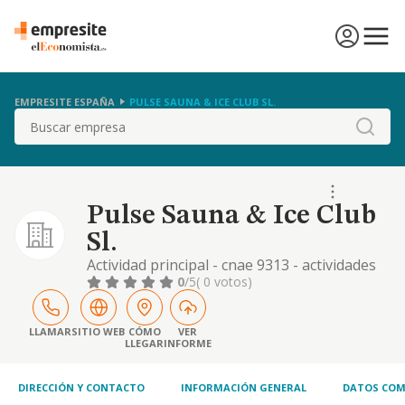
EMPRESITE ESPAÑA
PULSE SAUNA & ICE CLUB SL.
Buscar
Pulse Sauna & Ice Club
Sl.
Actividad principal - cnae 9313 - actividades
de los centros deportivos: cnae 8551 -
0
/5
( 0 votos)
educación deportiva y recreativa: quedan
expresamente excluidas todas aquellas
actividades que, conforme a la legislación
LLAMAR
SITIO WEB
CÓMO
VER
LLEGAR
INFORME
vigente, estén reservadas a entidades de
crédito, establecimientos financieros de
crédito o i
DIRECCIÓN Y CONTACTO
INFORMACIÓN GENERAL
DATOS COM