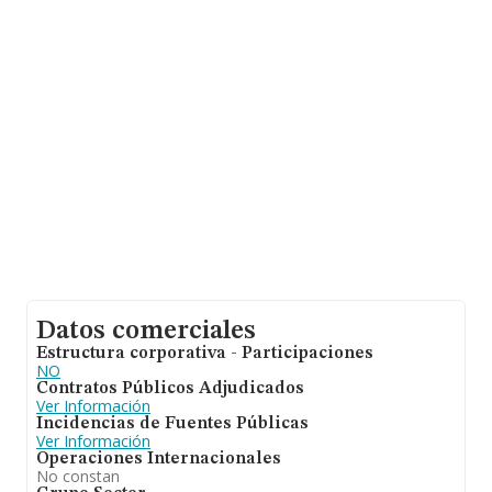
de datos de INFORMA aparecen 39 empresas, cuyas
ventas han alcanzado los 20 millones de euros. Para
aportar ulterior información de interés en el ámbito
sectorial, la media de empleados es de 4. La antigüedad
desde la constitución es de 17 años.
Datos comerciales
Estructura corporativa - Participaciones
NO
Contratos Públicos Adjudicados
Ver Información
Incidencias de Fuentes Públicas
Ver Información
Operaciones Internacionales
No constan