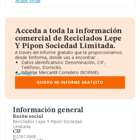
Añadir Email
Acceda a toda la información
comercial de Reciclados Lepe
Y Pipon Sociedad Limitada.
A través del informe gratuito que te proporcionamos
desde Einforma, donde vas a encontrar:
Datos identificativos: Denominación, CIF,
Teléfono, Domicilio.
Informe Mercantil Completo (BORME).
Ver más
Gráficos de Evolución Ventas y Empleados.
Consejo de Administración y Administradores.
QUIERO MI INFORME GRATUITO
Directivos y Ejecutivos.
Accionistas.
Participaciones y Vinculaciones en otras empresas.
Artículos de prensa publicados sobre la empresa.
Información oficial y registral complementaria.
Información general
Razón social
Reciclados Lepe Y Pipon Sociedad
Limitada.
CIF
B21612668