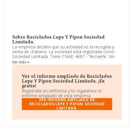
Sobre Reciclados Lepe Y Pipon Sociedad
Limitada.
La empresa declara que su actividad es la recogida y
venta de chatarra. La sociedad está registrada como
Sociedad Limitada. Tiene CNAE: 4687 - '%cnae%'. No
realiza actividad de importación y/o exportación.
Ver más
Puedes consultar su página web aquí:
www.recicladoslepepipon.com
.
Ver el informe ampliado de Reciclados
Lepe Y Pipon Sociedad Limitada. ¡Es
La empresa
Reciclados Lepe y Pipon Sociedad
gratis!
Limitada
, con NIF B21612668, tiene domicilio fiscal en
Regístrate en eInforma y te regalamos el
Poligono Industrial Huerta Marquez Cl Cañada De,
Informe Ampliado de esta empresa.
(21440), en el municipio de Lepe, en Huelva, Andalucía.
VER INFORME AMPLIADO DE
RECICLADOS LEPE Y PIPON SOCIEDAD
LIMITADA.
Con los datos a disposición de INFORMA sobre 4.790
empresas pertenecientes al sector, a nivel nacional la
facturación asciende a 7.492 millones de euros y el
promedio de la facturación de ventas entre todas las
compañías asciende a los 1 millón de euros. En relación
con la información de la provincia de Huelva, en la base