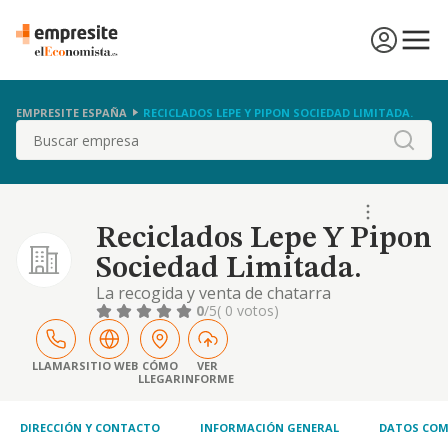
EMPRESITE ESPAÑA
RECICLADOS LEPE Y PIPON SOCIEDAD LIMITADA.
Buscar
Reciclados Lepe Y Pipon
Sociedad Limitada.
La recogida y venta de chatarra
0
/5
( 0 votos)
LLAMAR
SITIO WEB
CÓMO
VER
LLEGAR
INFORME
DIRECCIÓN Y CONTACTO
INFORMACIÓN GENERAL
DATOS COM