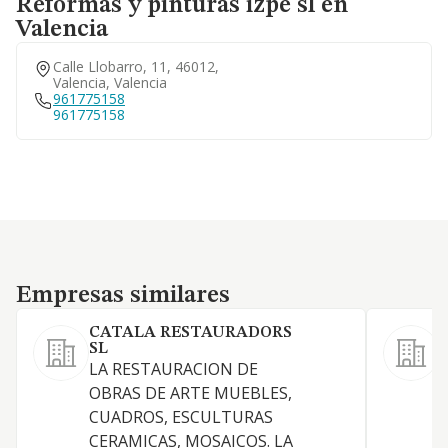
Reformas y pinturas izpe sl en
Valencia
Calle Llobarro, 11, 46012,
Valencia, Valencia
961775158
961775158
Empresas similares
Empresas similares
CATALA RESTAURADORS
SL
LA RESTAURACION DE
P
OBRAS DE ARTE MUEBLES,
CUADROS, ESCULTURAS
CERAMICAS, MOSAICOS. LA