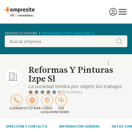
EMPRESITE ESPAÑA
REFORMAS Y PINTURAS IZPE SL
Buscar
Reformas Y Pinturas
Izpe Sl
La sociedad tendra por objeto los trabajos
de acabados de obras, carpinteria, pintura y
0
/5
( 0 votos)
revestimientos. albanileria y pequenos
trabajos de construccion. construccion
completa, reparacion y conservacion de
LLAMAR
SITIO WEB
CÓMO
VER
LLEGAR
INFORME
edificaciones y
DIRECCIÓN Y CONTACTO
INFORMACIÓN GENERAL
DATOS COM