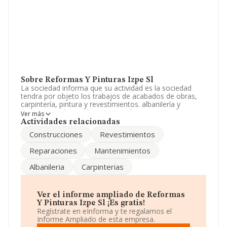
Sobre Reformas Y Pinturas Izpe Sl
La sociedad informa que su actividad es la sociedad
tendra por objeto los trabajos de acabados de obras,
carpintería, pintura y revestimientos. albanilería y
pequeños trabajos de construcción. construcción
Ver más
completa, reparación y conservación de edificaciones y.
Actividades relacionadas
La empresa aparece inscrita en el Registro Mercantil
Construcciones
Revestimientos
como Sociedad Limitada. Su actividad CNAE es 'Pintura
y acristalamiento' con código 4334. La empresa no
Reparaciones
Mantenimientos
tiene actividad en mercados exteriores.
Albanileria
Carpinterias
Acerca de los empleados, ha contado con una
reducción del 14% y según las cifras existentes en la
base de datos de INFORMA, el número de empleados
ha estado por encima de la media de sector.
Ver el informe ampliado de Reformas
Y Pinturas Izpe Sl ¡Es gratis!
Dentro del ranking de empresas elaborado por
Regístrate en eInforma y te regalamos el
INFORMA, atendiendo a los niveles de facturación,
Informe Ampliado de esta empresa.
podemos decir de la compañía que: en 2024, en la