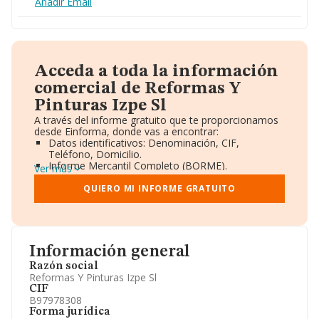
Añadir Email
Acceda a toda la información
comercial de Reformas Y
Pinturas Izpe Sl
A través del informe gratuito que te proporcionamos
desde Einforma, donde vas a encontrar:
Datos identificativos: Denominación, CIF,
Teléfono, Domicilio.
Informe Mercantil Completo (BORME).
Ver más
Gráficos de Evolución Ventas y Empleados.
Consejo de Administración y Administradores.
QUIERO MI INFORME GRATUITO
Directivos y Ejecutivos.
Accionistas.
Participaciones y Vinculaciones en otras empresas.
Artículos de prensa publicados sobre la empresa.
Información oficial y registral complementaria.
Información general
Razón social
Reformas Y Pinturas Izpe Sl
CIF
B97978308
Forma jurídica