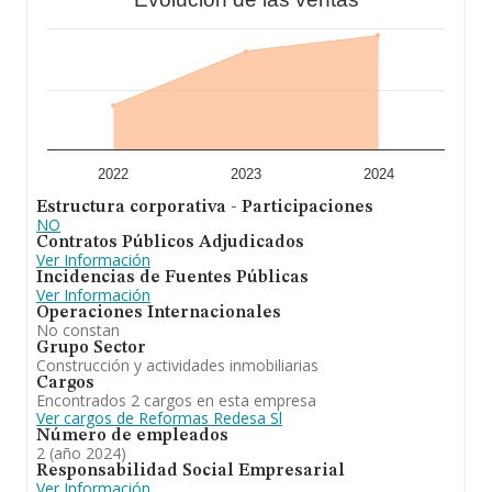
información relativa a las compañías, la antigüedad
alcanza los 18 años desde la constitución. La media de
empleados de las empresas es de 3.
En definitiva,
Reformas Redesa S.L
está especializada
en montaje de instalaciones de calefaccion, gas y
fontanería revestimiento, decoracion y pintura de
exteriores e interiores. y compraventa de bienes
inmuebles. En cuanto a la posición en el ranking de
sectores, la empresa ha perdido posiciones frente al
2022
2023
2024
2023. Frente al 2023, en el ranking nacional, de todas
Estructura corporativa - Participaciones
las empresas en España, la empresa ha retrocedido.
NO
Contratos Públicos Adjudicados
Ver Información
Incidencias de Fuentes Públicas
Ver Información
Operaciones Internacionales
No constan
Grupo Sector
Construcción y actividades inmobiliarias
Cargos
Encontrados 2 cargos en esta empresa
Ver cargos de Reformas Redesa Sl
Número de empleados
2 (año 2024)
Responsabilidad Social Empresarial
Ver Información