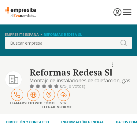
EMPRESITE ESPAÑA
REFORMAS REDESA SL
Buscar
Reformas Redesa Sl
Montaje de instalaciones de calefaccion, gas
y fontaneria revestimiento, decoracion y
0
/5
( 0 votos)
pintura de exteriores e interiores. y
compraventa de bienes inmuebles.
LLAMAR
SITIO WEB
CÓMO
VER
LLEGAR
INFORME
DIRECCIÓN Y CONTACTO
INFORMACIÓN GENERAL
DATOS COM