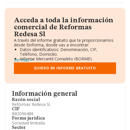
Acceda a toda la información
comercial de Reformas
Redesa Sl
A través del informe gratuito que te proporcionamos
desde Einforma, donde vas a encontrar:
Datos identificativos: Denominación, CIF,
Teléfono, Domicilio.
Informe Mercantil Completo (BORME).
Ver más
Gráficos de Evolución Ventas y Empleados.
Consejo de Administración y Administradores.
QUIERO MI INFORME GRATUITO
Directivos y Ejecutivos.
Accionistas.
Participaciones y Vinculaciones en otras empresas.
Artículos de prensa publicados sobre la empresa.
Información oficial y registral complementaria.
Información general
Razón social
Reformas Redesa Sl
CIF
B82096488
Forma jurídica
Sociedad limitada
Sector