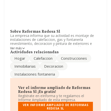
Sobre Reformas Redesa Sl
La empresa informa que su actividad es montaje de
instalaciones de calefaccion, gas y fontanería
revestimiento, decoracion y pintura de exteriores e
interiores. y compraventa de bienes inmuebles. La
Ver más
empresa es una Sociedad Limitada. Clasifica su
Actividades relacionadas
actividad CNAE como 'Revestimiento de suelos y
Hogar
Calefaccion
Construcciones
paredes', código 4333. La compañía no tiene actividad
en mercados exteriores.
Inmobiliarias
Decoracion
Los empleados se han reducido un 33% y teniendo en
Instalaciones fontaneria
cuenta la información disponible en INFORMA, ha
dispuesto de un número de empleados por debajo de la
media de sector.
Ver el informe ampliado de Reformas
Dentro del ranking de empresas elaborado por
Redesa Sl ¡Es gratis!
INFORMA, atendiendo a los niveles de facturación de la
Regístrate en eInforma y te regalamos el
compañía, se destaca que: frente al año 2023, la
Informe Ampliado de esta empresa.
compañía se ha posicionado 93 puestos por debajo en
VER INFORME AMPLIADO DE REFORMAS
el ranking sectorial, pasando del 1.207 al 1.300. Tienen
REDESA SL
mejor posición las siguientes empresas del sector: