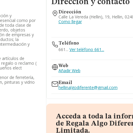
Dirección y contacto
Dirección
ución y
Calle La Vereda (hellin), 19, Hellin, 02
resencial como por
Como llegar
de toda clase de
uerdo, objetos
ión de empresas y
ductos; la
Teléfono
 intermediación y
661...
Ver teléfono 661...
 artículos de
967039143
 regalo o reclamo (
Web
queños elect
Añadir Web
nor de ferretería,
, pinturas y vidrio
Email
hellinalgodiferente@gmail.com
Acceda a toda la info
de Regala Algo Difere
Limitada.