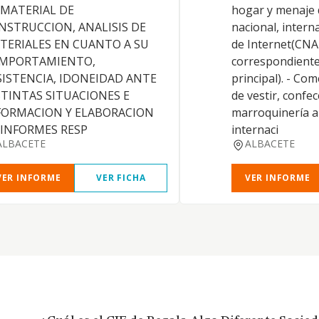
 MATERIAL DE
hogar y menaje d
NSTRUCCION, ANALISIS DE
nacional, intern
TERIALES EN CUANTO A SU
de Internet(CNA
MPORTAMIENTO,
correspondiente 
SISTENCIA, IDONEIDAD ANTE
principal). - Co
STINTAS SITUACIONES E
de vestir, confec
FORMACION Y ELABORACION
marroquinería a 
 INFORMES RESP
internaci
ALBACETE
ALBACETE
VER INFORME
VER FICHA
VER INFORME