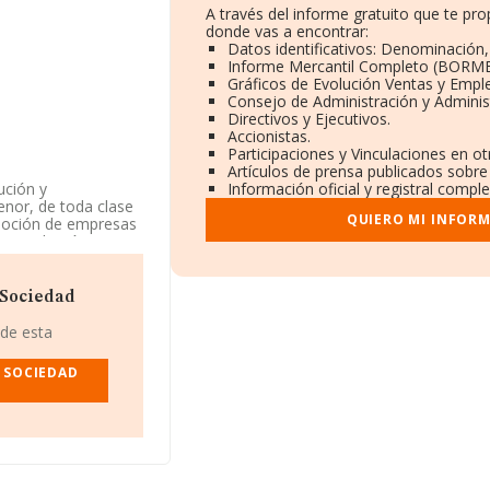
A través del informe gratuito que te p
donde vas a encontrar:
Datos identificativos: Denominación,
Informe Mercantil Completo (BORME
Gráficos de Evolución Ventas y Empl
Consejo de Administración y Adminis
Directivos y Ejecutivos.
Accionistas.
Participaciones y Vinculaciones en o
Artículos de prensa publicados sobre
ución y
Información oficial y registral compl
enor, de toda clase
QUIERO MI INFOR
omoción de empresas
ntermediación y
Mercantil como
de ferretería,
752. No realiza
 Sociedad
 de esta
ifras existentes en
o por encima de la
 SOCIEDAD
ción, en los
 2024 la empresa ha
2.518. Se encuentran
me & Design S.L
y
 las empresas que