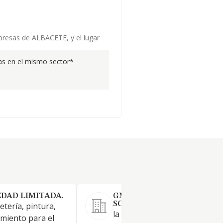
mpresas de ALBACETE, y el lugar
s en el mismo sector*
DAD LIMITADA.
GM CAÑADAS INNOVACION
SOCIEDAD LIMITADA.
etería, pintura,
la compraventa, grabación y
amiento para el