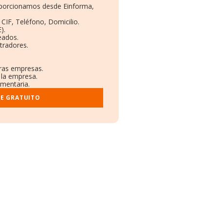
roporcionamos desde Einforma,
 CIF, Teléfono, Domicilio.
).
eados.
tradores.
tras empresas.
 la empresa.
ementaria.
ME GRATUITO