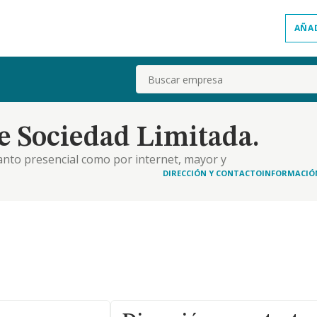
AÑA
Buscar
e Sociedad Limitada.
tanto presencial como por internet, mayor y
rdo, objetos publicitarios y de promoción de
DIRECCIÓN Y CONTACTO
INFORMACIÓ
icación, distribución, intermediación y