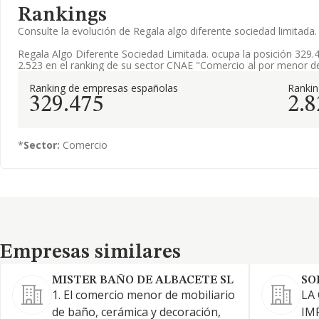
Rankings
Consulte la evolución de Regala algo diferente sociedad limita
Regala Algo Diferente Sociedad Limitada. ocupa la posición 329.
2.523 en el ranking de su sector CNAE "Comercio al por menor de f
Ranking de empresas españolas
Ranki
329.475
2.8
*
Sector:
Comercio
Empresas similares
Empresas similares
MISTER BAÑO DE ALBACETE SL
SO
1. El comercio menor de mobiliario
LA
de baño, cerámica y decoración,
IM