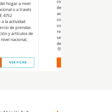
colocación de lápidas; la ejec
el hogar a nivel
de trabajos en granito y már
acional o a través
así como otras actividades
E 4752
complementarias o relaciona
a la actividad
con dicho objeto, pudiendo
mercio de prendas
realizar cuantos actos y cont
ción y artículos de
sean consecuencia o presup
nivel nacional,
del objeto social
ALBACETE
VER FICHA
VER INFORME
VER FIC