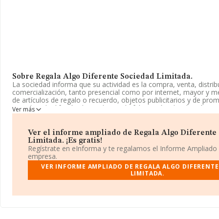
Sobre Regala Algo Diferente Sociedad Limitada.
La sociedad informa que su actividad es la compra, venta, distrib
comercialización, tanto presencial como por internet, mayor y m
de artículos de regalo o recuerdo, objetos publicitarios y de pr
y medios de difusión de productos; la fabricación, distribución, i
Ver más
comercialización d. La empresa aparece inscrita en el Registro 
Sociedad Limitada. Su actividad CNAE es 'Comercio al por menor 
pintura y vidrio en establecimientos especializados' con código 4
Ver el informe ampliado de Regala Algo Diferente
actividad de importación y/o exportación.
Limitada. ¡Es gratis!
Regístrate en eInforma y te regalamos el Informe Ampliado
El número de empleados se ha incrementado un 25% y según las c
empresa.
la base de datos de INFORMA, el número de empleados ha estad
VER INFORME AMPLIADO DE REGALA ALGO DIFERENTE
media de sector.
LIMITADA.
Respecto a la posición de la empresa según los niveles de factura
distintos rankings, INFORMA facilita la siguiente información: en
ganado 81 puestos en el ranking sectorial, pasando del 2.599 al 
mejor posicionadas las siguientes empresas del sector:
Kluni Ho
Cerámicas y Saneamientos German Medina S.L
; algunas de