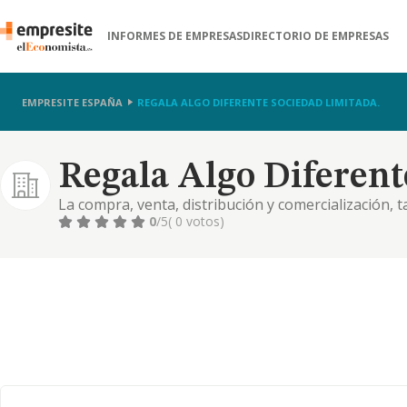
INFORMES DE EMPRESAS
DIRECTORIO DE EMPRESAS
EMPRESITE ESPAÑA
REGALA ALGO DIFERENTE SOCIEDAD LIMITADA.
Regala Algo Diferent
La compra, venta, distribución y comercialización, 
menor, de toda clase de artículos de regalo o recue
0
/5
( 0 votos)
empresas y medios de difusión de productos; la fabr
comercialización d